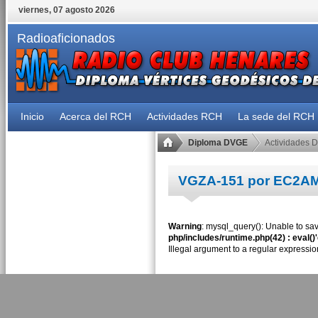
viernes, 07 agosto 2026
Radioaficionados
Inicio
Acerca del RCH
Actividades RCH
La sede del RCH
Diploma DVGE
Actividades 
VGZA-151 por EC2A
Warning
: mysql_query(): Unable to sav
php/includes/runtime.php(42) : eval()
Illegal argument to a regular expressio