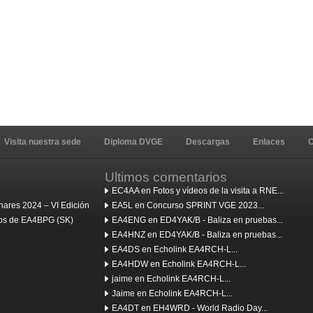
Visita nuestra sede
Diploma DVGE
Descargas
Enlaces
C
Ultimos comentarios
EC4AA en Fotos y vídeos de la visita a RNE...
ares 2024 – VI Edición
EA5L en Concurso SPRINT VGE 2023...
ulos de EA4BPG (SK)
EA4ENG en ED4YAK/B - Baliza en pruebas...
EA4HNZ en ED4YAK/B - Baliza en pruebas...
EA4DS en Echolink EA4RCH-L...
EA4HDW en Echolink EA4RCH-L...
jaime en Echolink EA4RCH-L...
Jaime en Echolink EA4RCH-L...
EA4DT en EH4WRD - World Radio Day...