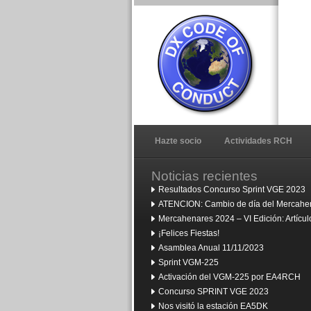
Hazte socio
Actividades RCH
Noticias recientes
Resultados Concurso Sprint VGE 2023
ATENCION: Cambio de día del Mercahen
Mercahenares 2024 – VI Edición: Artíc
¡Felices Fiestas!
Asamblea Anual 11/11/2023
Sprint VGM-225
Activación del VGM-225 por EA4RCH
Concurso SPRINT VGE 2023
Nos visitó la estación EA5DK