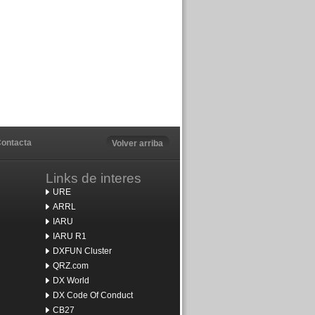
ontacta
Volver arriba
Links de interes
URE
ARRL
IARU
IARU R1
DXFUN Cluster
QRZ.com
DX World
DX Code Of Conduct
CB27