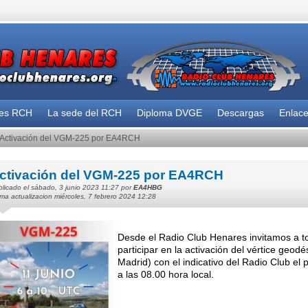
des RCH
La sede del RCH
Diploma DVGE
Descargas
Enlac
Activación del VGM-225 por EA4RCH
ctivación del VGM-225 por EA4RCH
licado el sábado, 3 junio 2023 11:27 por
EA4HBG
ima actualizacion miércoles, 7 febrero 2024 12:28
Desde el Radio Club Henares invitamos a to
participar en la activación del vértice ge
Madrid) con el indicativo del Radio Club e
a las 08.00 hora local.