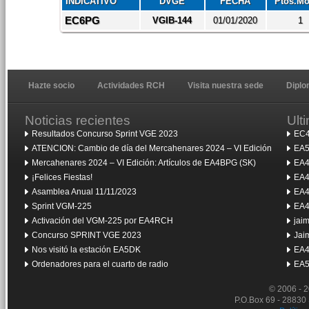
INDICATIVO
DVGE
FECHA
Ptos.M
EC6PG
VGIB-144
01/01/2020
1
Hazte socio
Actividades RCH
Visita nuestra sede
Dipl
Noticias recientes
Ult
Resultados Concurso Sprint VGE 2023
EC4
ATENCION: Cambio de día del Mercahenares 2024 – VI Edición
EA5
Mercahenares 2024 – VI Edición: Artículos de EA4BPG (SK)
EA4
¡Felices Fiestas!
EA4
Asamblea Anual 11/11/2023
EA4
Sprint VGM-225
EA4
Activación del VGM-225 por EA4RCH
jai
Concurso SPRINT VGE 2023
Jai
Nos visitó la estación EA5DK
EA4
Ordenadores para el cuarto de radio
EA5
© 2006 - 
P.O.Box 69 - 28830