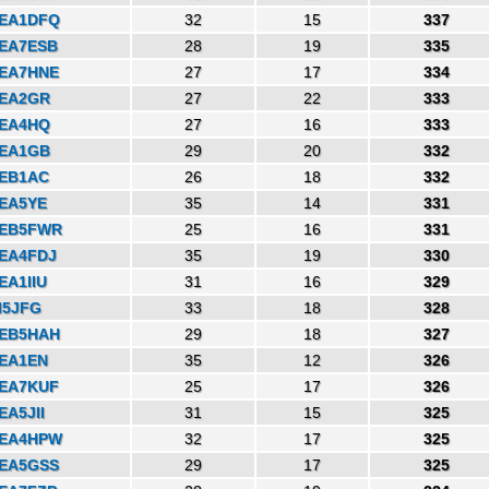
EA1DFQ
32
15
337
EA7ESB
28
19
335
EA7HNE
27
17
334
EA2GR
27
22
333
EA4HQ
27
16
333
EA1GB
29
20
332
EB1AC
26
18
332
EA5YE
35
14
331
EB5FWR
25
16
331
EA4FDJ
35
19
330
EA1IIU
31
16
329
I5JFG
33
18
328
EB5HAH
29
18
327
EA1EN
35
12
326
EA7KUF
25
17
326
EA5JII
31
15
325
EA4HPW
32
17
325
EA5GSS
29
17
325