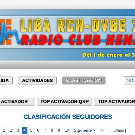
LIGA
ACTIVIDADES
CLASIFICACIÓN
 ACTIVADOR
TOP ACTIVADOR QRP
TOP ACTIVADOR
CLASIFICACIÓN SEGUIDORES
1
2
3
4
5
6
7
8
9
10
Siguiente >
>>
… Ultima |