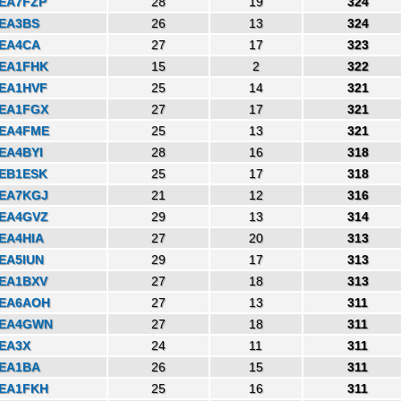
EA7FZP
28
19
324
EA3BS
26
13
324
EA4CA
27
17
323
EA1FHK
15
2
322
EA1HVF
25
14
321
EA1FGX
27
17
321
EA4FME
25
13
321
EA4BYI
28
16
318
EB1ESK
25
17
318
EA7KGJ
21
12
316
EA4GVZ
29
13
314
EA4HIA
27
20
313
EA5IUN
29
17
313
EA1BXV
27
18
313
EA6AOH
27
13
311
EA4GWN
27
18
311
EA3X
24
11
311
EA1BA
26
15
311
EA1FKH
25
16
311