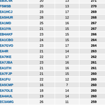
EB3CVA
20
13
271
F5MSB
20
13
270
EA1HCJ
23
17
269
EA5HUR
28
12
268
EA1MD
25
16
267
EA1IYA
21
15
267
EB4AKF
23
15
266
EA1CBO
24
15
264
EA7GVO
23
17
264
EA4R
21
14
263
EA7IKE
22
17
262
EA7JBA
23
16
261
EA1ITH
21
16
261
EA7FJP
21
15
260
EA1FU
22
12
260
EA5CMP
16
7
260
EA7OLE
18
14
260
EA4AUL
19
14
260
EC3AMG
26
11
259