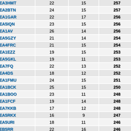
EA3HMT
22
15
257
EA2BTN
24
15
257
EA1GAR
22
17
256
EA5IQN
23
15
256
EA1AV
26
14
256
EA5GZY
21
14
254
EA4FRC
21
15
254
EA1EZZ
19
15
253
EA5GKL
19
11
253
EA7FQ
22
13
252
EA4DS
18
12
252
EA1FMU
24
15
251
EA1BCK
25
15
250
EA1BOO
23
11
248
EA1FCF
19
14
248
EA7KKB
17
12
248
EA5RKX
16
9
247
EA5URI
18
11
246
EB5RR
22
16
246