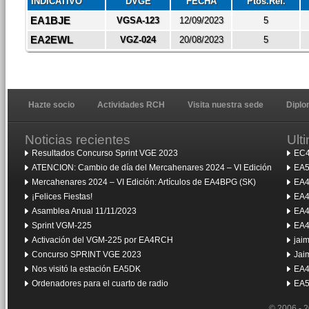
INDICATIVO
DVGE
FECHA
Ptos.Ref.
EA1BJE
VGSA-123
12/09/2023
5
EA2EWL
VGZ-024
20/08/2023
5
Hazte socio
Actividades RCH
Visita nuestra sede
Dipl
Noticias recientes
Ult
Resultados Concurso Sprint VGE 2023
EC4
ATENCION: Cambio de día del Mercahenares 2024 – VI Edición
EA5
Mercahenares 2024 – VI Edición: Artículos de EA4BPG (SK)
EA4
¡Felices Fiestas!
EA4
Asamblea Anual 11/11/2023
EA4
Sprint VGM-225
EA4
Activación del VGM-225 por EA4RCH
jai
Concurso SPRINT VGE 2023
Jai
Nos visitó la estación EA5DK
EA4
Ordenadores para el cuarto de radio
EA5
© 2006 - 