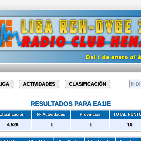
LIGA
ACTIVIDADES
CLASIFICACIÓN
RESULTADOS PARA EA1IE
Clasificación
Nº Actividades
Provincias
TOTAL PUNT
4.528
1
1
10