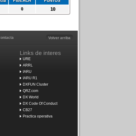
cia
Ptos.RCH
PUNTOS
10
0
ontacta
Volver arriba
Links de interes
URE
ARRL
IARU
IARU R1
DXFUN Cluster
QRZ.com
DX World
DX Code Of Conduct
CB27
Practica operativa