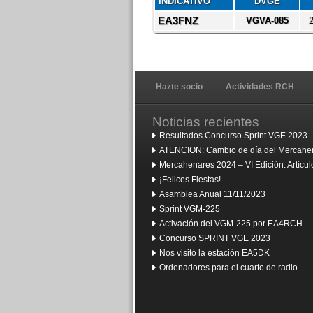
INDICATIVO
DVGE
EA3FNZ
VGVA-085
2
Hazte socio
Actividades RCH
Noticias recientes
Resultados Concurso Sprint VGE 2023
ATENCION: Cambio de día del Mercahen
Mercahenares 2024 – VI Edición: Artíc
¡Felices Fiestas!
Asamblea Anual 11/11/2023
Sprint VGM-225
Activación del VGM-225 por EA4RCH
Concurso SPRINT VGE 2023
Nos visitó la estación EA5DK
Ordenadores para el cuarto de radio