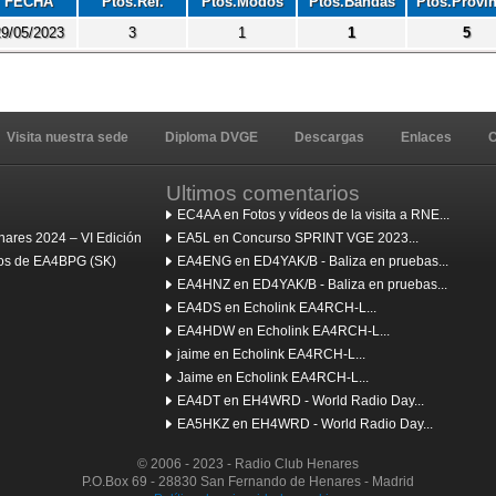
FECHA
Ptos.Ref.
Ptos.Modos
Ptos.Bandas
Ptos.Provin
9/05/2023
3
1
1
5
Visita nuestra sede
Diploma DVGE
Descargas
Enlaces
C
Ultimos comentarios
EC4AA en Fotos y vídeos de la visita a RNE...
ares 2024 – VI Edición
EA5L en Concurso SPRINT VGE 2023...
ulos de EA4BPG (SK)
EA4ENG en ED4YAK/B - Baliza en pruebas...
EA4HNZ en ED4YAK/B - Baliza en pruebas...
EA4DS en Echolink EA4RCH-L...
EA4HDW en Echolink EA4RCH-L...
jaime en Echolink EA4RCH-L...
Jaime en Echolink EA4RCH-L...
EA4DT en EH4WRD - World Radio Day...
EA5HKZ en EH4WRD - World Radio Day...
© 2006 - 2023 - Radio Club Henares
P.O.Box 69 - 28830 San Fernando de Henares - Madrid