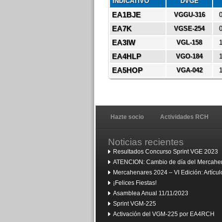
INDICATIVO
DVGE
EA1BJE
VGGU-316
0
EA7K
VGSE-254
0
EA3IW
VGL-158
1
EA4HLP
VGO-184
1
EA5HOP
VGA-042
1
Hazte socio
Actividades RCH
Noticias recientes
Resultados Concurso Sprint VGE 2023
ATENCION: Cambio de día del Mercahen
Mercahenares 2024 – VI Edición: Artíc
¡Felices Fiestas!
Asamblea Anual 11/11/2023
Sprint VGM-225
Activación del VGM-225 por EA4RCH