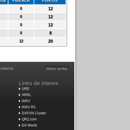
cia
Ptos.RCH
PUNTOS
12
0
12
0
12
0
8
0
20
12
ontacta
Volver arriba
Links de interes
URE
ARRL
IARU
IARU R1
DXFUN Cluster
QRZ.com
DX World