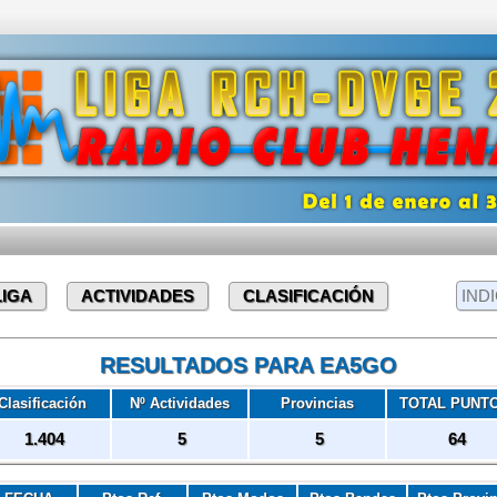
LIGA
ACTIVIDADES
CLASIFICACIÓN
RESULTADOS PARA EA5GO
Clasificación
Nº Actividades
Provincias
TOTAL PUNT
1.404
5
5
64