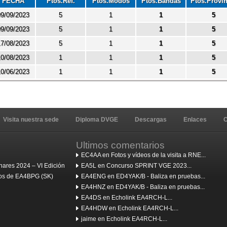
FECHA
Ptos.Ref.
Ptos.Modos
Ptos.Bandas
Ptos.Provin
9/09/2023
5
1
1
5
9/09/2023
5
1
1
5
7/08/2023
5
1
1
5
0/08/2023
1
1
1
5
0/06/2023
1
1
1
5
Visita nuestra sede
Diploma DVGE
Descargas
Enlaces
C
Ultimos comentarios
EC4AA en Fotos y vídeos de la visita a RNE...
ares 2024 – VI Edición
EA5L en Concurso SPRINT VGE 2023...
ulos de EA4BPG (SK)
EA4ENG en ED4YAK/B - Baliza en pruebas...
EA4HNZ en ED4YAK/B - Baliza en pruebas...
EA4DS en Echolink EA4RCH-L...
EA4HDW en Echolink EA4RCH-L...
jaime en Echolink EA4RCH-L...