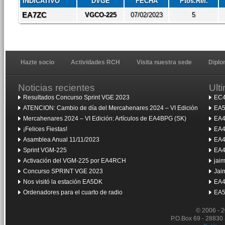
INDICATIVO
DVGE
FECHA
Ptos.Ref.
EA7ZC
VGCO-225
07/02/2023
5
Hazte socio
Actividades RCH
Visita nuestra sede
Dipl
Noticias recientes
Ult
Resultados Concurso Sprint VGE 2023
EC4
ATENCION: Cambio de día del Mercahenares 2024 – VI Edición
EA5
Mercahenares 2024 – VI Edición: Artículos de EA4BPG (SK)
EA4
¡Felices Fiestas!
EA4
Asamblea Anual 11/11/2023
EA4
Sprint VGM-225
EA4
Activación del VGM-225 por EA4RCH
jai
Concurso SPRINT VGE 2023
Jai
Nos visitó la estación EA5DK
EA4
Ordenadores para el cuarto de radio
EA5
© 2006 - 
P.O.Box 69 - 28830