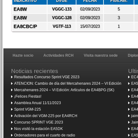
INDICATIVO
DVGE
FECHA
Ptos.Ref.
EA8W
VGGC-133
02/09/2023
5
EA8W
VGGC-128
02/09/2023
3
EA8CBC/P
VGTF-113
15/07/2023
1
Hazte socio
Actividades RCH
Visita nuestra sede
Dipl
Noticias recientes
Ult
Resultados Concurso Sprint VGE 2023
EC4
ATENCION: Cambio de día del Mercahenares 2024 – VI Edición
EA5
Mercahenares 2024 – VI Edición: Artículos de EA4BPG (SK)
EA4
¡Felices Fiestas!
EA4
Asamblea Anual 11/11/2023
EA4
Sprint VGM-225
EA4
Activación del VGM-225 por EA4RCH
jai
Concurso SPRINT VGE 2023
Jai
Nos visitó la estación EA5DK
EA4
Ordenadores para el cuarto de radio
EA5