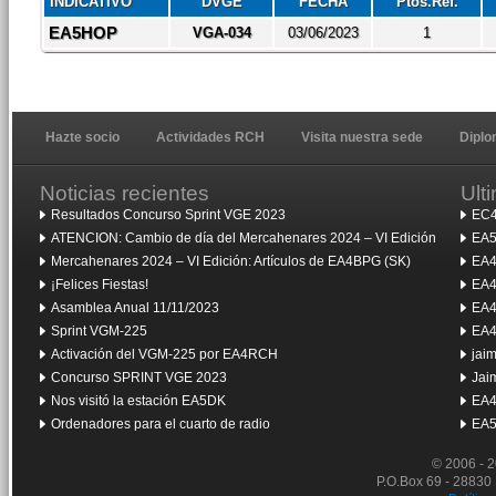
INDICATIVO
DVGE
FECHA
Ptos.Ref.
EA5HOP
VGA-034
03/06/2023
1
Hazte socio
Actividades RCH
Visita nuestra sede
Dipl
Noticias recientes
Ult
Resultados Concurso Sprint VGE 2023
EC4
ATENCION: Cambio de día del Mercahenares 2024 – VI Edición
EA5
Mercahenares 2024 – VI Edición: Artículos de EA4BPG (SK)
EA4
¡Felices Fiestas!
EA4
Asamblea Anual 11/11/2023
EA4
Sprint VGM-225
EA4
Activación del VGM-225 por EA4RCH
jai
Concurso SPRINT VGE 2023
Jai
Nos visitó la estación EA5DK
EA4
Ordenadores para el cuarto de radio
EA5
© 2006 - 
P.O.Box 69 - 28830