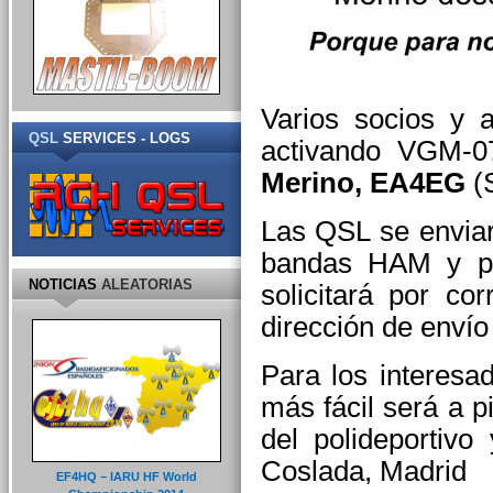
Varios socios y
QSL
SERVICES - LOGS
activando VGM-
Merino, EA4EG
(S
Las QSL se enviar
bandas HAM y pa
NOTICIAS
ALEATORIAS
solicitará por co
dirección de envío
Para los interesa
más fácil será a p
del polideportivo
Coslada, Madrid
EF4HQ – IARU HF World