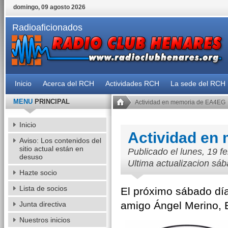
domingo, 09 agosto 2026
Radioaficionados
Inicio
Acerca del RCH
Actividades RCH
La sede del RCH
MENU
PRINCIPAL
Actividad en memoria de EA4EG
Inicio
Actividad en
Aviso: Los contenidos del
sitio actual están en
Publicado el lunes, 19 f
desuso
Ultima actualizacion sáb
Hazte socio
Lista de socios
El próximo sábado dí
amigo Ángel Merino,
Junta directiva
Nuestros inicios