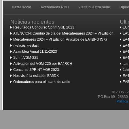
Hazte socio
Actividades RCH
Visita nuestra sede
Dipl
Noticias recientes
Ult
Resultados Concurso Sprint VGE 2023
EC4
ATENCION: Cambio de día del Mercahenares 2024 – VI Edición
EA5
Mercahenares 2024 – VI Edición: Artículos de EA4BPG (SK)
EA4
¡Felices Fiestas!
EA4
Asamblea Anual 11/11/2023
EA4
Sprint VGM-225
EA4
Activación del VGM-225 por EA4RCH
jai
Concurso SPRINT VGE 2023
Jai
Nos visitó la estación EA5DK
EA4
Ordenadores para el cuarto de radio
EA5
© 2006 - 
P.O.Box 69 - 28830
Política