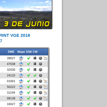
INT VGE 2018
7
DME
Mapa
SSB
CW
39027
47038
32030
24132
01001
50222
31109
08138
16027