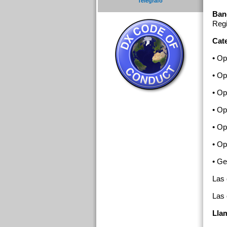
Telégrafo
Ban
Regi
Cate
• Op
• Op
• Op
• Op
• Op
• Op
• Ge
Las
Las
Lla