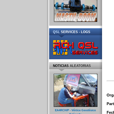
QSL
SERVICES - LOGS
NOTICIAS
ALEATORIAS
Orga
Part
EA4RCH/P - Vértice Geodésico
Fec