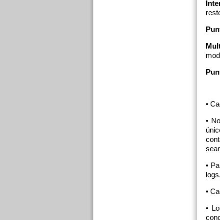
Inte
rest
Pun
Mult
mod
Punt
• Ca
• No
únic
cont
sean
• Pa
logs
• Ca
• Lo
conc