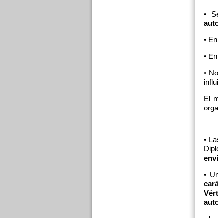
• S
auto
• En
• En
• No
infl
El m
orga
• La
Dipl
envi
• Un
car
Vér
aut