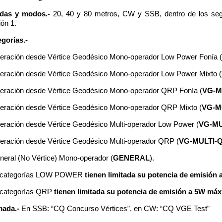
das y modos.-
20, 40 y 80 metros, CW y SSB, dentro de los se
ón 1.
gorías.-
eración desde Vértice Geodésico Mono-operador Low Power Fonía (
eración desde Vértice Geodésico Mono-operador Low Power Mixto (
eración desde Vértice Geodésico Mono-operador QRP Fonía (
VG-M
eración desde Vértice Geodésico Mono-operador QRP Mixto (
VG-M
eración desde Vértice Geodésico Multi-operador Low Power (
VG-MU
eración desde Vértice Geodésico Multi-operador QRP (
VG-MULTI-
neral (No Vértice) Mono-operador (
GENERAL
).
 categorías LOW POWER
tienen limitada su potencia de emisió
 categorías QRP
tienen limitada su potencia de emisión a 5W má
mada.-
En SSB: “CQ Concurso Vértices”, en CW: “CQ VGE Test”