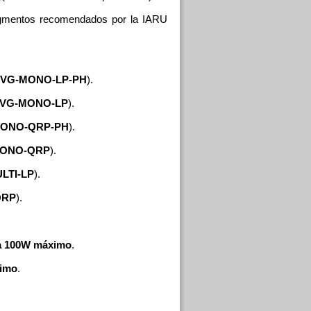
gmentos recomendados por la IARU
VG-MONO-LP-PH
).
VG-MONO-LP
).
ONO-QRP-PH
).
ONO-QRP
).
LTI-LP
).
QRP
).
n a 100W máximo
.
ximo
.