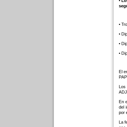
•
Lo
segú
• Tr
• Di
• Di
• Di
El e
PAPE
Los
ADJU
En e
del 
por 
La f