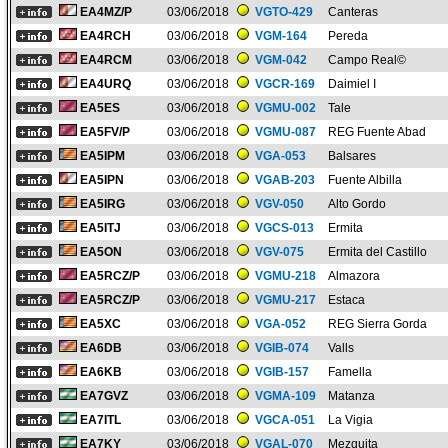
EA4MZ/P
03/06/2018
VGTO-429
Canteras
EA4RCH
03/06/2018
VGM-164
Pereda
EA4RCM
03/06/2018
VGM-042
Campo Real©
EA4URQ
03/06/2018
VGCR-169
Daimiel I
EA5ES
03/06/2018
VGMU-002
Tale
EA5FV/P
03/06/2018
VGMU-087
REG Fuente Abad
EA5IPM
03/06/2018
VGA-053
Balsares
EA5IPN
03/06/2018
VGAB-203
Fuente Albilla
EA5IRG
03/06/2018
VGV-050
Alto Gordo
EA5ITJ
03/06/2018
VGCS-013
Ermita
EA5ON
03/06/2018
VGV-075
Ermita del Castillo
EA5RCZ/P
03/06/2018
VGMU-218
Almazora
EA5RCZ/P
03/06/2018
VGMU-217
Estaca
EA5XC
03/06/2018
VGA-052
REG Sierra Gorda
EA6DB
03/06/2018
VGIB-074
Valls
EA6KB
03/06/2018
VGIB-157
Famella
EA7GVZ
03/06/2018
VGMA-109
Matanza
EA7ITL
03/06/2018
VGCA-051
La Vigia
EA7KY
03/06/2018
VGAL-070
Mezquita