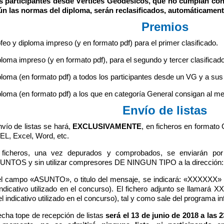
s participantes desde Vértices Geodésicos, que no cumplan con el
n las normas del diploma, serán reclasificados, automáticamente
Premios
ofeo y diploma impreso (y en formato pdf) para el primer clasificado.
ploma impreso (y en formato pdf), para el segundo y tercer clasificad
ploma (en formato pdf) a todos los participantes desde un VG y a sus
ploma (en formato pdf) a los que en categoría General consigan al m
Envío de listas
nvío de listas se hará,
EXCLUSIVAMENTE
, en ficheros en formato
L, Excel, Word, etc.
 ficheros, una vez depurados y comprobados, se enviarán por 
NTOS y sin utilizar compresores DE NINGUN TIPO a la dirección
l campo «ASUNTO», o titulo del mensaje, se indicará: «XXXXXX» (su
indicativo utilizado en el concurso). El fichero adjunto se llamará X
el indicativo utilizado en el concurso), tal y como sale del programa in
echa tope de recepción de listas
será el 13 de junio de 2018 a las 