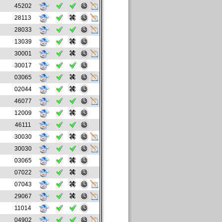
45202
28113
28033
13039
30001
30017
03065
02044
46077
12009
46111
30030
30030
03065
07022
07043
29067
11014
04902