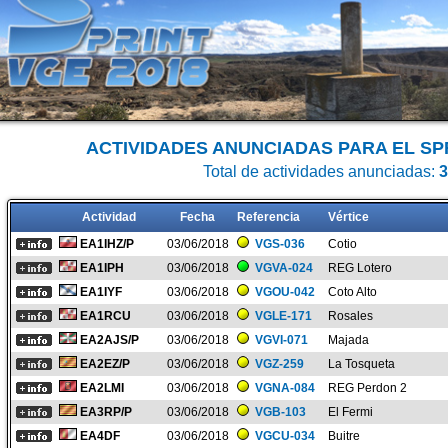
ACTIVIDADES ANUNCIADAS PARA EL SPR
Total de actividades anunciadas:
3
Actividad
Fecha
Referencia
Vértice
EA1IHZ/P
03/06/2018
VGS-036
Cotio
EA1IPH
03/06/2018
VGVA-024
REG Lotero
EA1IYF
03/06/2018
VGOU-042
Coto Alto
EA1RCU
03/06/2018
VGLE-171
Rosales
EA2AJS/P
03/06/2018
VGVI-071
Majada
EA2EZ/P
03/06/2018
VGZ-259
La Tosqueta
EA2LMI
03/06/2018
VGNA-084
REG Perdon 2
EA3RP/P
03/06/2018
VGB-103
El Fermi
EA4DF
03/06/2018
VGCU-034
Buitre