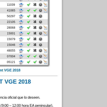
11039
41065
50297
22105
28068
15001
15079
15046
48055
07004
05121
rint VGE 2018
 VGE 2018
cia oficial que lo deseen.
(9:00 – 12:00 hora EA peninsular).