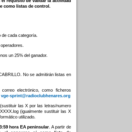
 requisito de validar la actividad
 como listas de control.
o de cada categoría.
 operadores.
enos un 25% del ganador.
 CABRILLO. No se admitirán listas en
correo electrónico, como ficheros
:
vge-sprint@radioclubhenares.org
stituir las X por las letras/numero
XXXXX.log (igualmente sustituir las X
formático utilizado.
23:59 hora EA peninsular
. A partir de