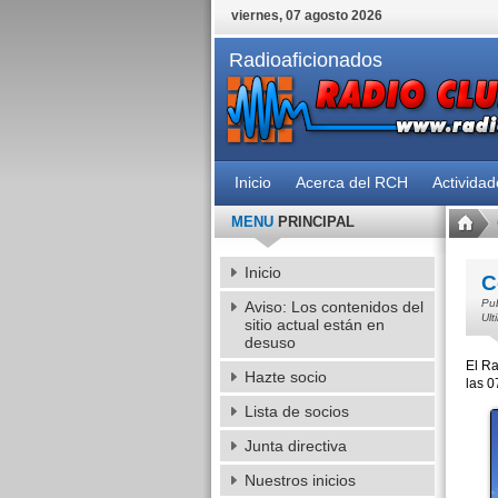
viernes, 07 agosto 2026
Radioaficionados
Inicio
Acerca del RCH
Activida
MENU
PRINCIPAL
Inicio
C
Pub
Aviso: Los contenidos del
Ult
sitio actual están en
desuso
El Ra
Hazte socio
las 0
Lista de socios
Junta directiva
Nuestros inicios