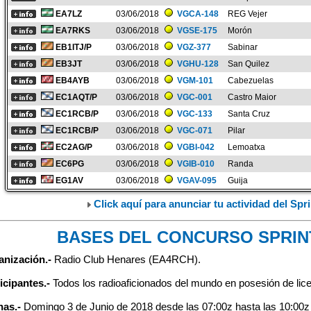
EA7LZ
03/06/2018
VGCA-148
REG Vejer
EA7RKS
03/06/2018
VGSE-175
Morón
EB1ITJ/P
03/06/2018
VGZ-377
Sabinar
EB3JT
03/06/2018
VGHU-128
San Quilez
EB4AYB
03/06/2018
VGM-101
Cabezuelas
EC1AQT/P
03/06/2018
VGC-001
Castro Maior
EC1RCB/P
03/06/2018
VGC-133
Santa Cruz
EC1RCB/P
03/06/2018
VGC-071
Pilar
EC2AG/P
03/06/2018
VGBI-042
Lemoatxa
EC6PG
03/06/2018
VGIB-010
Randa
EG1AV
03/06/2018
VGAV-095
Guija
Click aquí para anunciar tu actividad del Sp
BASES DEL CONCURSO SPRINT
nización.-
Radio Club Henares (EA4RCH).
icipantes.-
Todos los radioaficionados del mundo en posesión de licen
has.-
Domingo 3 de Junio de 2018 desde las 07:00z hasta las 10:00z 