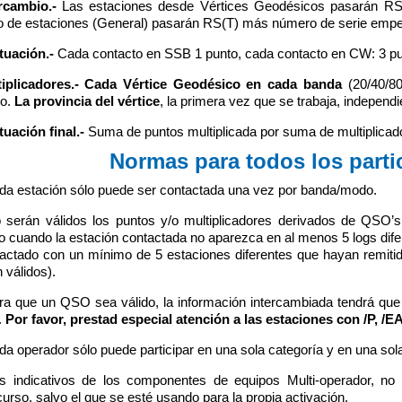
rcambio.-
Las estaciones desde Vértices Geodésicos pasarán RS(T)
o de estaciones (General) pasarán RS(T) más número de serie emp
tuación.-
Cada contacto en SSB 1 punto, cada contacto en CW: 3 pu
iplicadores.-
Cada Vértice Geodésico en cada banda
(20/40/80
o.
La provincia del vértice
, la primera vez que se trabaja, indepen
uación final.-
Suma de puntos multiplicada por suma de multiplicad
Normas para todos los parti
da estación sólo puede ser contactada una vez por banda/modo.
 serán válidos los puntos y/o multiplicadores derivados de QSO
o cuando la estación contactada no aparezca en al menos 5 logs dif
actado con un mínimo de 5 estaciones diferentes que hayan remitid
 válidos).
ra que un QSO sea válido, la información intercambiada tendrá que
.
Por favor, prestad especial atención a las estaciones con /P, /EA
da operador sólo puede participar en una sola categoría y en una sol
s indicativos de los componentes de equipos Multi-operador, no
urso, salvo el que se esté usando para la propia activación.