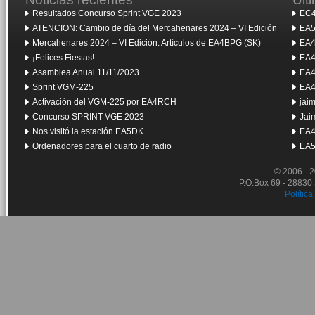
Resultados Concurso Sprint VGE 2023
EC4
ATENCION: Cambio de día del Mercahenares 2024 – VI Edición
EA5
Mercahenares 2024 – VI Edición: Artículos de EA4BPG (SK)
EA4
¡Felices Fiestas!
EA4
Asamblea Anual 11/11/2023
EA4
Sprint VGM-225
EA4
Activación del VGM-225 por EA4RCH
jai
Concurso SPRINT VGE 2023
Jai
Nos visitó la estación EA5DK
EA4
Ordenadores para el cuarto de radio
EA5
© 2006 - 
P.O.Box 69 - 28830
Política