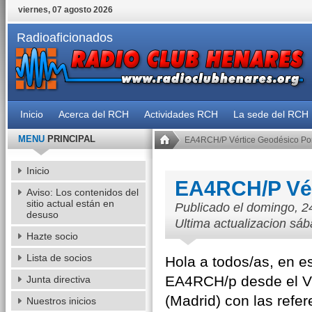
viernes, 07 agosto 2026
Radioaficionados
Inicio
Acerca del RCH
Actividades RCH
La sede del RCH
MENU
PRINCIPAL
EA4RCH/P Vértice Geodésico Port
Inicio
EA4RCH/P Vér
Aviso: Los contenidos del
sitio actual están en
Publicado el domingo, 2
desuso
Ultima actualizacion sáb
Hazte socio
Lista de socios
Hola a todos/as, en e
EA4RCH/p desde el Vér
Junta directiva
(Madrid) con las ref
Nuestros inicios