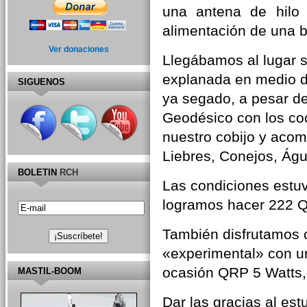
una antena de hilo 
alimentación de una b
Ver donaciones
Llegábamos al lugar s
explanada en medio d
SIGUENOS
ya segado, a pesar de
Geodésico con los coc
nuestro cobijo y aco
Liebres, Conejos, Águ
BOLETIN
RCH
Las condiciones estuv
logramos hacer 222 
También disfrutamos 
«experimental» con un
ocasión QRP 5 Watts,
MASTIL-BOOM
Dar las gracias al e