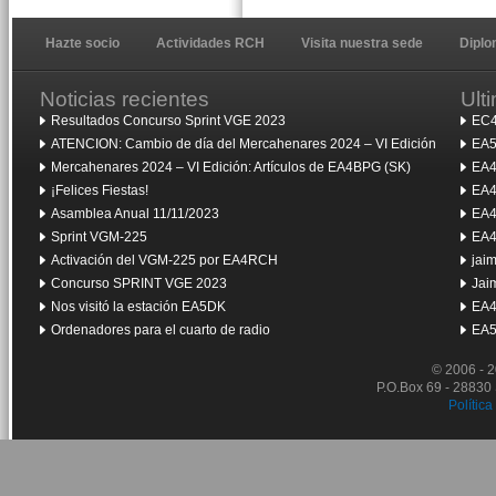
Hazte socio
Actividades RCH
Visita nuestra sede
Dipl
Noticias recientes
Ult
Resultados Concurso Sprint VGE 2023
EC4
ATENCION: Cambio de día del Mercahenares 2024 – VI Edición
EA5
Mercahenares 2024 – VI Edición: Artículos de EA4BPG (SK)
EA4
¡Felices Fiestas!
EA4
Asamblea Anual 11/11/2023
EA4
Sprint VGM-225
EA4
Activación del VGM-225 por EA4RCH
jai
Concurso SPRINT VGE 2023
Jai
Nos visitó la estación EA5DK
EA4
Ordenadores para el cuarto de radio
EA5
© 2006 - 
P.O.Box 69 - 28830
Política