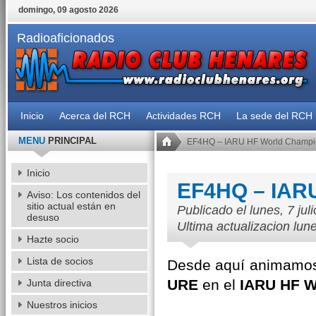
domingo, 09 agosto 2026
Radioaficionados
Inicio
Acerca del RCH
Actividades RCH
La sede del RCH
MENU
PRINCIPAL
EF4HQ – IARU HF World Champi
Inicio
EF4HQ – IARU
Aviso: Los contenidos del
sitio actual están en
Publicado el lunes, 7 ju
desuso
Ultima actualizacion lune
Hazte socio
Lista de socios
Desde aquí animamos
URE
en el
IARU HF W
Junta directiva
Nuestros inicios