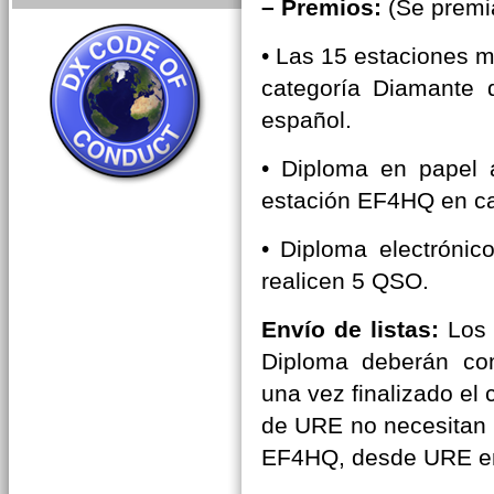
– Premios:
(Se premia
• Las 15 estaciones m
categoría Diamante d
español.
• Diploma en papel 
estación EF4HQ en cad
• Diploma electrónic
realicen 5 QSO.
Envío de listas:
Los 
Diploma deberán com
una vez finalizado el
de URE no necesitan e
EF4HQ, desde URE en