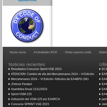
diploma DVGE
Hazte socio
Actividades RCH
Visita nuestra sede
Dipl
Noticias recientes
Ult
Resultados Concurso Sprint VGE 2023
EC4
ATENCION: Cambio de día del Mercahenares 2024 – VI Edición
EA5
Mercahenares 2024 – VI Edición: Artículos de EA4BPG (SK)
EA4
¡Felices Fiestas!
EA4
Asamblea Anual 11/11/2023
EA4
Sprint VGM-225
EA4
Activación del VGM-225 por EA4RCH
jai
Concurso SPRINT VGE 2023
Jai