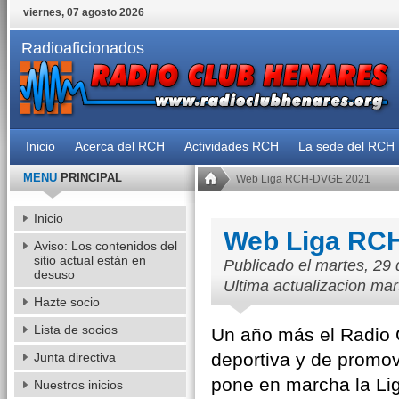
viernes, 07 agosto 2026
Radioaficionados
Inicio
Acerca del RCH
Actividades RCH
La sede del RCH
MENU
PRINCIPAL
Web Liga RCH-DVGE 2021
Inicio
Web Liga RC
Aviso: Los contenidos del
sitio actual están en
Publicado el martes, 29
desuso
Ultima actualizacion mar
Hazte socio
Lista de socios
Un año más el Radio 
deportiva y de promo
Junta directiva
pone en marcha la Li
Nuestros inicios