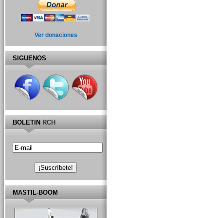
Ver donaciones
SIGUENOS
BOLETIN
RCH
MASTIL-BOOM