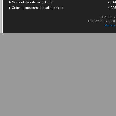
Nos visitó la estación EA5DK
EA4
Ordenadores para el cuarto de radio
EA5
© 2006 - 
P.O.Box 69 - 28830
Política