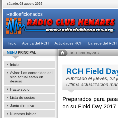
sábado, 08 agosto 2026
Radioaficionados
Inicio
Acerca del RCH
Actividades RCH
La sede del RCH
MENU
PRINCIPAL
RCH Field Day 2017
Inicio
RCH Field Da
Aviso: Los contenidos del
sitio actual están en
Publicado el jueves, 22 
desuso
Ultima actualizacion mar
Hazte socio
Lista de socios
Preparados para pasa
en su Field Day 2017,
Junta directiva
Nuestros inicios