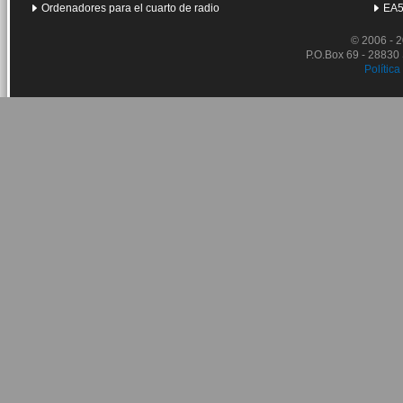
Ordenadores para el cuarto de radio
EA5
© 2006 - 
P.O.Box 69 - 28830
Política