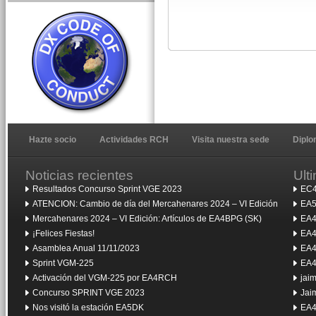
Hazte socio
Actividades RCH
Visita nuestra sede
Dipl
Noticias recientes
Ult
Resultados Concurso Sprint VGE 2023
EC4
ATENCION: Cambio de día del Mercahenares 2024 – VI Edición
EA5
Mercahenares 2024 – VI Edición: Artículos de EA4BPG (SK)
EA4
¡Felices Fiestas!
EA4
Asamblea Anual 11/11/2023
EA4
Sprint VGM-225
EA4
Activación del VGM-225 por EA4RCH
jai
Concurso SPRINT VGE 2023
Jai
Nos visitó la estación EA5DK
EA4