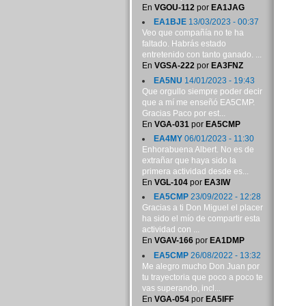
En
VGOU-112
por
EA1JAG
EA1BJE
13/03/2023 - 00:37
Veo que compañía no te ha
faltado. Habrás estado
entretenido con tanto ganado. ...
En
VGSA-222
por
EA3FNZ
EA5NU
14/01/2023 - 19:43
Que orgullo siempre poder decir
que a mí me enseñó EA5CMP.
Gracias Paco por est...
En
VGA-031
por
EA5CMP
EA4MY
06/01/2023 - 11:30
Enhorabuena Albert. No es de
extrañar que haya sido la
primera actividad desde es...
En
VGL-104
por
EA3IW
EA5CMP
23/09/2022 - 12:28
Gracias a ti Don Miguel el placer
ha sido el mío de compartir esta
actividad con ...
En
VGAV-166
por
EA1DMP
EA5CMP
26/08/2022 - 13:32
Me alegro mucho Don Juan por
tu trayectoria que poco a poco te
vas superando, incl...
En
VGA-054
por
EA5IFF