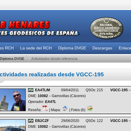
des RCH
La sede del RCH
Diploma DVGE
Descargas
Enlac
Diploma DVGE
Actividades desde referencia
ctividades realizadas desde VGCC-195
EA4TL/M
09/04/2011
QSOs: 215
VGCC-195
– 
DME:
10082
– Garrovillas (Cáceres)
Operador:
EA4TL
Reseña:
| Mapa:
| Fotos (6):
EB2CZF
29/06/2020
QSOs: 122
VGCC-195
– 
DME:
10082
– Garrovillas (Cáceres)