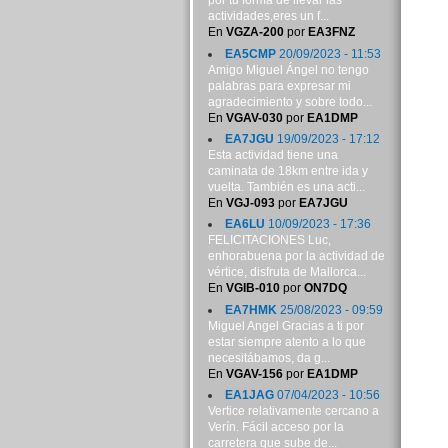
por tu forma de llevar las
actividades,eres un f...
En
VGZA-200
por
EA3FNZ
EA5CMP
20/09/2023 - 11:53
Amigo Miguel Ángel no tengo
palabras para expresar mi
agradecimiento y sobre todo...
En
VGAV-030
por
EA1DMP
EA7JGU
19/09/2023 - 17:12
Esta actividad tiene una
caminata de 18km entre ida y
vuelta. También es una acti...
En
VGJ-093
por
EA7JGU
EA6LU
10/09/2023 - 17:36
FELICITACIONES Luc,
enhorabuena por la actividad de
vértice, disfruta de Mallorca...
En
VGIB-010
por
ON7DQ
EA7HMK
25/08/2023 - 09:59
Miguel Angel Gracias a ti por
estar siempre atento a lo que
necesitábamos, da g...
En
VGAV-156
por
EA1DMP
EA1JAG
07/04/2023 - 10:56
Vertice relativamente cercano a
Verín. Fácil acceso por la
carretera que sube de...