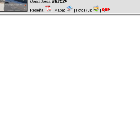
Operadores:
EB2CZF
Reseña:
| Mapa:
| Fotos (3):
|