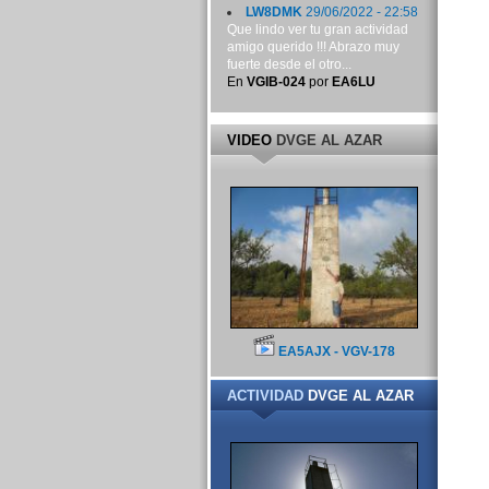
LW8DMK
29/06/2022 - 22:58
Que lindo ver tu gran actividad
amigo querido !!! Abrazo muy
fuerte desde el otro...
En
VGIB-024
por
EA6LU
VIDEO
DVGE AL AZAR
EA5AJX - VGV-178
ACTIVIDAD
DVGE AL AZAR