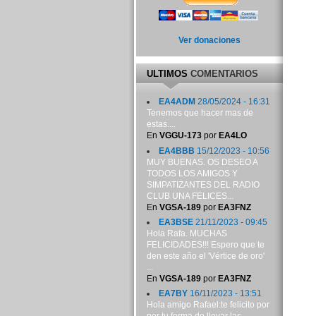
Ver donaciones
ULTIMOS
COMENTARIOS
EA4ADM
28/05/2024 - 16:31
Tenemos que hacer mas de
estas....
En
VGGU-173
por
EA4LO
EA4BBB
15/12/2023 - 10:56
MUY BUENAS. OS DESEO A
TODOS LOS AMIGOS Y
SIMPATIZANTES DEL RADIO
CLUB UNA FELICES...
En
VGSA-189
por
EA3FNZ
EA3BSE
21/11/2023 - 09:45
Hola Rafa. MUCHAS
FELICIDADES!!! Espero que te
den este año el 'Vértice de oro'
...
En
VGSA-189
por
EA3FNZ
EA7BY
16/11/2023 - 13:51
Hola amigo Rafael:te felicito por