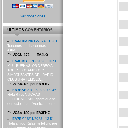
Ver donaciones
ULTIMOS
COMENTARIOS
EA4ADM
28/05/2024 - 16:31
Tenemos que hacer mas de
estas....
En
VGGU-173
por
EA4LO
EA4BBB
15/12/2023 - 10:56
MUY BUENAS. OS DESEO A
TODOS LOS AMIGOS Y
SIMPATIZANTES DEL RADIO
CLUB UNA FELICES...
En
VGSA-189
por
EA3FNZ
EA3BSE
21/11/2023 - 09:45
Hola Rafa. MUCHAS
FELICIDADES!!! Espero que te
den este año el 'Vértice de oro'
...
En
VGSA-189
por
EA3FNZ
EA7BY
16/11/2023 - 13:51
Hola amigo Rafael:te felicito por