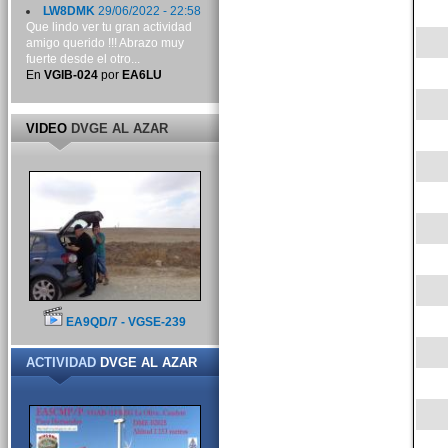
LW8DMK
29/06/2022 - 22:58
Que lindo ver tu gran actividad
amigo querido !!! Abrazo muy
fuerte desde el otro...
En
VGIB-024
por
EA6LU
VIDEO
DVGE AL AZAR
EA9QD/7 - VGSE-239
ACTIVIDAD
DVGE AL AZAR