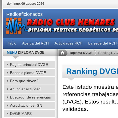
domingo, 09 agosto 2026
Radioaficionados
Inicio
Acerca del RCH
Actividades RCH
La sede del RCH
MENU
DIPLOMA DVGE
Diploma DVGE
Ranking DV
Pagina principal DVGE
Ranking DVG
Bases diploma DVGE
Para que sirven?
Este listado muestra 
Anunciar actividad
referencias trabajad
Buscador de referencias
(DVGE). Estos resulta
Acreditaciones IGN
validadas.
DVGE MAPS