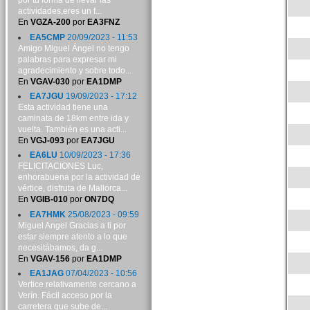
por tu forma de llevar las
actividades,eres un f...
En
VGZA-200
por
EA3FNZ
EA5CMP
20/09/2023 - 11:53
Amigo Miguel Ángel no tengo
palabras para expresar mi
agradecimiento y sobre todo...
En
VGAV-030
por
EA1DMP
EA7JGU
19/09/2023 - 17:12
Esta actividad tiene una
caminata de 18km entre ida y
vuelta. También es una acti...
En
VGJ-093
por
EA7JGU
EA6LU
10/09/2023 - 17:36
FELICITACIONES Luc,
enhorabuena por la actividad de
vértice, disfruta de Mallorca...
En
VGIB-010
por
ON7DQ
EA7HMK
25/08/2023 - 09:59
Miguel Angel Gracias a ti por
estar siempre atento a lo que
necesitábamos, da g...
En
VGAV-156
por
EA1DMP
EA1JAG
07/04/2023 - 10:56
Vertice relativamente cercano a
Verín. Fácil acceso por la
carretera que sube de...