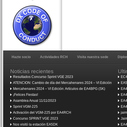
Hazte socio
Actividades RCH
Visita nuestra sede
Dipl
Noticias recientes
Ult
Resultados Concurso Sprint VGE 2023
EC4
ATENCION: Cambio de día del Mercahenares 2024 – VI Edición
EA5
Mercahenares 2024 – VI Edición: Artículos de EA4BPG (SK)
EA4
¡Felices Fiestas!
EA4
Asamblea Anual 11/11/2023
EA4
Sprint VGM-225
EA4
Activación del VGM-225 por EA4RCH
jai
Concurso SPRINT VGE 2023
Jai
Nos visitó la estación EA5DK
EA4