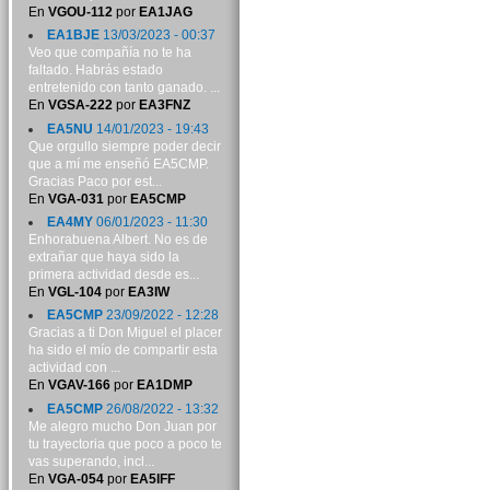
En
VGOU-112
por
EA1JAG
EA1BJE
13/03/2023 - 00:37
Veo que compañía no te ha
faltado. Habrás estado
entretenido con tanto ganado. ...
En
VGSA-222
por
EA3FNZ
EA5NU
14/01/2023 - 19:43
Que orgullo siempre poder decir
que a mí me enseñó EA5CMP.
Gracias Paco por est...
En
VGA-031
por
EA5CMP
EA4MY
06/01/2023 - 11:30
Enhorabuena Albert. No es de
extrañar que haya sido la
primera actividad desde es...
En
VGL-104
por
EA3IW
EA5CMP
23/09/2022 - 12:28
Gracias a ti Don Miguel el placer
ha sido el mío de compartir esta
actividad con ...
En
VGAV-166
por
EA1DMP
EA5CMP
26/08/2022 - 13:32
Me alegro mucho Don Juan por
tu trayectoria que poco a poco te
vas superando, incl...
En
VGA-054
por
EA5IFF