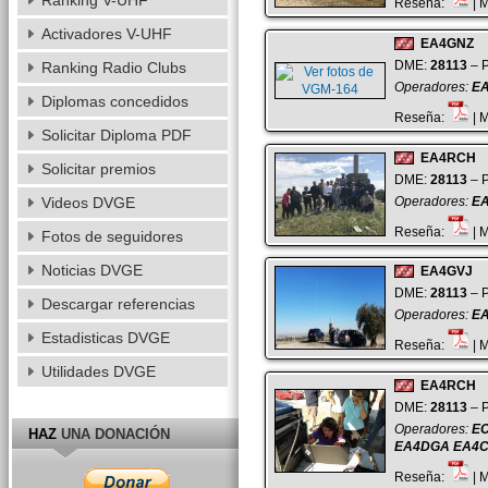
Ranking V-UHF
Reseña:
| 
Activadores V-UHF
EA4GNZ
DME:
28113
– P
Ranking Radio Clubs
Operadores:
E
Diplomas concedidos
Reseña:
| 
Solicitar Diploma PDF
EA4RCH
Solicitar premios
DME:
28113
– P
Operadores:
EA
Videos DVGE
Reseña:
| 
Fotos de seguidores
Noticias DVGE
EA4GVJ
DME:
28113
– P
Descargar referencias
Operadores:
EA
Estadisticas DVGE
Reseña:
| 
Utilidades DVGE
EA4RCH
DME:
28113
– P
Operadores:
EC
HAZ
UNA DONACIÓN
EA4DGA EA4
Reseña:
| 