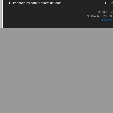
Ordenadores para el cuarto de radio
EA5
© 2006 - 
P.O.Box 69 - 28830
Política