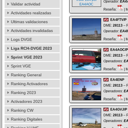
Operador:
EA4
Validar actividad
Reseña:
| 
Actividades realizadas
EA4FTV/P
Ultimas validaciones
DME:
28113
– P
Actividades invalidadas
Operador:
EA4
Logs DVGE
Reseña:
| 
Liga RCH-DVGE 2023
EA4AOC/P
DME:
28113
– P
Sprint VGE 2023
Operadores:
E
Sprint VGE
Reseña:
| 
Ranking General
EA4ENP
Ranking Activadores
DME:
28113
– P
Operadores:
E
Ranking 2023
Reseña:
| 
Activadores 2023
EA4GVJ/P
Ranking CW
DME:
28113
– P
Ranking Digitales
Operadores:
EA