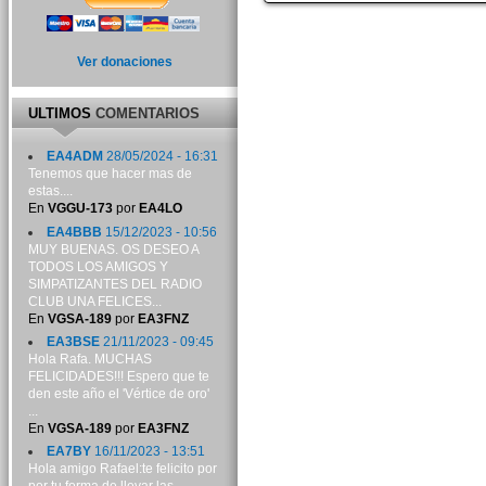
Ver donaciones
ULTIMOS
COMENTARIOS
EA4ADM
28/05/2024 - 16:31
Tenemos que hacer mas de
estas....
En
VGGU-173
por
EA4LO
EA4BBB
15/12/2023 - 10:56
MUY BUENAS. OS DESEO A
TODOS LOS AMIGOS Y
SIMPATIZANTES DEL RADIO
CLUB UNA FELICES...
En
VGSA-189
por
EA3FNZ
EA3BSE
21/11/2023 - 09:45
Hola Rafa. MUCHAS
FELICIDADES!!! Espero que te
den este año el 'Vértice de oro'
...
En
VGSA-189
por
EA3FNZ
EA7BY
16/11/2023 - 13:51
Hola amigo Rafael:te felicito por