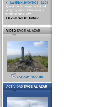
LW8DMK
29/06/2022 - 22:58
Que lindo ver tu gran actividad
amigo querido !!! Abrazo muy
fuerte desde el otro...
En
VGIB-024
por
EA6LU
VIDEO
DVGE AL AZAR
EA1QL/P - VGO-101
ACTIVIDAD
DVGE AL AZAR