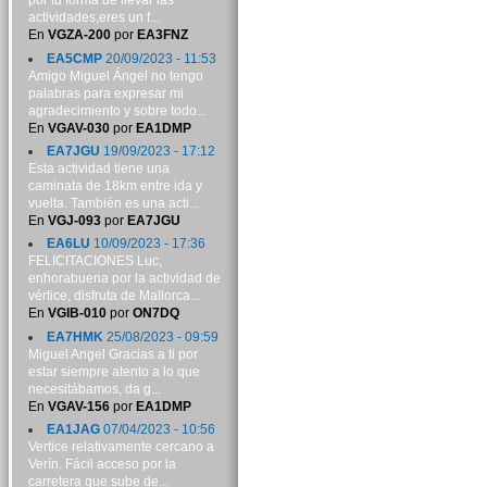
por tu forma de llevar las
actividades,eres un f...
En
VGZA-200
por
EA3FNZ
EA5CMP
20/09/2023 - 11:53
Amigo Miguel Ángel no tengo
palabras para expresar mi
agradecimiento y sobre todo...
En
VGAV-030
por
EA1DMP
EA7JGU
19/09/2023 - 17:12
Esta actividad tiene una
caminata de 18km entre ida y
vuelta. También es una acti...
En
VGJ-093
por
EA7JGU
EA6LU
10/09/2023 - 17:36
FELICITACIONES Luc,
enhorabuena por la actividad de
vértice, disfruta de Mallorca...
En
VGIB-010
por
ON7DQ
EA7HMK
25/08/2023 - 09:59
Miguel Angel Gracias a ti por
estar siempre atento a lo que
necesitábamos, da g...
En
VGAV-156
por
EA1DMP
EA1JAG
07/04/2023 - 10:56
Vertice relativamente cercano a
Verín. Fácil acceso por la
carretera que sube de...