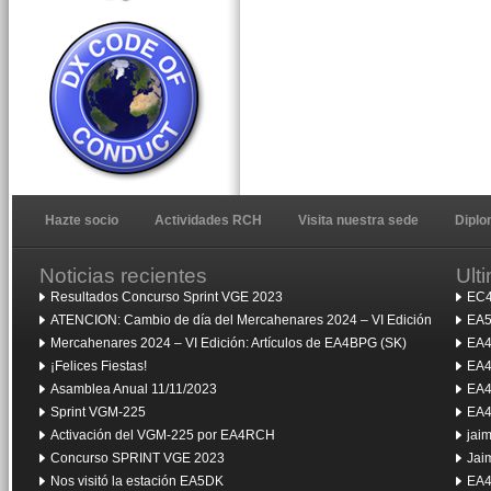
Hazte socio
Actividades RCH
Visita nuestra sede
Dipl
Noticias recientes
Ult
Resultados Concurso Sprint VGE 2023
EC4
ATENCION: Cambio de día del Mercahenares 2024 – VI Edición
EA5
Mercahenares 2024 – VI Edición: Artículos de EA4BPG (SK)
EA4
¡Felices Fiestas!
EA4
Asamblea Anual 11/11/2023
EA4
Sprint VGM-225
EA4
Activación del VGM-225 por EA4RCH
jai
Concurso SPRINT VGE 2023
Jai
Nos visitó la estación EA5DK
EA4