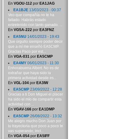
En
VGOU-112
por
EA1JAG
EA1BJE
13/03/2023 - 00:37
Veo que compañía no te ha
faltado. Habrás estado
entretenido con tanto ganado. ...
En
VGSA-222
por
EA3FNZ
EA5NU
14/01/2023 - 19:43
Que orgullo siempre poder decir
que a mí me enseñó EA5CMP.
Gracias Paco por est...
En
VGA-031
por
EA5CMP
EA4MY
06/01/2023 - 11:30
Enhorabuena Albert. No es de
extrañar que haya sido la
primera actividad desde es...
En
VGL-104
por
EA3IW
EA5CMP
23/09/2022 - 12:28
Gracias a ti Don Miguel el placer
ha sido el mío de compartir esta
actividad con ...
En
VGAV-166
por
EA1DMP
EA5CMP
26/08/2022 - 13:32
Me alegro mucho Don Juan por
tu trayectoria que poco a poco te
vas superando, incl...
En
VGA-054
por
EA5IFF