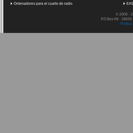
Ordenadores para el cuarto de radio
EA5
© 2006 - 
P.O.Box 69 - 28830
Política