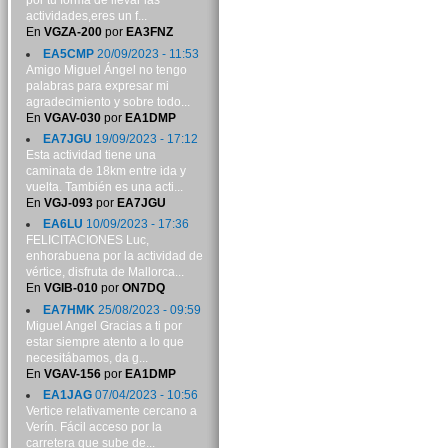
por tu forma de llevar las
actividades,eres un f...
En
VGZA-200
por
EA3FNZ
EA5CMP
20/09/2023 - 11:53
Amigo Miguel Ángel no tengo
palabras para expresar mi
agradecimiento y sobre todo...
En
VGAV-030
por
EA1DMP
EA7JGU
19/09/2023 - 17:12
Esta actividad tiene una
caminata de 18km entre ida y
vuelta. También es una acti...
En
VGJ-093
por
EA7JGU
EA6LU
10/09/2023 - 17:36
FELICITACIONES Luc,
enhorabuena por la actividad de
vértice, disfruta de Mallorca...
En
VGIB-010
por
ON7DQ
EA7HMK
25/08/2023 - 09:59
Miguel Angel Gracias a ti por
estar siempre atento a lo que
necesitábamos, da g...
En
VGAV-156
por
EA1DMP
EA1JAG
07/04/2023 - 10:56
Vertice relativamente cercano a
Verín. Fácil acceso por la
carretera que sube de...