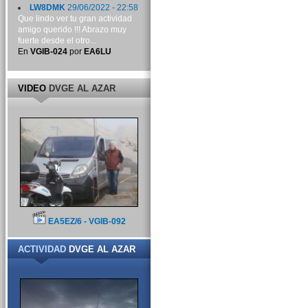
LW8DMK
29/06/2022 - 22:58
Que lindo ver tu gran actividad
amigo querido !!! Abrazo muy
fuerte desde el otro...
En
VGIB-024
por
EA6LU
VIDEO
DVGE AL AZAR
EA5EZ/6 - VGIB-092
ACTIVIDAD
DVGE AL AZAR