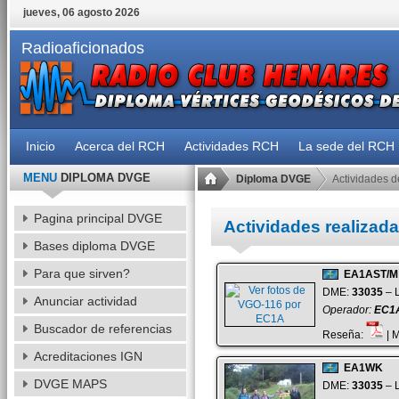
jueves, 06 agosto 2026
Radioaficionados
Inicio
Acerca del RCH
Actividades RCH
La sede del RCH
MENU
DIPLOMA DVGE
Diploma DVGE
Actividades d
Pagina principal DVGE
Actividades realiza
Bases diploma DVGE
Para que sirven?
EA1AST/M
DME:
33035
– L
Anunciar actividad
Operador:
EC1
Buscador de referencias
Reseña:
| 
Acreditaciones IGN
EA1WK
DVGE MAPS
DME:
33035
– L