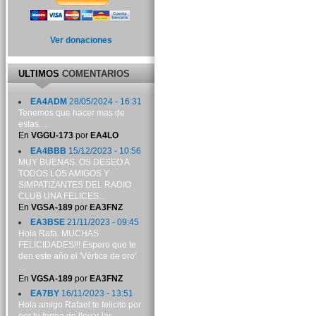
Ver donaciones
ULTIMOS
COMENTARIOS
EA4ADM
28/05/2024 - 16:31
Tenemos que hacer mas de
estas....
En
VGGU-173
por
EA4LO
EA4BBB
15/12/2023 - 10:56
MUY BUENAS. OS DESEO A
TODOS LOS AMIGOS Y
SIMPATIZANTES DEL RADIO
CLUB UNA FELICES...
En
VGSA-189
por
EA3FNZ
EA3BSE
21/11/2023 - 09:45
Hola Rafa. MUCHAS
FELICIDADES!!! Espero que te
den este año el 'Vértice de oro'
...
En
VGSA-189
por
EA3FNZ
EA7BY
16/11/2023 - 13:51
Hola amigo Rafael:te felicito por