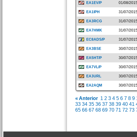
EA1EV/P
01/08/201
EA1IPH
31/07/201
EA3RCG
31/07/201
EA7HMK
31/07/201
EC8ADS/P
31/07/201
EA3BSE
30/07/201
EA5HT/P
30/07/201
EA7VL/P
30/07/201
EA3URL
30/07/201
EA2AQM
30/07/201
« Anterior
1
2
3
4
5
6
7
8
9
33
34
35
36
37
38
39
40
41
65
66
67
68
69
70
71
72
73