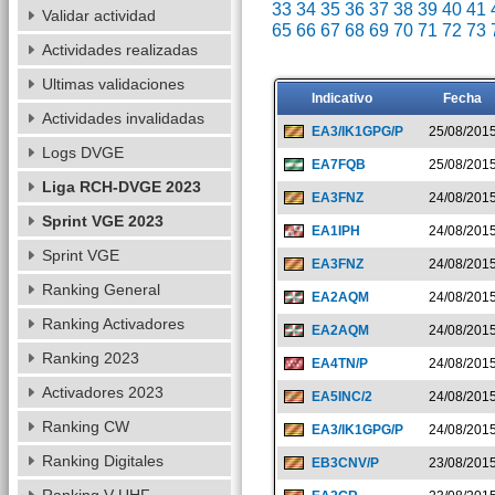
33
34
35
36
37
38
39
40
41
Validar actividad
65
66
67
68
69
70
71
72
73
Actividades realizadas
Ultimas validaciones
Indicativo
Fecha
Actividades invalidadas
EA3/IK1GPG/P
25/08/201
Logs DVGE
EA7FQB
25/08/201
Liga RCH-DVGE 2023
EA3FNZ
24/08/201
Sprint VGE 2023
EA1IPH
24/08/201
Sprint VGE
EA3FNZ
24/08/201
Ranking General
EA2AQM
24/08/201
Ranking Activadores
EA2AQM
24/08/201
Ranking 2023
EA4TN/P
24/08/201
Activadores 2023
EA5INC/2
24/08/201
Ranking CW
EA3/IK1GPG/P
24/08/201
Ranking Digitales
EB3CNV/P
23/08/201