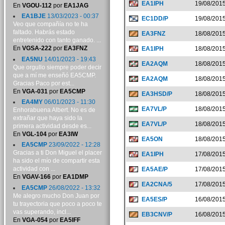
EA1IPH
19/08/201
En
VGOU-112
por
EA1JAG
EA1BJE
13/03/2023 - 00:37
EC1DD/P
19/08/201
Veo que compañía no te ha
faltado. Habrás estado
EA3FNZ
18/08/201
entretenido con tanto ganado. ...
En
VGSA-222
por
EA3FNZ
EA1IPH
18/08/201
EA5NU
14/01/2023 - 19:43
EA2AQM
18/08/201
Que orgullo siempre poder decir
que a mí me enseñó EA5CMP.
EA2AQM
18/08/201
Gracias Paco por est...
En
VGA-031
por
EA5CMP
EA3HSD/P
18/08/201
EA4MY
06/01/2023 - 11:30
EA7VL/P
18/08/201
Enhorabuena Albert. No es de
extrañar que haya sido la
EA7VL/P
18/08/201
primera actividad desde es...
En
VGL-104
por
EA3IW
EA5ON
18/08/201
EA5CMP
23/09/2022 - 12:28
Gracias a ti Don Miguel el placer
EA1IPH
17/08/201
ha sido el mío de compartir esta
actividad con ...
EA5AE/P
17/08/201
En
VGAV-166
por
EA1DMP
EA2CNA/5
17/08/201
EA5CMP
26/08/2022 - 13:32
Me alegro mucho Don Juan por
EA5ES/P
16/08/201
tu trayectoria que poco a poco te
vas superando, incl...
EB3CNV/P
16/08/201
En
VGA-054
por
EA5IFF