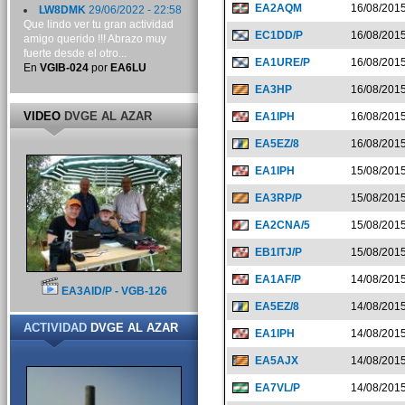
EA2AQM
16/08/201
LW8DMK
29/06/2022 - 22:58
Que lindo ver tu gran actividad
EC1DD/P
16/08/201
amigo querido !!! Abrazo muy
fuerte desde el otro...
EA1URE/P
16/08/201
En
VGIB-024
por
EA6LU
EA3HP
16/08/201
VIDEO
DVGE AL AZAR
EA1IPH
16/08/201
EA5EZ/8
16/08/201
EA1IPH
15/08/201
EA3RP/P
15/08/201
EA2CNA/5
15/08/201
EB1ITJ/P
15/08/201
EA1AF/P
14/08/201
EA3AID/P - VGB-126
EA5EZ/8
14/08/201
ACTIVIDAD
DVGE AL AZAR
EA1IPH
14/08/201
EA5AJX
14/08/201
EA7VL/P
14/08/201