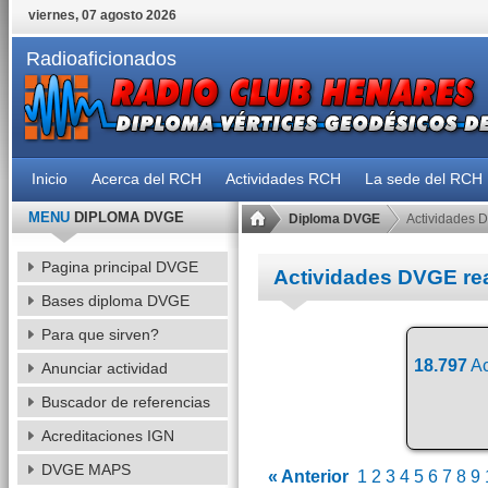
viernes, 07 agosto 2026
Radioaficionados
Inicio
Acerca del RCH
Actividades RCH
La sede del RCH
MENU
DIPLOMA DVGE
Diploma DVGE
Actividades 
Pagina principal DVGE
Actividades DVGE re
Bases diploma DVGE
Para que sirven?
18.797
Ac
Anunciar actividad
Buscador de referencias
Acreditaciones IGN
DVGE MAPS
« Anterior
1
2
3
4
5
6
7
8
9