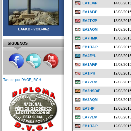
EA1EV/P
14/08/201
EA1AF/P
13/08/201
EA4TX/P
13/08/201
EA6KB - VGIB-062
EA2AQM
13/08/201
EA7HMK
13/08/201
SIGUENOS
EB1ITJ/P
13/08/201
EA4EYL
13/08/201
EA1AF/P
12/08/201
EA1IPH
12/08/201
Tweets por DVGE_RCH
EA7VL/P
12/08/201
EA3HSD/P
12/08/201
EA2AQM
12/08/201
EA3HP
12/08/201
EA7VL/P
12/08/201
EB1ITJ/P
12/08/201