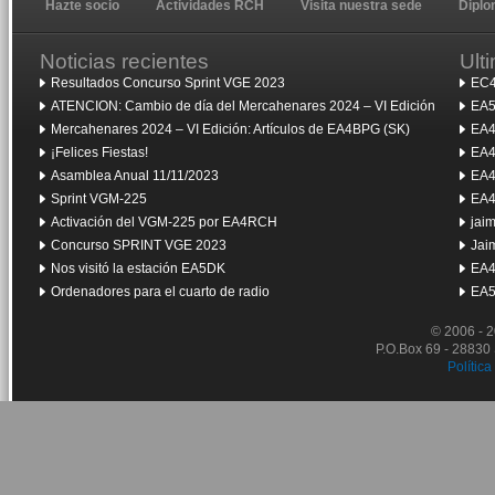
Hazte socio
Actividades RCH
Visita nuestra sede
Dipl
Noticias recientes
Ult
Resultados Concurso Sprint VGE 2023
EC4
ATENCION: Cambio de día del Mercahenares 2024 – VI Edición
EA5
Mercahenares 2024 – VI Edición: Artículos de EA4BPG (SK)
EA4
¡Felices Fiestas!
EA4
Asamblea Anual 11/11/2023
EA4
Sprint VGM-225
EA4
Activación del VGM-225 por EA4RCH
jai
Concurso SPRINT VGE 2023
Jai
Nos visitó la estación EA5DK
EA4
Ordenadores para el cuarto de radio
EA5
© 2006 - 
P.O.Box 69 - 28830
Política