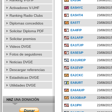
Ranking V-UHF
EA2GR
23/08/201
Activadores V-UHF
EA5HYC
23/08/201
Ranking Radio Clubs
EA5HT/4
23/08/201
EA5TT
23/08/201
Diplomas concedidos
EA4IF/P
23/08/201
Solicitar Diploma PDF
EA1AF/P
23/08/201
Solicitar premios
EA1ITJ/P
23/08/201
Videos DVGE
EA5ES/P
23/08/201
Fotos de seguidores
EA1URE/P
23/08/201
Noticias DVGE
EA1EV/P
23/08/201
Descargar referencias
EA2CKC
23/08/201
Estadisticas DVGE
EA8URT
23/08/201
Utilidades DVGE
EA6AIU/P
23/08/201
EA3GBA/P
22/08/201
HAZ
UNA DONACIÓN
EA1IPH
22/08/201