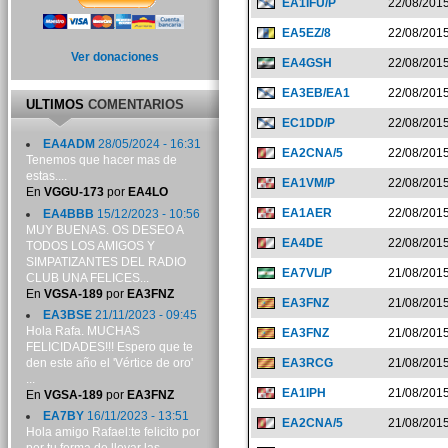
EA1IFU/P
22/08/201
EA5EZ/8
22/08/201
Ver donaciones
EA4GSH
22/08/201
EA3EB/EA1
22/08/201
ULTIMOS
COMENTARIOS
EC1DD/P
22/08/201
EA4ADM
28/05/2024 - 16:31
EA2CNA/5
22/08/201
Tenemos que hacer mas de
estas....
EA1VM/P
22/08/201
En
VGGU-173
por
EA4LO
EA1AER
22/08/201
EA4BBB
15/12/2023 - 10:56
MUY BUENAS. OS DESEO A
EA4DE
22/08/201
TODOS LOS AMIGOS Y
SIMPATIZANTES DEL RADIO
EA7VL/P
21/08/201
CLUB UNA FELICES...
En
VGSA-189
por
EA3FNZ
EA3FNZ
21/08/201
EA3BSE
21/11/2023 - 09:45
Hola Rafa. MUCHAS
EA3FNZ
21/08/201
FELICIDADES!!! Espero que te
den este año el 'Vértice de oro'
EA3RCG
21/08/201
...
EA1IPH
21/08/201
En
VGSA-189
por
EA3FNZ
EA7BY
16/11/2023 - 13:51
EA2CNA/5
21/08/201
Hola amigo Rafael:te felicito por