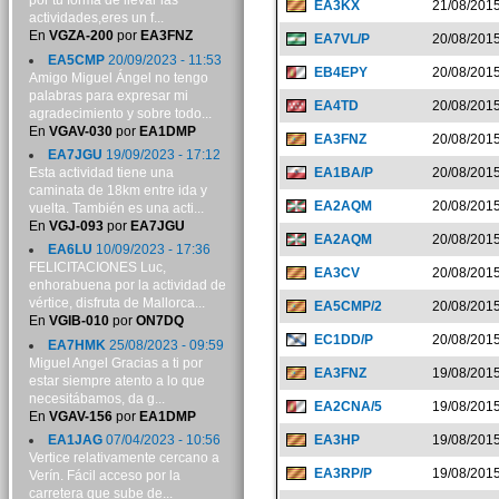
por tu forma de llevar las
EA3KX
21/08/201
actividades,eres un f...
En
VGZA-200
por
EA3FNZ
EA7VL/P
20/08/201
EA5CMP
20/09/2023 - 11:53
EB4EPY
20/08/201
Amigo Miguel Ángel no tengo
palabras para expresar mi
EA4TD
20/08/201
agradecimiento y sobre todo...
En
VGAV-030
por
EA1DMP
EA3FNZ
20/08/201
EA7JGU
19/09/2023 - 17:12
Esta actividad tiene una
EA1BA/P
20/08/201
caminata de 18km entre ida y
EA2AQM
20/08/201
vuelta. También es una acti...
En
VGJ-093
por
EA7JGU
EA2AQM
20/08/201
EA6LU
10/09/2023 - 17:36
FELICITACIONES Luc,
EA3CV
20/08/201
enhorabuena por la actividad de
vértice, disfruta de Mallorca...
EA5CMP/2
20/08/201
En
VGIB-010
por
ON7DQ
EC1DD/P
20/08/201
EA7HMK
25/08/2023 - 09:59
Miguel Angel Gracias a ti por
EA3FNZ
19/08/201
estar siempre atento a lo que
necesitábamos, da g...
EA2CNA/5
19/08/201
En
VGAV-156
por
EA1DMP
EA1JAG
07/04/2023 - 10:56
EA3HP
19/08/201
Vertice relativamente cercano a
EA3RP/P
19/08/201
Verín. Fácil acceso por la
carretera que sube de...