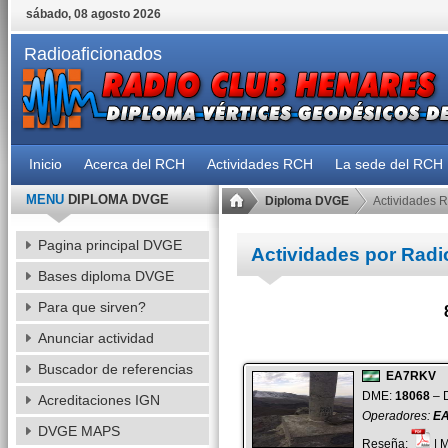
sábado, 08 agosto 2026
Radioaficionados
Inicio
Acerca del RCH
Actividades RCH
La sede del RCH
MENU
DIPLOMA DVGE
Diploma DVGE
Actividades 
Pagina principal DVGE
Actividades por Radi
Bases diploma DVGE
Para que sirven?
Anunciar actividad
Buscador de referencias
EA7RKV
DME:
18068
– D
Acreditaciones IGN
Operadores:
EA
DVGE MAPS
Reseña:
| 