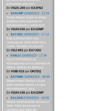
por tu forma de llevar las
actividades,eres un f...
En
VGZA-200
por
EA3FNZ
EA5CMP
20/09/2023 - 11:53
Amigo Miguel Ángel no tengo
palabras para expresar mi
agradecimiento y sobre todo...
En
VGAV-030
por
EA1DMP
EA7JGU
19/09/2023 - 17:12
Esta actividad tiene una
caminata de 18km entre ida y
vuelta. También es una acti...
En
VGJ-093
por
EA7JGU
EA6LU
10/09/2023 - 17:36
FELICITACIONES Luc,
enhorabuena por la actividad de
vértice, disfruta de Mallorca...
En
VGIB-010
por
ON7DQ
EA7HMK
25/08/2023 - 09:59
Miguel Angel Gracias a ti por
estar siempre atento a lo que
necesitábamos, da g...
En
VGAV-156
por
EA1DMP
EA1JAG
07/04/2023 - 10:56
Vertice relativamente cercano a
Verín. Fácil acceso por la
carretera que sube de...