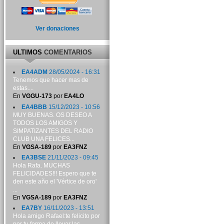
Ver donaciones
ULTIMOS
COMENTARIOS
EA4ADM
28/05/2024 - 16:31
Tenemos que hacer mas de
estas....
En
VGGU-173
por
EA4LO
EA4BBB
15/12/2023 - 10:56
MUY BUENAS. OS DESEO A
TODOS LOS AMIGOS Y
SIMPATIZANTES DEL RADIO
CLUB UNA FELICES...
En
VGSA-189
por
EA3FNZ
EA3BSE
21/11/2023 - 09:45
Hola Rafa. MUCHAS
FELICIDADES!!! Espero que te
den este año el 'Vértice de oro'
...
En
VGSA-189
por
EA3FNZ
EA7BY
16/11/2023 - 13:51
Hola amigo Rafael:te felicito por