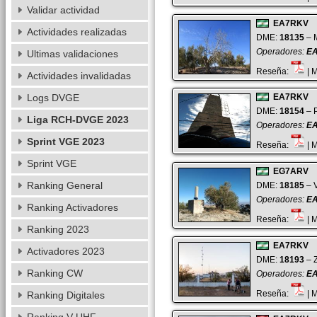
Validar actividad
EA7RKV
Actividades realizadas
DME:
18135
– M
Operadores:
EA
Ultimas validaciones
Reseña:
| 
Actividades invalidadas
Logs DVGE
EA7RKV
DME:
18154
– P
Liga RCH-DVGE 2023
Operadores:
EA
Sprint VGE 2023
Reseña:
| 
Sprint VGE
EG7ARV
Ranking General
DME:
18185
– V
Operadores:
EA
Ranking Activadores
Reseña:
| 
Ranking 2023
EA7RKV
Activadores 2023
DME:
18193
– Z
Ranking CW
Operadores:
EA
Reseña:
| 
Ranking Digitales