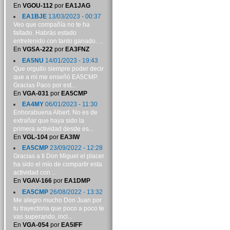
En
VGOU-112
por
EA1JAG
EA1BJE
13/03/2023 - 00:37
Veo que compañía no te ha
faltado. Habrás estado
entretenido con tanto ganado. ...
En
VGSA-222
por
EA3FNZ
EA5NU
14/01/2023 - 19:43
Que orgullo siempre poder decir
que a mí me enseñó EA5CMP.
Gracias Paco por est...
En
VGA-031
por
EA5CMP
EA4MY
06/01/2023 - 11:30
Enhorabuena Albert. No es de
extrañar que haya sido la
primera actividad desde es...
En
VGL-104
por
EA3IW
EA5CMP
23/09/2022 - 12:28
Gracias a ti Don Miguel el placer
ha sido el mío de compartir esta
actividad con ...
En
VGAV-166
por
EA1DMP
EA5CMP
26/08/2022 - 13:32
Me alegro mucho Don Juan por
tu trayectoria que poco a poco te
vas superando, incl...
En
VGA-054
por
EA5IFF