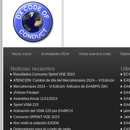
Hazte socio
Actividades RCH
Visita nuestra sede
Dipl
Noticias recientes
Ult
Resultados Concurso Sprint VGE 2023
EC4
ATENCION: Cambio de día del Mercahenares 2024 – VI Edición
EA5
Mercahenares 2024 – VI Edición: Artículos de EA4BPG (SK)
EA4
¡Felices Fiestas!
EA4
Asamblea Anual 11/11/2023
EA4
Sprint VGM-225
EA4
Activación del VGM-225 por EA4RCH
jai
Concurso SPRINT VGE 2023
Jai
Nos visitó la estación EA5DK
EA4
Ordenadores para el cuarto de radio
EA5