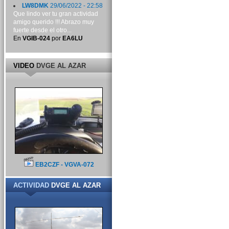
LW8DMK
29/06/2022 - 22:58
Que lindo ver tu gran actividad
amigo querido !!! Abrazo muy
fuerte desde el otro...
En
VGIB-024
por
EA6LU
VIDEO
DVGE AL AZAR
EB2CZF - VGVA-072
ACTIVIDAD
DVGE AL AZAR