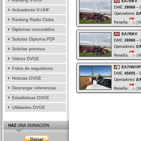
Ranking V-UHF
EA7RKV
DME:
28066
– G
Activadores V-UHF
Operadores:
E
Ranking Radio Clubs
Reseña:
| 
Diplomas concedidos
EA7RKV
Solicitar Diploma PDF
DME:
28066
– G
Operadores:
E
Solicitar premios
Reseña:
| 
Videos DVGE
EA7HNY/P
Fotos de seguidores
DME:
45055
– C
Noticias DVGE
Operadores:
E
Descargar referencias
Reseña:
| 
Estadisticas DVGE
Utilidades DVGE
HAZ
UNA DONACIÓN