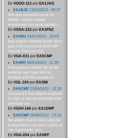
En
VGOU-112
por
EA1JAG
EA1BJE
13/03/2023 - 00:37
Veo que compañía no te ha
faltado. Habrás estado
entretenido con tanto ganado. ...
En
VGSA-222
por
EA3FNZ
EA5NU
14/01/2023 - 19:43
Que orgullo siempre poder decir
que a mí me enseñó EA5CMP.
Gracias Paco por est...
En
VGA-031
por
EA5CMP
EA4MY
06/01/2023 - 11:30
Enhorabuena Albert. No es de
extrañar que haya sido la
primera actividad desde es...
En
VGL-104
por
EA3IW
EA5CMP
23/09/2022 - 12:28
Gracias a ti Don Miguel el placer
ha sido el mío de compartir esta
actividad con ...
En
VGAV-166
por
EA1DMP
EA5CMP
26/08/2022 - 13:32
Me alegro mucho Don Juan por
tu trayectoria que poco a poco te
vas superando, incl...
En
VGA-054
por
EA5IFF