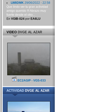
LW8DMK
29/06/2022 - 22:58
Que lindo ver tu gran actividad
amigo querido !!! Abrazo muy
fuerte desde el otro...
En
VGIB-024
por
EA6LU
VIDEO
DVGE AL AZAR
EC2AG/P - VGS-033
ACTIVIDAD
DVGE AL AZAR