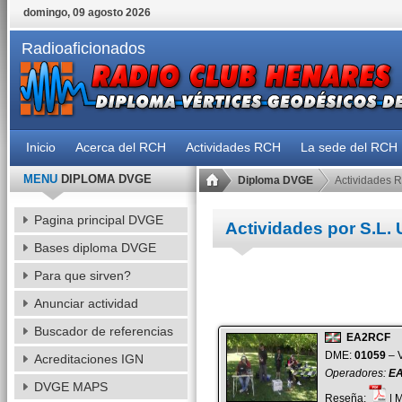
domingo, 09 agosto 2026
Radioaficionados
Inicio
Acerca del RCH
Actividades RCH
La sede del RCH
MENU
DIPLOMA DVGE
Diploma DVGE
Actividades 
Pagina principal DVGE
Actividades por S.L.
Bases diploma DVGE
Para que sirven?
Anunciar actividad
Buscador de referencias
EA2RCF
DME:
01059
– V
Acreditaciones IGN
Operadores:
EA
DVGE MAPS
Reseña:
| 