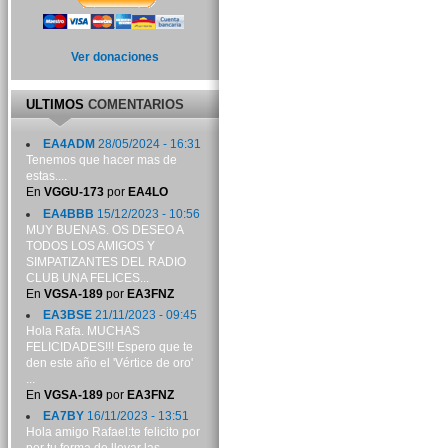
Ver donaciones
ULTIMOS
COMENTARIOS
EA4ADM
28/05/2024 - 16:31
Tenemos que hacer mas de
estas....
En
VGGU-173
por
EA4LO
EA4BBB
15/12/2023 - 10:56
MUY BUENAS. OS DESEO A
TODOS LOS AMIGOS Y
SIMPATIZANTES DEL RADIO
CLUB UNA FELICES...
En
VGSA-189
por
EA3FNZ
EA3BSE
21/11/2023 - 09:45
Hola Rafa. MUCHAS
FELICIDADES!!! Espero que te
den este año el 'Vértice de oro'
...
En
VGSA-189
por
EA3FNZ
EA7BY
16/11/2023 - 13:51
Hola amigo Rafael:te felicito por