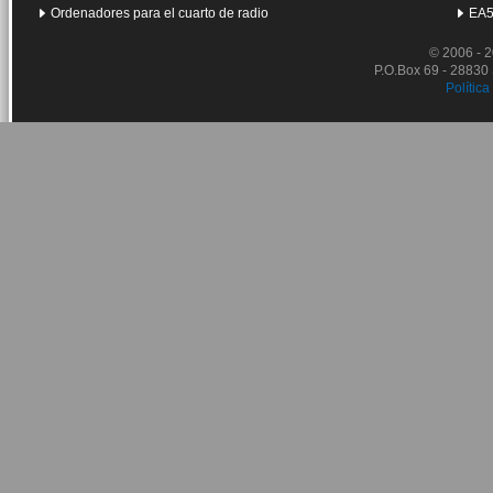
Ordenadores para el cuarto de radio
EA5
© 2006 - 
P.O.Box 69 - 28830
Política