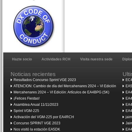
Hazte socio
Actividades RCH
Visita nuestra sede
Dipl
Noticias recientes
Ult
Resultados Concurso Sprint VGE 2023
EC4
ATENCION: Cambio de día del Mercahenares 2024 – VI Edición
EA5
Mercahenares 2024 – VI Edición: Artículos de EA4BPG (SK)
EA4
¡Felices Fiestas!
EA4
Asamblea Anual 11/11/2023
EA4
Sprint VGM-225
EA4
Activación del VGM-225 por EA4RCH
jai
Concurso SPRINT VGE 2023
Jai
Nos visitó la estación EA5DK
EA4