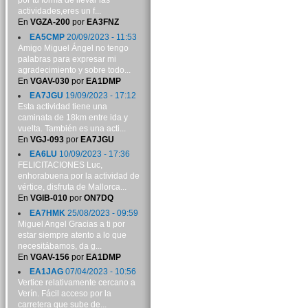
por tu forma de llevar las
actividades,eres un f...
En
VGZA-200
por
EA3FNZ
EA5CMP
20/09/2023 - 11:53
Amigo Miguel Ángel no tengo
palabras para expresar mi
agradecimiento y sobre todo...
En
VGAV-030
por
EA1DMP
EA7JGU
19/09/2023 - 17:12
Esta actividad tiene una
caminata de 18km entre ida y
vuelta. También es una acti...
En
VGJ-093
por
EA7JGU
EA6LU
10/09/2023 - 17:36
FELICITACIONES Luc,
enhorabuena por la actividad de
vértice, disfruta de Mallorca...
En
VGIB-010
por
ON7DQ
EA7HMK
25/08/2023 - 09:59
Miguel Angel Gracias a ti por
estar siempre atento a lo que
necesitábamos, da g...
En
VGAV-156
por
EA1DMP
EA1JAG
07/04/2023 - 10:56
Vertice relativamente cercano a
Verín. Fácil acceso por la
carretera que sube de...