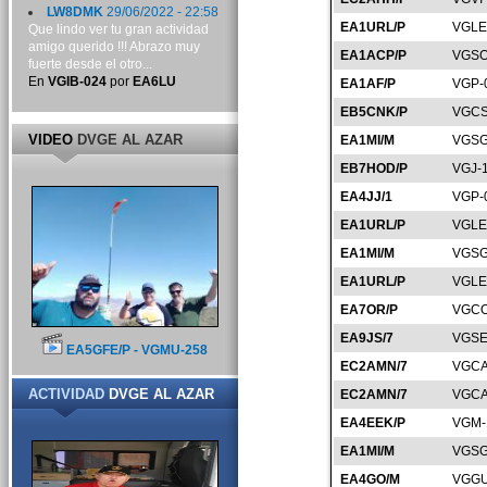
LW8DMK
29/06/2022 - 22:58
EA1URL/P
VGLE
Que lindo ver tu gran actividad
amigo querido !!! Abrazo muy
EA1ACP/P
VGSO
fuerte desde el otro...
En
VGIB-024
por
EA6LU
EA1AF/P
VGP-
EB5CNK/P
VGCS
VIDEO
DVGE AL AZAR
EA1MI/M
VGSG
EB7HOD/P
VGJ-
EA4JJ/1
VGP-
EA1URL/P
VGLE
EA1MI/M
VGSG
EA1URL/P
VGLE
EA7OR/P
VGCO
EA9JS/7
VGSE
EA5GFE/P - VGMU-258
EC2AMN/7
VGCA
ACTIVIDAD
DVGE AL AZAR
EC2AMN/7
VGCA
EA4EEK/P
VGM-
EA1MI/M
VGSG
EA4GO/M
VGGU