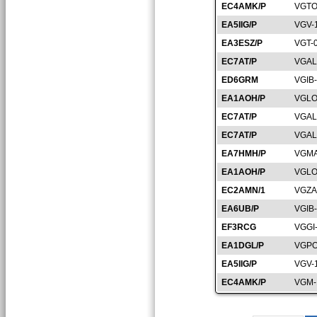
EC4AMK/P
VGTO
EA5IIG/P
VGV-
EA3ESZ/P
VGT-
EC7AT/P
VGAL
ED6GRM
VGIB
EA1AOH/P
VGLO
EC7AT/P
VGAL
EC7AT/P
VGAL
EA7HMH/P
VGMA
EA1AOH/P
VGLO
EC2AMN/1
VGZA
EA6UB/P
VGIB
EF3RCG
VGGI
EA1DGL/P
VGPO
EA5IIG/P
VGV-
EC4AMK/P
VGM-