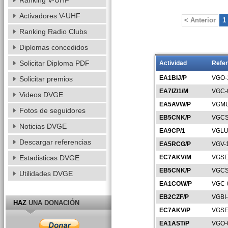
Ranking V-UHF
Activadores V-UHF
< Anterior
1
Ranking Radio Clubs
Diplomas concedidos
Solicitar Diploma PDF
Actividad
Refer
EA1BIJ/P
VGO-
Solicitar premios
EA7IZ/1/M
VGC-
Videos DVGE
EA5AVW/P
VGMU
Fotos de seguidores
EB5CNK/P
VGCS
Noticias DVGE
EA9CP/1
VGLU
Descargar referencias
EA5RCG/P
VGV-
Estadisticas DVGE
EC7AKV/M
VGSE
EB5CNK/P
VGCS
Utilidades DVGE
EA1COW/P
VGC-
EB2CZF/P
VGBI
HAZ
UNA DONACIÓN
EC7AKV/P
VGSE
EA1AST/P
VGO-