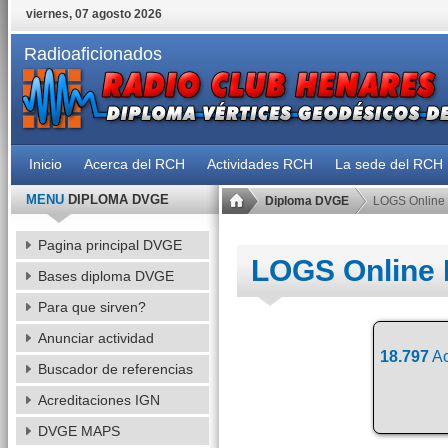
viernes, 07 agosto 2026
Radioaficionados
Inicio
Acerca del RCH
Actividades RCH
La sede del RCH
MENU
DIPLOMA DVGE
Diploma DVGE
LOGS Online
Pagina principal DVGE
LOGS Online
Bases diploma DVGE
Para que sirven?
Anunciar actividad
18.797
Ac
Buscador de referencias
Acreditaciones IGN
DVGE MAPS