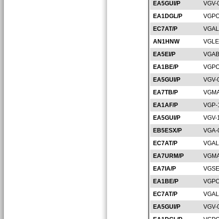
EA5GUI/P
VGV-
EA1DGL/P
VGPO
EC7AT/P
VGAL
AN1HNW
VGLE
EA5EI/P
VGAB
EA1BE/P
VGPO
EA5GUI/P
VGV-
EA7TB/P
VGMA
EA1AF/P
VGP-
EA5GUI/P
VGV-
EB5ESX/P
VGA-
EC7AT/P
VGAL
EA7URM/P
VGMA
EA7IA/P
VGSE
EA1BE/P
VGPO
EC7AT/P
VGAL
EA5GUI/P
VGV-