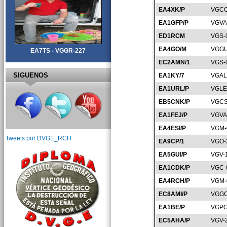
EA4XK/P
VGCC
EA1GFP/P
VGVA
ED1RCM
VGS-
EA4GO/M
VGGU
EA7TS - VGGR-227
EC2AMN/1
VGS-
SIGUENOS
EA1KY/7
VGAL
EA1URL/P
VGLE
EB5CNK/P
VGCS
EA1FEJ/P
VGVA
EA4ESI/P
VGM-
Tweets por DVGE_RCH
EA9CP/1
VGO-
EA5GUI/P
VGV-
EA1CDK/P
VGC-
EA4RCH/P
VGM-
EC8AMI/P
VGGC
EA1BE/P
VGPO
EC5AHA/P
VGV-