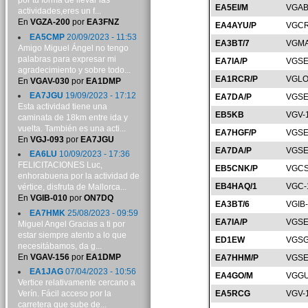
por tu forma de llevar las
EA5EI/M
VGAB
actividades,eres un f...
En
VGZA-200
por
EA3FNZ
EA4AYU/P
VGCR
EA5CMP
20/09/2023 - 11:53
EA3BT/7
VGMA
Amigo Miguel Ángel no tengo
palabras para expresar mi
EA7IA/P
VGSE
agradecimiento y sobre todo...
EA1RCR/P
VGLO
En
VGAV-030
por
EA1DMP
EA7JGU
19/09/2023 - 17:12
EA7DA/P
VGSE
Esta actividad tiene una
EB5KB
VGV-
caminata de 18km entre ida y
vuelta. También es una acti...
EA7HGF/P
VGSE
En
VGJ-093
por
EA7JGU
EA7DA/P
VGSE
EA6LU
10/09/2023 - 17:36
FELICITACIONES Luc,
EB5CNK/P
VGCS
enhorabuena por la actividad de
EB4HAQ/1
VGC-
vértice, disfruta de Mallorca...
En
VGIB-010
por
ON7DQ
EA3BT/6
VGIB
EA7HMK
25/08/2023 - 09:59
EA7IA/P
VGSE
Miguel Angel Gracias a ti por
estar siempre atento a lo que
ED1EW
VGSG
necesitábamos, da g...
En
VGAV-156
por
EA1DMP
EA7HHM/P
VGSE
EA1JAG
07/04/2023 - 10:56
EA4GO/M
VGGU
Vertice relativamente cercano a
Verín. Fácil acceso por la
EA5RCG
VGV-
carretera que sube de...