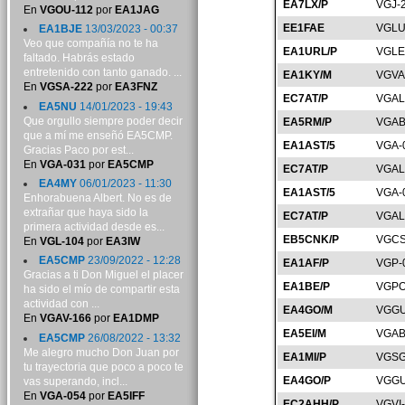
EA7LX/P
VGJ-
En
VGOU-112
por
EA1JAG
EE1FAE
VGLU
EA1BJE
13/03/2023 - 00:37
Veo que compañía no te ha
EA1URL/P
VGLE
faltado. Habrás estado
entretenido con tanto ganado. ...
EA1KY/M
VGVA
En
VGSA-222
por
EA3FNZ
EC7AT/P
VGAL
EA5NU
14/01/2023 - 19:43
Que orgullo siempre poder decir
EA5RM/P
VGAB
que a mí me enseñó EA5CMP.
EA1AST/5
VGA-
Gracias Paco por est...
En
VGA-031
por
EA5CMP
EC7AT/P
VGAL
EA4MY
06/01/2023 - 11:30
EA1AST/5
VGA-
Enhorabuena Albert. No es de
extrañar que haya sido la
EC7AT/P
VGAL
primera actividad desde es...
EB5CNK/P
VGCS
En
VGL-104
por
EA3IW
EA5CMP
23/09/2022 - 12:28
EA1AF/P
VGP-
Gracias a ti Don Miguel el placer
EA1BE/P
VGPO
ha sido el mío de compartir esta
actividad con ...
EA4GO/M
VGGU
En
VGAV-166
por
EA1DMP
EA5EI/M
VGAB
EA5CMP
26/08/2022 - 13:32
Me alegro mucho Don Juan por
EA1MI/P
VGSG
tu trayectoria que poco a poco te
EA4GO/P
VGGU
vas superando, incl...
En
VGA-054
por
EA5IFF
EC2AHH/P
VGVI