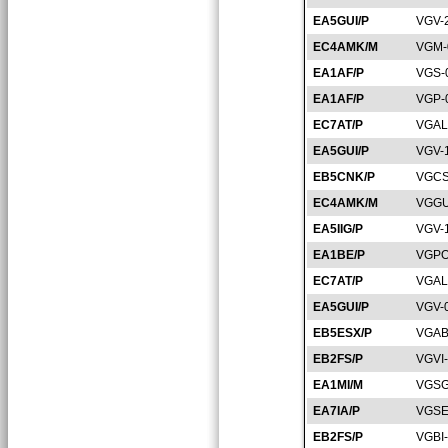
EA5GUI/P
VGV-
EC4AMK/M
VGM-
EA1AF/P
VGS-
EA1AF/P
VGP-
EC7AT/P
VGAL
EA5GUI/P
VGV-
EB5CNK/P
VGCS
EC4AMK/M
VGGU
EA5IIG/P
VGV-
EA1BE/P
VGPO
EC7AT/P
VGAL
EA5GUI/P
VGV-
EB5ESX/P
VGAB
EB2FS/P
VGVI
EA1MI/M
VGSG
EA7IA/P
VGSE
EB2FS/P
VGBI