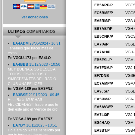
EB5ARP/P
VGCS
EC5BME/P
VGCS
Ver donaciones
EA5RM/P
VGA-
EB7AEY/P
VGH-
ULTIMOS
COMENTARIOS
EB5CNK/P
VGCS
EA4ADM
28/05/2024 - 16:31
EA7IA/P
VGSE
Tenemos que hacer mas de
EA7AH/P
VGH-
estas....
En
VGGU-173
por
EA4LO
EB5ESL/P
VGMU
EA4BBB
15/12/2023 - 10:56
EA7FDM/P
VGJ-
MUY BUENAS. OS DESEO A
TODOS LOS AMIGOS Y
EF7DNB
VGSE
SIMPATIZANTES DEL RADIO
EC7AMP/P
VGMA
CLUB UNA FELICES...
En
VGSA-189
por
EA3FNZ
EA9JS/7
VGSE
EA3BSE
21/11/2023 - 09:45
EA5RM/P
VGA-
Hola Rafa. MUCHAS
FELICIDADES!!! Espero que te
EA5AVW/P
VGMU
den este año el 'Vértice de oro'
...
EA7LX/P
VGJ-
En
VGSA-189
por
EA3FNZ
EG4HAQ
VGM-
EA7BY
16/11/2023 - 13:51
Hola amigo Rafael:te felicito por
EA3BT/P
VGB-