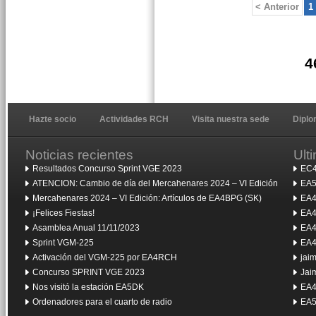
< Anterior
1
4
Hazte socio
Actividades RCH
Visita nuestra sede
Dipl
Noticias recientes
Ult
Resultados Concurso Sprint VGE 2023
EC4
ATENCION: Cambio de día del Mercahenares 2024 – VI Edición
EA5
Mercahenares 2024 – VI Edición: Artículos de EA4BPG (SK)
EA4
¡Felices Fiestas!
EA4
Asamblea Anual 11/11/2023
EA4
Sprint VGM-225
EA4
Activación del VGM-225 por EA4RCH
jai
Concurso SPRINT VGE 2023
Jai
Nos visitó la estación EA5DK
EA4
Ordenadores para el cuarto de radio
EA5