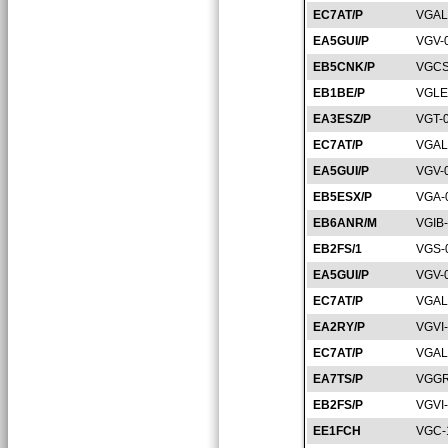
EC7AT/P
VGAL
EA5GUI/P
VGV-
EB5CNK/P
VGCS
EB1BE/P
VGLE
EA3ESZ/P
VGT-
EC7AT/P
VGAL
EA5GUI/P
VGV-
EB5ESX/P
VGA-
EB6ANR/M
VGIB
EB2FS/1
VGS-
EA5GUI/P
VGV-
EC7AT/P
VGAL
EA2RY/P
VGVI
EC7AT/P
VGAL
EA7TS/P
VGGR
EB2FS/P
VGVI
EE1FCH
VGC-