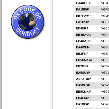
EA4RCH/P
VGM-
EA1BE/P
VGPO
EB7FLW/P
VGMA
EA1OS/P
VGC-
ED4URA
VGCC
EB4HAQ/1
VGC-
EB4HAQ/1
VGC-
EA4WT/M
VGGU
EB2FS/P
VGBI
EB5CNK/M
VGCS
EB2FS/P
VGBI
EA5GUI/P
VGV-
AN2ATU/P
VGHU
EA5GUI/P
VGV-
EB5CNK/P
VGCS
EB4EXX/P
VGCC
EA1BE/P
VGPO