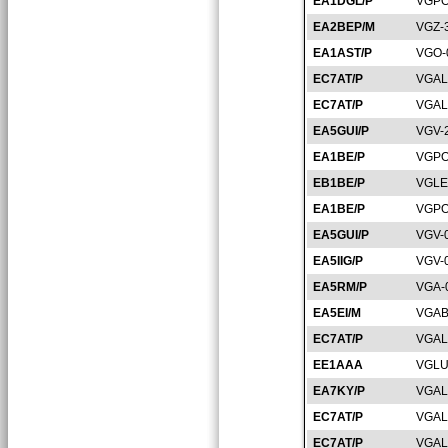
EA1DGL/P
VGPO
EA2BEP/M
VGZ-
EA1AST/P
VGO-
EC7AT/P
VGAL
EC7AT/P
VGAL
EA5GUI/P
VGV-
EA1BE/P
VGPO
EB1BE/P
VGLE
EA1BE/P
VGPO
EA5GUI/P
VGV-
EA5IIG/P
VGV-
EA5RM/P
VGA-
EA5EI/M
VGAB
EC7AT/P
VGAL
EE1AAA
VGLU
EA7KY/P
VGAL
EC7AT/P
VGAL
EC7AT/P
VGAL