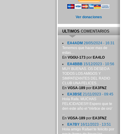
Ver donaciones
ULTIMOS
COMENTARIOS
EA4ADM
28/05/2024 - 16:31
Tenemos que hacer mas de
estas....
En
VGGU-173
por
EA4LO
EA4BBB
15/12/2023 - 10:56
MUY BUENAS. OS DESEO A
TODOS LOS AMIGOS Y
SIMPATIZANTES DEL RADIO
CLUB UNA FELICES...
En
VGSA-189
por
EA3FNZ
EA3BSE
21/11/2023 - 09:45
Hola Rafa. MUCHAS
FELICIDADES!!! Espero que te
den este año el 'Vértice de oro'
...
En
VGSA-189
por
EA3FNZ
EA7BY
16/11/2023 - 13:51
Hola amigo Rafael:te felicito por