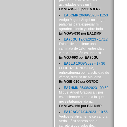
por tu forma de llevar las
actividades,eres un f...
En
VGZA-200
por
EA3FNZ
EA5CMP
20/09/2023 - 11:53
Amigo Miguel Ángel no tengo
palabras para expresar mi
agradecimiento y sobre todo...
En
VGAV-030
por
EA1DMP
EA7JGU
19/09/2023 - 17:12
Esta actividad tiene una
caminata de 18km entre ida y
vuelta. También es una acti...
En
VGJ-093
por
EA7JGU
EA6LU
10/09/2023 - 17:36
FELICITACIONES Luc,
enhorabuena por la actividad de
vértice, disfruta de Mallorca...
En
VGIB-010
por
ON7DQ
EA7HMK
25/08/2023 - 09:59
Miguel Angel Gracias a ti por
estar siempre atento a lo que
necesitábamos, da g...
En
VGAV-156
por
EA1DMP
EA1JAG
07/04/2023 - 10:56
Vertice relativamente cercano a
Verín. Fácil acceso por la
carretera que sube de...