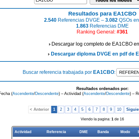
Resultados para EA1CBO
2.540
Referencias DVGE –
3.082
QSOs enc
1.863
Referencias DME
Ranking General:
#361
Descargar log completo de EA1CBO e
Descargar diploma DVGE en pdf de
Buscar referencia trabajada por
EA1CBO
:
Resultados ordenados por:
Fecha (
Ascendente
/
Descendente
) – Actividad (
Ascendente
/
Descendente
) – R
< Anterior
1
2
3
4
5
6
7
8
9
10
Siguie
Viendo la pagina:
1
de 16
Actividad
Referencia
DME
Banda
Modo