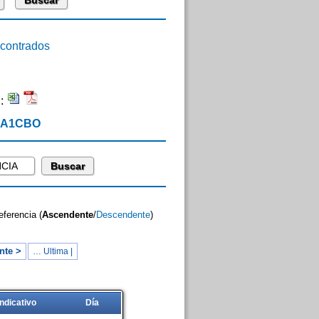
ontrados
n:
 EA1CBO
eferencia (
Ascendente
/
Descendente
)
nte >
… Ultima |
Indicativo
Día