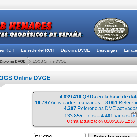
des RCH
La sede del RCH
Diploma DVGE
Descargas
Enlac
Diploma DVGE
LOGS Online DVGE
OGS Online DVGE
4.839.410 QSOs en la base de da
18.797
Actividades realizadas –
8.061
Referenc
4.207
Referencias DME activada
133.855
Fotos –
4.481
Videos
Última actualización 08/08/2026 12:38