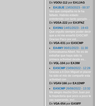
En
VGOU-112
por
EA1JAG
EA1BJE
13/03/2023 - 00:37
Veo que compañía no te ha
faltado. Habrás estado
entretenido con tanto ganado. ...
En
VGSA-222
por
EA3FNZ
EA5NU
14/01/2023 - 19:43
Que orgullo siempre poder decir
que a mí me enseñó EA5CMP.
Gracias Paco por est...
En
VGA-031
por
EA5CMP
EA4MY
06/01/2023 - 11:30
Enhorabuena Albert. No es de
extrañar que haya sido la
primera actividad desde es...
En
VGL-104
por
EA3IW
EA5CMP
23/09/2022 - 12:28
Gracias a ti Don Miguel el placer
ha sido el mío de compartir esta
actividad con ...
En
VGAV-166
por
EA1DMP
EA5CMP
26/08/2022 - 13:32
Me alegro mucho Don Juan por
tu trayectoria que poco a poco te
vas superando, incl...
En
VGA-054
por
EA5IFF