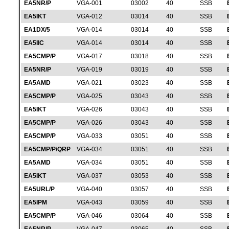
EA5NR/P
VGA-001
03002
40
SSB
EA5IKT
VGA-012
03014
40
SSB
EA1DX/5
VGA-014
03014
40
SSB
EA5IIC
VGA-014
03014
40
SSB
EA5CMP/P
VGA-017
03018
40
SSB
EA5NR/P
VGA-019
03019
40
SSB
EA5AMD
VGA-021
03023
40
SSB
EA5CMP/P
VGA-025
03043
40
SSB
EA5IKT
VGA-026
03043
40
SSB
EA5CMP/P
VGA-026
03043
40
SSB
EA5CMP/P
VGA-033
03051
40
SSB
EA5CMP/P/QRP
VGA-034
03051
40
SSB
EA5AMD
VGA-034
03051
40
SSB
EA5IKT
VGA-037
03053
40
SSB
EA5URL/P
VGA-040
03057
40
SSB
EA5IPM
VGA-043
03059
40
SSB
EA5CMP/P
VGA-046
03064
40
SSB