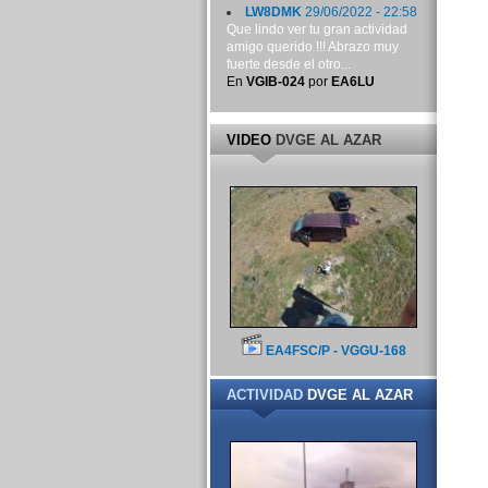
LW8DMK
29/06/2022 - 22:58
Que lindo ver tu gran actividad
amigo querido !!! Abrazo muy
fuerte desde el otro...
En
VGIB-024
por
EA6LU
VIDEO
DVGE AL AZAR
EA4FSC/P - VGGU-168
ACTIVIDAD
DVGE AL AZAR