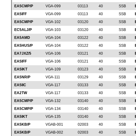
EA5CMP/P
VGA-099
03113
40
SSB
EA5IFF
VGA-099
03113
40
SSB
EA5CMP/P
VGA-102
03120
40
SSB
EC5ALJ/P
VGA-103
03120
40
SSB
EA5AMD
VGA-104
03122
40
SSB
EA5HUS/P
VGA-104
03122
40
SSB
EA7JXZ/5
VGA-106
03121
40
SSB
EA5IFF
VGA-106
03121
40
SSB
EA5IKT
VGA-109
03123
40
SSB
EA5NR/P
VGA-111
03129
40
SSB
EA5IIC
VGA-117
03133
40
SSB
EA2TW
VGA-117
03133
40
SSB
EA5CMP/P
VGA-132
03140
40
SSB
EA5CMP/P
VGA-134
03140
40
SSB
EA5IKT
VGA-135
03140
40
SSB
EA5KB/P
VGAB-001
02003
40
SSB
EA5KB/P
VGAB-002
02003
40
SSB