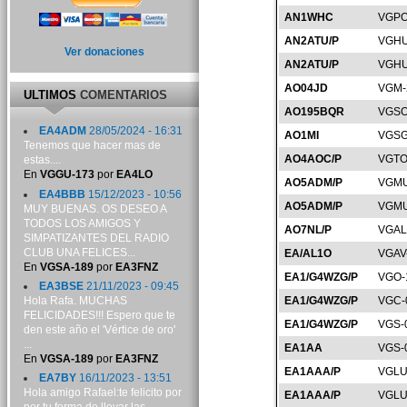
AN1WHC
VGPO
AN2ATU/P
VGHU
Ver donaciones
AN2ATU/P
VGHU
AO04JD
VGM-
ULTIMOS
COMENTARIOS
AO195BQR
VGSO
EA4ADM
28/05/2024 - 16:31
AO1MI
VGSG
Tenemos que hacer mas de
AO4AOC/P
VGTO
estas....
En
VGGU-173
por
EA4LO
AO5ADM/P
VGMU
EA4BBB
15/12/2023 - 10:56
AO5ADM/P
VGMU
MUY BUENAS. OS DESEO A
TODOS LOS AMIGOS Y
AO7NL/P
VGAL
SIMPATIZANTES DEL RADIO
CLUB UNA FELICES...
EA/AL1O
VGAV
En
VGSA-189
por
EA3FNZ
EA1/G4WZG/P
VGO-
EA3BSE
21/11/2023 - 09:45
Hola Rafa. MUCHAS
EA1/G4WZG/P
VGC-
FELICIDADES!!! Espero que te
EA1/G4WZG/P
VGS-
den este año el 'Vértice de oro'
...
EA1AA
VGS-
En
VGSA-189
por
EA3FNZ
EA1AAA/P
VGLU
EA7BY
16/11/2023 - 13:51
Hola amigo Rafael:te felicito por
EA1AAA/P
VGLU