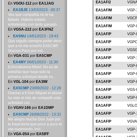
EA1AF/2
VGNA
En
VGOU-112
por
EA1JAG
EA1BJE
13/03/2023 - 00:37
EA1AF/M
VGP-
Veo que compañía no te ha
EA1AF/M
VGCR
faltado. Habrás estado
entretenido con tanto ganado. ...
EA1AF/M
VGP-
En
VGSA-222
por
EA3FNZ
EA1AF/P
VGP-
EA5NU
14/01/2023 - 19:43
Que orgullo siempre poder decir
EA1AF/P
VGPO
que a mí me enseñó EA5CMP.
EA1AF/P
VGSG
Gracias Paco por est...
En
VGA-031
por
EA5CMP
EA1AF/P
VGP-
EA4MY
06/01/2023 - 11:30
EA1AF/P
VGP-
Enhorabuena Albert. No es de
extrañar que haya sido la
EA1AF/P
VGP-
primera actividad desde es...
En
VGL-104
por
EA3IW
EA1AF/P
VGP-
EA5CMP
23/09/2022 - 12:28
EA1AF/P
VGS-
Gracias a ti Don Miguel el placer
EA1AF/P
VGP-
ha sido el mío de compartir esta
actividad con ...
EA1AF/P
VGLO
En
VGAV-166
por
EA1DMP
EA1AF/P
VGP-
EA5CMP
26/08/2022 - 13:32
Me alegro mucho Don Juan por
EA1AF/P
VGVA
tu trayectoria que poco a poco te
vas superando, incl...
EA1AF/P
VGP-
En
VGA-054
por
EA5IFF