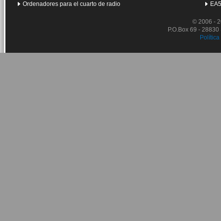
Ordenadores para el cuarto de radio
EA5
© 2006 - 
P.O.Box 69 - 28830
Política