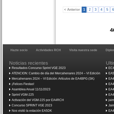
< Anterior
1
2
3
4
5
6
4
Hazte socio
Actividades RCH
Visita nuestra sede
Dipl
Noticias recientes
Ult
Resultados Concurso Sprint VGE 2023
EC4
ATENCION: Cambio de día del Mercahenares 2024 – VI Edición
EA5
Mercahenares 2024 – VI Edición: Artículos de EA4BPG (SK)
EA4
¡Felices Fiestas!
EA4
Asamblea Anual 11/11/2023
EA4
Sprint VGM-225
EA4
Activación del VGM-225 por EA4RCH
jai
Concurso SPRINT VGE 2023
Jai
Nos visitó la estación EA5DK
EA4