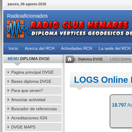
jueves, 06 agosto 2026
Radioaficionados
Inicio
Acerca del RCH
Actividades RCH
La sede del RCH
MENU
DIPLOMA DVGE
Diploma DVGE
LOGS Online
Pagina principal DVGE
LOGS Online
Bases diploma DVGE
Para que sirven?
Anunciar actividad
18.797
Ac
Buscador de referencias
Acreditaciones IGN
DVGE MAPS