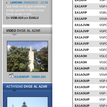
EA1AF/P
VGP-
LW8DMK
29/06/2022 - 22:58
Que lindo ver tu gran actividad
EA1AF/P
VGP-
amigo querido !!! Abrazo muy
EA1AF/P
VGBU
fuerte desde el otro...
En
VGIB-024
por
EA6LU
EA1AF/P
VGVA
EA1AJV/M
VGPO
VIDEO
DVGE AL AZAR
EA1AJV/P
VGPO
EA1AJV/P
VGPO
EA1AJV/P
VGPO
EA1AJV/P
VGPO
EA1AOH
VGLO
EA1AOH
VGSO
EA1AOH/P
VGLO
EA1AOU/P
VGVA
EA2EMO/P - VGHU-201
EA1AOU/P
VGP-
ACTIVIDAD
DVGE AL AZAR
EA1AOU/P
VGP-
EA1AOU/P
VGP-
EA1AOU/P
VGP-
EA1AOU/P
VGP-