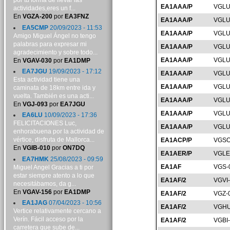
por tu forma de llevar las
EA1AAA/P
VGLU
actividades,eres un f...
En
VGZA-200
por
EA3FNZ
EA1AAA/P
VGLU
EA5CMP
20/09/2023 - 11:53
EA1AAA/P
VGLU
Amigo Miguel Ángel no tengo
palabras para expresar mi
EA1AAA/P
VGLU
agradecimiento y sobre todo...
EA1AAA/P
VGLU
En
VGAV-030
por
EA1DMP
EA7JGU
19/09/2023 - 17:12
EA1AAA/P
VGLU
Esta actividad tiene una
EA1AAA/P
VGLU
caminata de 18km entre ida y
vuelta. También es una acti...
EA1AAA/P
VGLU
En
VGJ-093
por
EA7JGU
EA1AAA/P
VGLU
EA6LU
10/09/2023 - 17:36
FELICITACIONES Luc,
EA1AAA/P
VGLU
enhorabuena por la actividad de
vértice, disfruta de Mallorca...
EA1ACP/P
VGSO
En
VGIB-010
por
ON7DQ
EA1AER/P
VGLE
EA7HMK
25/08/2023 - 09:59
EA1AF
VGS-
Miguel Angel Gracias a ti por
estar siempre atento a lo que
EA1AF/2
VGVI
necesitábamos, da g...
En
VGAV-156
por
EA1DMP
EA1AF/2
VGZ-
EA1JAG
07/04/2023 - 10:56
EA1AF/2
VGHU
Vertice relativamente cercano a
Verín. Fácil acceso por la
EA1AF/2
VGBI
carretera que sube de...