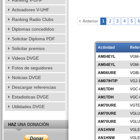
Ranking V-UHF
Activadores V-UHF
Ranking Radio Clubs
< Anterior
1
2
3
4
5
6
Diplomas concedidos
Solicitar Diploma PDF
Actividad
Refer
Solicitar premios
AM04EYL
VGM-
Videos DVGE
AM04EYL
VGM-
Fotos de seguidores
AM06URE
VGIB
Noticias DVGE
AM07IHT/P
VGJ-
Descargar referencias
AM1TDH
VGC-
Estadisticas DVGE
AM1TDH
VGC-
AM70URE
VGTE
Utilidades DVGE
AM70URE
VGLU
AM70URE
VGLU
HAZ
UNA DONACIÓN
AN1HNW
VGLE
AN1HNW
VGLE