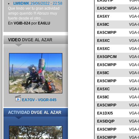
EA5DY/P
VGA-
LW8DMK
29/06/2022 - 22:58
Que lindo ver tu gran actividad
EA5CMP/P
VGA-
amigo querido !!! Abrazo muy
EA5XY
VGA-
fuerte desde el otro...
En
VGIB-024
por
EA6LU
EA5IIC
VGA-
EA5CMP/P
VGA-
VIDEO
DVGE AL AZAR
EA5XC
VGA-
EA5XC
VGA-
EA5GPC/M
VGA-
EA5CMP/P
VGA-
EA5IIC
VGA-
EA5CMP/P
VGA-
EA5XC
VGA-
EA5IIC
VGA-
EA7GV - VGGR-045
EA5CMP/P
VGA-
ACTIVIDAD
DVGE AL AZAR
EA1DX/5
VGA-
EA5IDQ/P
VGA-
EA5CMP/P
VGA-
EA5CMP/P
VGA-