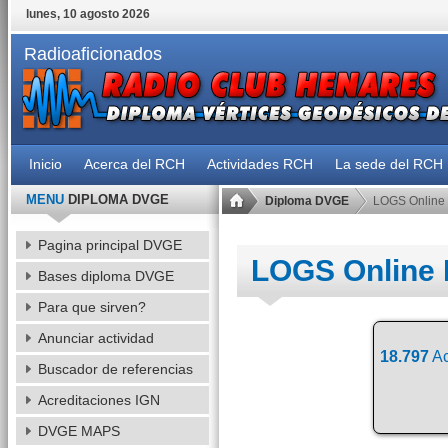
lunes, 10 agosto 2026
Radioaficionados
Inicio
Acerca del RCH
Actividades RCH
La sede del RCH
MENU
DIPLOMA DVGE
Diploma DVGE
LOGS Online
Pagina principal DVGE
LOGS Online
Bases diploma DVGE
Para que sirven?
Anunciar actividad
18.797
Ac
Buscador de referencias
Acreditaciones IGN
DVGE MAPS