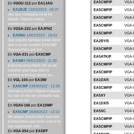
EA5CMP/P
VGA-
En
VGOU-112
por
EA1JAG
EA1BJE
13/03/2023 - 00:37
EA5CMP/P
VGA-
Veo que compañía no te ha
EA5CMP/P
VGA-
faltado. Habrás estado
entretenido con tanto ganado. ...
EA5CMP/P
VGA-
En
VGSA-222
por
EA3FNZ
EA5CMP/P
VGA-
EA5NU
14/01/2023 - 19:43
Que orgullo siempre poder decir
EA2RY/5
VGA-
que a mí me enseñó EA5CMP.
EA5CMP/P
VGA-
Gracias Paco por est...
En
VGA-031
por
EA5CMP
EA5ATK/P
VGA-
EA4MY
06/01/2023 - 11:30
EA5CMP/P
VGA-
Enhorabuena Albert. No es de
extrañar que haya sido la
EA5CMP/P
VGA-
primera actividad desde es...
En
VGL-104
por
EA3IW
EA1DX/5
VGA-
EA5CMP
23/09/2022 - 12:28
EA5CMP/P
VGA-
Gracias a ti Don Miguel el placer
EA5XY
VGA-
ha sido el mío de compartir esta
actividad con ...
EA1DX/5
VGA-
En
VGAV-166
por
EA1DMP
EA5XC
VGA-
EA5CMP
26/08/2022 - 13:32
Me alegro mucho Don Juan por
EA5CMP/P
VGA-
tu trayectoria que poco a poco te
vas superando, incl...
EA5CMP/P
VGA-
En
VGA-054
por
EA5IFF