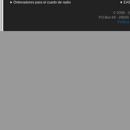
Ordenadores para el cuarto de radio
EA5
© 2006 - 
P.O.Box 69 - 28830
Política