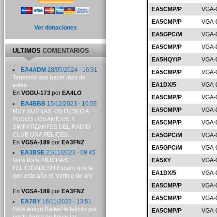
EA5CMP/P
VGA-
EA5CMP/P
VGA-
Ver donaciones
EA5GPC/M
VGA-
EA5CMP/P
VGA-
ULTIMOS
COMENTARIOS
EA5HQY/P
VGA-
EA4ADM
28/05/2024 - 16:31
EA5CMP/P
VGA-
Tenemos que hacer mas de
EA1DX/5
VGA-
estas....
En
VGGU-173
por
EA4LO
EA5CMP/P
VGA-
EA4BBB
15/12/2023 - 10:56
EA5CMP/P
VGA-
MUY BUENAS. OS DESEO A
TODOS LOS AMIGOS Y
EA5CMP/P
VGA-
SIMPATIZANTES DEL RADIO
CLUB UNA FELICES...
EA5GPC/M
VGA-
En
VGSA-189
por
EA3FNZ
EA5GPC/M
VGA-
EA3BSE
21/11/2023 - 09:45
Hola Rafa. MUCHAS
EA5XY
VGA-
FELICIDADES!!! Espero que te
EA1DX/5
VGA-
den este año el 'Vértice de oro'
...
EA5CMP/P
VGA-
En
VGSA-189
por
EA3FNZ
EA5CMP/P
VGA-
EA7BY
16/11/2023 - 13:51
Hola amigo Rafael:te felicito por
EA5CMP/P
VGA-