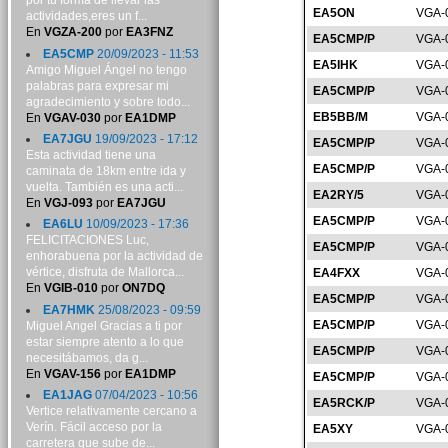
por tu forma de llevar las
EA5ON
VGA-
actividades,eres un f...
En
VGZA-200
por
EA3FNZ
EA5CMP/P
VGA-
EA5CMP
20/09/2023 - 11:53
EA5IHK
VGA-
Amigo Miguel Ángel no tengo
palabras para expresar mi
EA5CMP/P
VGA-
agradecimiento y sobre todo...
EB5BB/M
VGA-
En
VGAV-030
por
EA1DMP
EA7JGU
19/09/2023 - 17:12
EA5CMP/P
VGA-
Esta actividad tiene una
EA5CMP/P
VGA-
caminata de 18km entre ida y
vuelta. También es una acti...
EA2RY/5
VGA-
En
VGJ-093
por
EA7JGU
EA5CMP/P
VGA-
EA6LU
10/09/2023 - 17:36
FELICITACIONES Luc,
EA5CMP/P
VGA-
enhorabuena por la actividad de
vértice, disfruta de Mallorca...
EA4FXX
VGA-
En
VGIB-010
por
ON7DQ
EA5CMP/P
VGA-
EA7HMK
25/08/2023 - 09:59
EA5CMP/P
VGA-
Miguel Angel Gracias a ti por
estar siempre atento a lo que
EA5CMP/P
VGA-
necesitábamos, da g...
En
VGAV-156
por
EA1DMP
EA5CMP/P
VGA-
EA1JAG
07/04/2023 - 10:56
EA5RCK/P
VGA-
Vertice relativamente cercano a
Verín. Fácil acceso por la
EA5XY
VGA-
carretera que sube de...