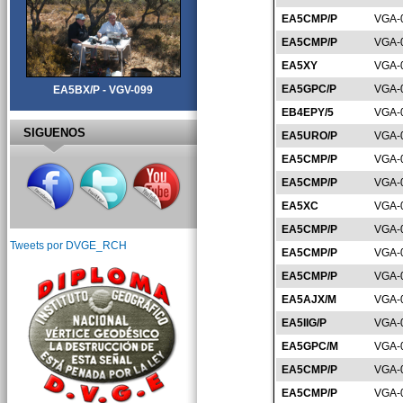
EA5CMP/P
VGA-
EA5CMP/P
VGA-
EA5XY
VGA-
EA5GPC/P
VGA-
EA5BX/P - VGV-099
EB4EPY/5
VGA-
SIGUENOS
EA5URO/P
VGA-
EA5CMP/P
VGA-
EA5CMP/P
VGA-
EA5XC
VGA-
EA5CMP/P
VGA-
Tweets por DVGE_RCH
EA5CMP/P
VGA-
EA5CMP/P
VGA-
EA5AJX/M
VGA-
EA5IIG/P
VGA-
EA5GPC/M
VGA-
EA5CMP/P
VGA-
EA5CMP/P
VGA-