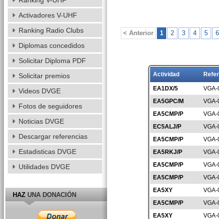
Ranking V-UHF
Activadores V-UHF
Ranking Radio Clubs
< Anterior
1
2
3
4
5
6
Diplomas concedidos
Solicitar Diploma PDF
Actividad
Refer
Solicitar premios
EA1DX/5
VGA-
Videos DVGE
EA5GPC/M
VGA-
Fotos de seguidores
EA5CMP/P
VGA-
Noticias DVGE
EC5ALJ/P
VGA-
Descargar referencias
EA5CMP/P
VGA-
Estadisticas DVGE
EA5RKJ/P
VGA-
EA5CMP/P
VGA-
Utilidades DVGE
EA5CMP/P
VGA-
EA5XY
VGA-
HAZ
UNA DONACIÓN
EA5CMP/P
VGA-
EA5XY
VGA-