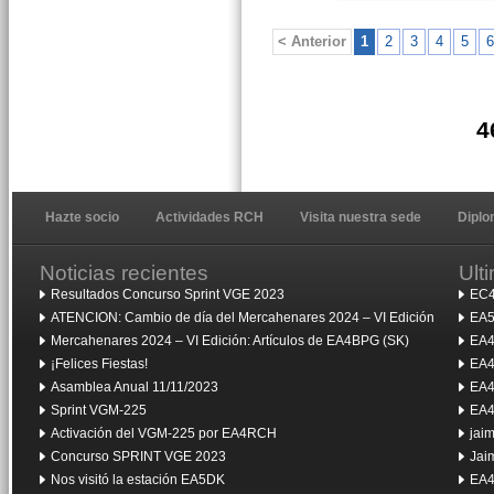
< Anterior
1
2
3
4
5
6
4
Hazte socio
Actividades RCH
Visita nuestra sede
Dipl
Noticias recientes
Ult
Resultados Concurso Sprint VGE 2023
EC4
ATENCION: Cambio de día del Mercahenares 2024 – VI Edición
EA5
Mercahenares 2024 – VI Edición: Artículos de EA4BPG (SK)
EA4
¡Felices Fiestas!
EA4
Asamblea Anual 11/11/2023
EA4
Sprint VGM-225
EA4
Activación del VGM-225 por EA4RCH
jai
Concurso SPRINT VGE 2023
Jai
Nos visitó la estación EA5DK
EA4