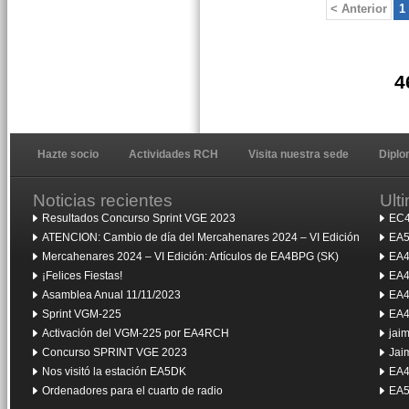
< Anterior
1
4
Hazte socio
Actividades RCH
Visita nuestra sede
Dipl
Noticias recientes
Ult
Resultados Concurso Sprint VGE 2023
EC4
ATENCION: Cambio de día del Mercahenares 2024 – VI Edición
EA5
Mercahenares 2024 – VI Edición: Artículos de EA4BPG (SK)
EA4
¡Felices Fiestas!
EA4
Asamblea Anual 11/11/2023
EA4
Sprint VGM-225
EA4
Activación del VGM-225 por EA4RCH
jai
Concurso SPRINT VGE 2023
Jai
Nos visitó la estación EA5DK
EA4
Ordenadores para el cuarto de radio
EA5