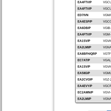
EA4FTV/P
VGCU
EA4FTV/P
VGCU
ED7IVN
VGMA
EA4ESP/P
VGCC
EA6DB/P
VGIB-
EA4FTV/P
VGM-
EA1SV/P
VGVA
EA2LMI/P
VGNA
EA8BFH/QRP
VGTF
EC7AT/P
VGAL
EA1SV/P
VGVA
EA5IIG/P
VGMU
EA2CVO/P
VGZ-
EA4EVY/P
VGCR
EC2AMN/P
VGVI
EA2LMI/P
VGNA