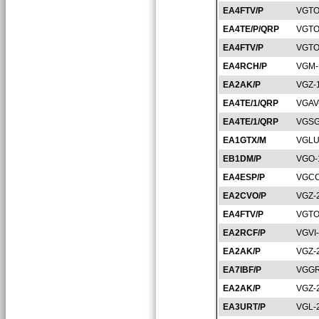
EA4FTV/P
VGTO
EA4TE/P/QRP
VGTO
EA4FTV/P
VGTO
EA4RCH/P
VGM-
EA2AK/P
VGZ-
EA4TE/1/QRP
VGAV
EA4TE/1/QRP
VGSG
EA1GTX/M
VGLU
EB1DM/P
VGO-
EA4ESP/P
VGCC
EA2CVO/P
VGZ-
EA4FTV/P
VGTO
EA2RCF/P
VGVI
EA2AK/P
VGZ-
EA7IBF/P
VGGR
EA2AK/P
VGZ-
EA3URT/P
VGL-