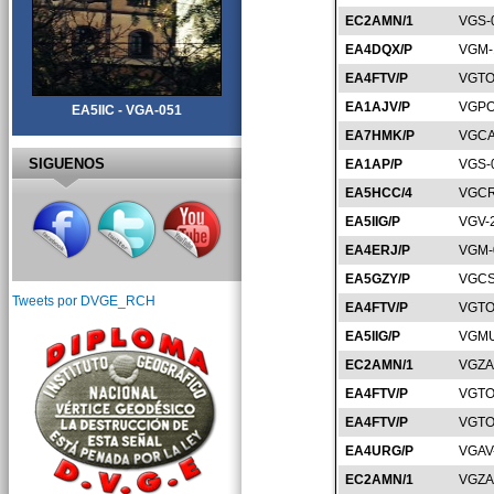
EC2AMN/1
VGS-
EA4DQX/P
VGM-
EA4FTV/P
VGTO
EA1AJV/P
VGPO
EA5IIC - VGA-051
EA7HMK/P
VGCA
SIGUENOS
EA1AP/P
VGS-
EA5HCC/4
VGCR
EA5IIG/P
VGV-
EA4ERJ/P
VGM-
EA5GZY/P
VGCS
Tweets por DVGE_RCH
EA4FTV/P
VGTO
EA5IIG/P
VGMU
EC2AMN/1
VGZA
EA4FTV/P
VGTO
EA4FTV/P
VGTO
EA4URG/P
VGAV
EC2AMN/1
VGZA