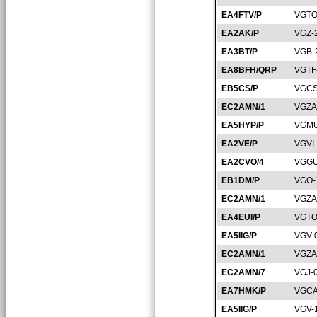
EA4FTV/P
VGTO
EA2AK/P
VGZ-
EA3BT/P
VGB-
EA8BFH/QRP
VGTF
EB5CS/P
VGCS
EC2AMN/1
VGZA
EA5HYP/P
VGMU
EA2VE/P
VGVI
EA2CVO/4
VGGU
EB1DM/P
VGO-
EC2AMN/1
VGZA
EA4EUI/P
VGTO
EA5IIG/P
VGV-
EC2AMN/1
VGZA
EC2AMN/7
VGJ-
EA7HMK/P
VGCA
EA5IIG/P
VGV-