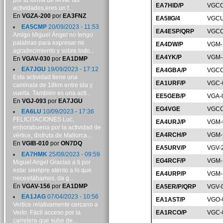
por tu forma de llevar las
EA7HID/P
VGCO
actividades,eres un f...
En
VGZA-200
por
EA3FNZ
EA5IIG/4
VGCU
EA5CMP
20/09/2023 - 11:53
EA4ESP/QRP
VGCC
Amigo Miguel Ángel no tengo
palabras para expresar mi
EA4DW/P
VGM-
agradecimiento y sobre todo...
EA4YK/P
VGM-
En
VGAV-030
por
EA1DMP
EA7JGU
19/09/2023 - 17:12
EA4GBA/P
VGCC
Esta actividad tiene una
EA1URF/P
VGC-
caminata de 18km entre ida y
vuelta. También es una acti...
EE5GEB/P
VGA-
En
VGJ-093
por
EA7JGU
EG4VGE
VGCC
EA6LU
10/09/2023 - 17:36
FELICITACIONES Luc,
EA4URJ/P
VGM-
enhorabuena por la actividad de
EA4RCH/P
VGM-
vértice, disfruta de Mallorca...
En
VGIB-010
por
ON7DQ
EA5URV/P
VGV-
EA7HMK
25/08/2023 - 09:59
EG4RCF/P
VGM-
Miguel Angel Gracias a ti por
estar siempre atento a lo que
EA4URP/P
VGM-
necesitábamos, da g...
En
VGAV-156
por
EA1DMP
EA5ER/P/QRP
VGV-
EA1JAG
07/04/2023 - 10:56
EA1AST/P
VGO-
Vertice relativamente cercano a
Verín. Fácil acceso por la
EA1RCO/P
VGC-
carretera que sube de...