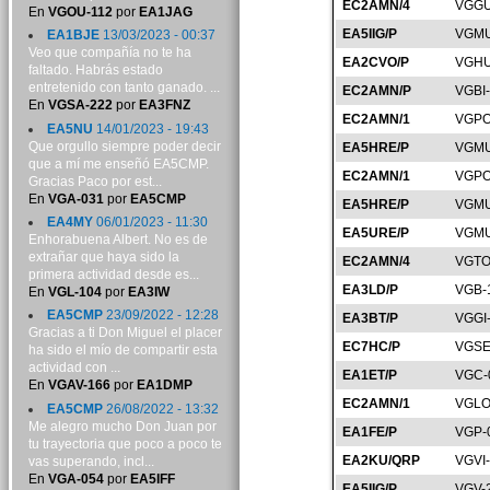
EC2AMN/4
VGGU
En
VGOU-112
por
EA1JAG
EA5IIG/P
VGMU
EA1BJE
13/03/2023 - 00:37
Veo que compañía no te ha
EA2CVO/P
VGHU
faltado. Habrás estado
entretenido con tanto ganado. ...
EC2AMN/P
VGBI
En
VGSA-222
por
EA3FNZ
EC2AMN/1
VGPO
EA5NU
14/01/2023 - 19:43
Que orgullo siempre poder decir
EA5HRE/P
VGMU
que a mí me enseñó EA5CMP.
EC2AMN/1
VGPO
Gracias Paco por est...
En
VGA-031
por
EA5CMP
EA5HRE/P
VGMU
EA4MY
06/01/2023 - 11:30
EA5URE/P
VGMU
Enhorabuena Albert. No es de
extrañar que haya sido la
EC2AMN/4
VGTO
primera actividad desde es...
EA3LD/P
VGB-
En
VGL-104
por
EA3IW
EA5CMP
23/09/2022 - 12:28
EA3BT/P
VGGI
Gracias a ti Don Miguel el placer
EC7HC/P
VGSE
ha sido el mío de compartir esta
actividad con ...
EA1ET/P
VGC-
En
VGAV-166
por
EA1DMP
EC2AMN/1
VGLO
EA5CMP
26/08/2022 - 13:32
Me alegro mucho Don Juan por
EA1FE/P
VGP-
tu trayectoria que poco a poco te
EA2KU/QRP
VGVI
vas superando, incl...
En
VGA-054
por
EA5IFF
EA5IIG/P
VGV-