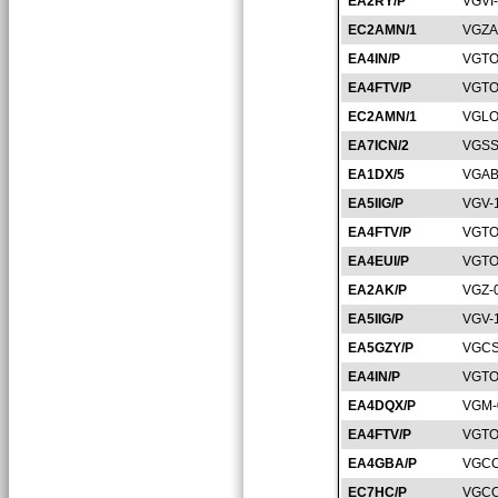
EA2RY/P
VGVI
EC2AMN/1
VGZA
EA4IN/P
VGTO
EA4FTV/P
VGTO
EC2AMN/1
VGLO
EA7ICN/2
VGSS
EA1DX/5
VGAB
EA5IIG/P
VGV-
EA4FTV/P
VGTO
EA4EUI/P
VGTO
EA2AK/P
VGZ-
EA5IIG/P
VGV-
EA5GZY/P
VGCS
EA4IN/P
VGTO
EA4DQX/P
VGM-
EA4FTV/P
VGTO
EA4GBA/P
VGCC
EC7HC/P
VGCO