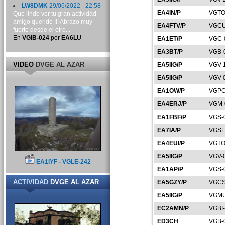
LW8DMK
29/06/2022 - 22:58
EA4IN/P
VGTO
Que lindo ver tu gran actividad
amigo querido !!! Abrazo muy
EA4FTV/P
VGCU
fuerte desde el otro...
En
VGIB-024
por
EA6LU
EA1ET/P
VGC-
EA3BT/P
VGB-
VIDEO
DVGE AL AZAR
EA5IIG/P
VGV-
EA5IIG/P
VGV-
EA1OW/P
VGPO
EA4ERJ/P
VGM-
EA1FBF/P
VGS-
EA7IA/P
VGSE
EA4EUI/P
VGTO
EA5IIG/P
VGV-
EA1IYF - VGLE-242
EA1AP/P
VGS-
ACTIVIDAD
DVGE AL AZAR
EA5GZY/P
VGCS
EA5IIG/P
VGMU
EC2AMN/P
VGBI
ED3CH
VGB-