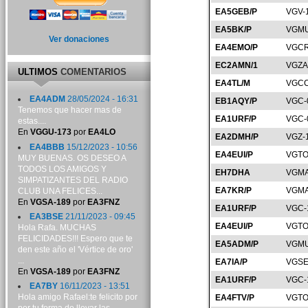
EA5GEB/P
VGV-
EA5BK/P
VGMU
Ver donaciones
EA4EMO/P
VGCR
EC2AMN/1
VGZA
ULTIMOS
COMENTARIOS
EA4TL/M
VGCC
EA4ADM
28/05/2024 - 16:31
EB1AQY/P
VGC-
Tenemos que hacer mas de
EA1URF/P
VGC-
estas....
En
VGGU-173
por
EA4LO
EA2DMH/P
VGZ-
EA4BBB
15/12/2023 - 10:56
EA4EUI/P
VGTO
MUY BUENAS. OS DESEO A
TODOS LOS AMIGOS Y
EH7DHA
VGMA
SIMPATIZANTES DEL RADIO
EA7KR/P
VGMA
CLUB UNA FELICES...
En
VGSA-189
por
EA3FNZ
EA1URF/P
VGC-
EA3BSE
21/11/2023 - 09:45
EA4EUI/P
VGTO
Hola Rafa. MUCHAS
FELICIDADES!!! Espero que te
EA5ADM/P
VGMU
den este año el 'Vértice de oro'
...
EA7IA/P
VGSE
En
VGSA-189
por
EA3FNZ
EA1URF/P
VGC-
EA7BY
16/11/2023 - 13:51
Hola amigo Rafael:te felicito por
EA4FTV/P
VGTO