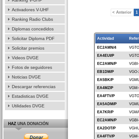
Ranking V-UHF
Activadores V-UHF
< Anterior
1
Ranking Radio Clubs
Diplomas concedidos
Solicitar Diploma PDF
Actividad
Refer
EC2AMN/4
VGTO
Solicitar premios
EA4EUI/P
VGTO
Videos DVGE
EC2AMN/P
VGBI
Fotos de seguidores
EB1DM/P
VGO-
Noticias DVGE
EA5BK/P
VGMU
Descargar referencias
EA4MZ/P
VGM-
Estadisticas DVGE
EA4FTV/P
VGTO
EA5ADM/P
VGMU
Utilidades DVGE
EA7KR/P
VGMA
EC2AMN/P
VGBI
HAZ
UNA DONACIÓN
EA2DOT/P
VGHU
EA4FTV/P
VGM-