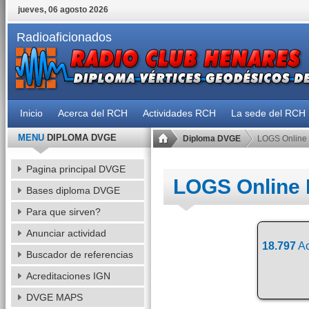
jueves, 06 agosto 2026
Radioaficionados
Inicio
Acerca del RCH
Actividades RCH
La sede del RCH
MENU
DIPLOMA DVGE
Diploma DVGE
LOGS Online
Pagina principal DVGE
LOGS Online
Bases diploma DVGE
Para que sirven?
Anunciar actividad
18.797
Ac
Buscador de referencias
Acreditaciones IGN
DVGE MAPS