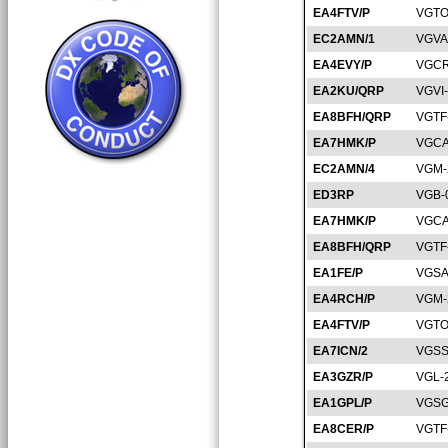
EA4FTV/P
VGTO
EC2AMN/1
VGVA
EA4EVY/P
VGCR
EA2KU/QRP
VGVI
EA8BFH/QRP
VGTF
EA7HMK/P
VGCA
EC2AMN/4
VGM-
ED3RP
VGB-
EA7HMK/P
VGCA
EA8BFH/QRP
VGTF
EA1FE/P
VGSA
EA4RCH/P
VGM-
EA4FTV/P
VGTO
EA7ICN/2
VGSS
EA3GZR/P
VGL-
EA1GPL/P
VGSG
EA8CER/P
VGTF