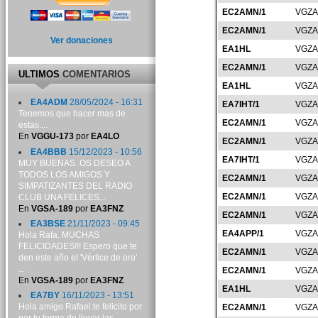
EC2AMN/1
VGZA
EC2AMN/1
VGZA
Ver donaciones
EA1HL
VGZA
EC2AMN/1
VGZA
ULTIMOS
COMENTARIOS
EA1HL
VGZA
EA4ADM
28/05/2024 - 16:31
EA7IHT/1
VGZA
Tenemos que hacer mas de
EC2AMN/1
VGZA
estas....
En
VGGU-173
por
EA4LO
EC2AMN/1
VGZA
EA4BBB
15/12/2023 - 10:56
EA7IHT/1
VGZA
MUY BUENAS. OS DESEO A
TODOS LOS AMIGOS Y
EC2AMN/1
VGZA
SIMPATIZANTES DEL RADIO
EC2AMN/1
VGZA
CLUB UNA FELICES...
En
VGSA-189
por
EA3FNZ
EC2AMN/1
VGZA
EA3BSE
21/11/2023 - 09:45
EA4APP/1
VGZA
Hola Rafa. MUCHAS
FELICIDADES!!! Espero que te
EC2AMN/1
VGZA
den este año el 'Vértice de oro'
...
EC2AMN/1
VGZA
En
VGSA-189
por
EA3FNZ
EA1HL
VGZA
EA7BY
16/11/2023 - 13:51
Hola amigo Rafael:te felicito por
EC2AMN/1
VGZA