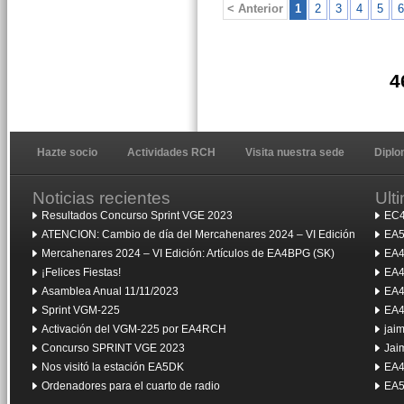
< Anterior
1
2
3
4
5
6
4
Hazte socio
Actividades RCH
Visita nuestra sede
Dipl
Noticias recientes
Ult
Resultados Concurso Sprint VGE 2023
EC4
ATENCION: Cambio de día del Mercahenares 2024 – VI Edición
EA5
Mercahenares 2024 – VI Edición: Artículos de EA4BPG (SK)
EA4
¡Felices Fiestas!
EA4
Asamblea Anual 11/11/2023
EA4
Sprint VGM-225
EA4
Activación del VGM-225 por EA4RCH
jai
Concurso SPRINT VGE 2023
Jai
Nos visitó la estación EA5DK
EA4
Ordenadores para el cuarto de radio
EA5