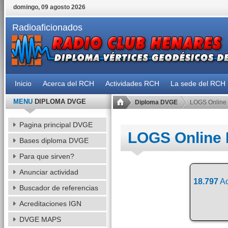
domingo, 09 agosto 2026
Radioaficionados
Inicio
Acerca del RCH
Actividades RCH
La sede del RCH
MENU
DIPLOMA DVGE
Diploma DVGE
LOGS Online
Pagina principal DVGE
LOGS Online
Bases diploma DVGE
Para que sirven?
Anunciar actividad
18.797
Ac
Buscador de referencias
Acreditaciones IGN
DVGE MAPS