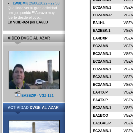
LW8DMK
29/06/2022 - 22:58
EC2AMN/1
VGZA
Que lindo ver tu gran actividad
amigo querido !!! Abrazo muy
EC2AMN/P
VGZA
fuerte desde el otro...
En
VGIB-024
por
EA6LU
EA1HL
VGZA
EA2EEK/1
VGZA
VIDEO
DVGE AL AZAR
EA4DXP
VGZA
EC2AMN
VGZA
EC2AMN/1
VGZA
EC2AMN/1
VGZA
EC2AMN/1
VGZA
EC2AMN/1
VGZA
EC2AMN/1
VGZA
EA4TX/P
VGZA
EA2EZ/P - VGZ-121
EA4TX/P
VGZA
ACTIVIDAD
DVGE AL AZAR
EC2AMN/1
VGZA
EA1BOO
VGZA
EA1GAL/P
VGZA
EC2AMN/1
VGZA