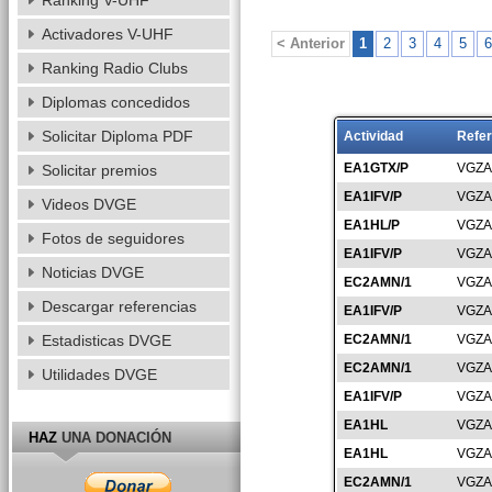
Ranking V-UHF
Activadores V-UHF
< Anterior
1
2
3
4
5
6
Ranking Radio Clubs
Diplomas concedidos
Solicitar Diploma PDF
Actividad
Refer
EA1GTX/P
VGZA
Solicitar premios
EA1IFV/P
VGZA
Videos DVGE
EA1HL/P
VGZA
Fotos de seguidores
EA1IFV/P
VGZA
Noticias DVGE
EC2AMN/1
VGZA
Descargar referencias
EA1IFV/P
VGZA
Estadisticas DVGE
EC2AMN/1
VGZA
EC2AMN/1
VGZA
Utilidades DVGE
EA1IFV/P
VGZA
EA1HL
VGZA
HAZ
UNA DONACIÓN
EA1HL
VGZA
EC2AMN/1
VGZA