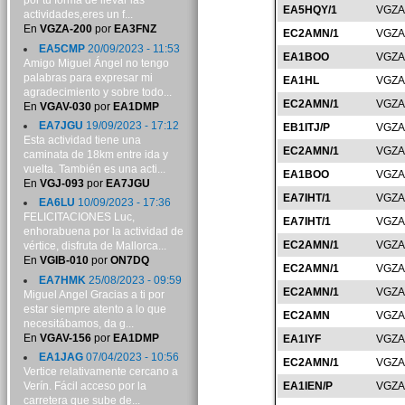
por tu forma de llevar las
EA5HQY/1
VGZA
actividades,eres un f...
En
VGZA-200
por
EA3FNZ
EC2AMN/1
VGZA
EA5CMP
20/09/2023 - 11:53
EA1BOO
VGZA
Amigo Miguel Ángel no tengo
palabras para expresar mi
EA1HL
VGZA
agradecimiento y sobre todo...
EC2AMN/1
VGZA
En
VGAV-030
por
EA1DMP
EA7JGU
19/09/2023 - 17:12
EB1ITJ/P
VGZA
Esta actividad tiene una
EC2AMN/1
VGZA
caminata de 18km entre ida y
vuelta. También es una acti...
EA1BOO
VGZA
En
VGJ-093
por
EA7JGU
EA7IHT/1
VGZA
EA6LU
10/09/2023 - 17:36
FELICITACIONES Luc,
EA7IHT/1
VGZA
enhorabuena por la actividad de
EC2AMN/1
VGZA
vértice, disfruta de Mallorca...
En
VGIB-010
por
ON7DQ
EC2AMN/1
VGZA
EA7HMK
25/08/2023 - 09:59
EC2AMN/1
VGZA
Miguel Angel Gracias a ti por
estar siempre atento a lo que
EC2AMN
VGZA
necesitábamos, da g...
En
VGAV-156
por
EA1DMP
EA1IYF
VGZA
EA1JAG
07/04/2023 - 10:56
EC2AMN/1
VGZA
Vertice relativamente cercano a
Verín. Fácil acceso por la
EA1IEN/P
VGZA
carretera que sube de...