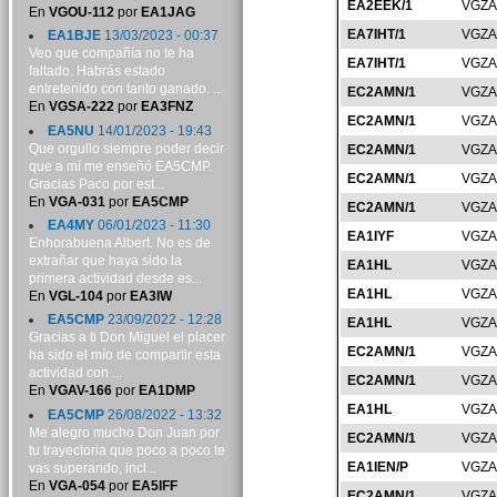
EA2EEK/1
VGZA
En
VGOU-112
por
EA1JAG
EA7IHT/1
VGZA
EA1BJE
13/03/2023 - 00:37
Veo que compañía no te ha
EA7IHT/1
VGZA
faltado. Habrás estado
entretenido con tanto ganado. ...
EC2AMN/1
VGZA
En
VGSA-222
por
EA3FNZ
EC2AMN/1
VGZA
EA5NU
14/01/2023 - 19:43
Que orgullo siempre poder decir
EC2AMN/1
VGZA
que a mí me enseñó EA5CMP.
EC2AMN/1
VGZA
Gracias Paco por est...
En
VGA-031
por
EA5CMP
EC2AMN/1
VGZA
EA4MY
06/01/2023 - 11:30
EA1IYF
VGZA
Enhorabuena Albert. No es de
extrañar que haya sido la
EA1HL
VGZA
primera actividad desde es...
EA1HL
VGZA
En
VGL-104
por
EA3IW
EA5CMP
23/09/2022 - 12:28
EA1HL
VGZA
Gracias a ti Don Miguel el placer
EC2AMN/1
VGZA
ha sido el mío de compartir esta
actividad con ...
EC2AMN/1
VGZA
En
VGAV-166
por
EA1DMP
EA1HL
VGZA
EA5CMP
26/08/2022 - 13:32
Me alegro mucho Don Juan por
EC2AMN/1
VGZA
tu trayectoria que poco a poco te
EA1IEN/P
VGZA
vas superando, incl...
En
VGA-054
por
EA5IFF
EC2AMN/1
VGZA