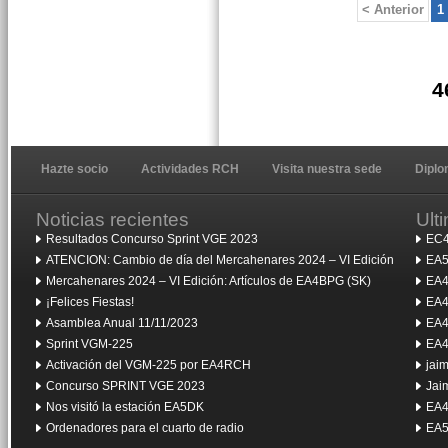
< Anterior
1
4
Hazte socio
Actividades RCH
Visita nuestra sede
Dipl
Noticias recientes
Ult
Resultados Concurso Sprint VGE 2023
EC4
ATENCION: Cambio de día del Mercahenares 2024 – VI Edición
EA5
Mercahenares 2024 – VI Edición: Artículos de EA4BPG (SK)
EA4
¡Felices Fiestas!
EA4
Asamblea Anual 11/11/2023
EA4
Sprint VGM-225
EA4
Activación del VGM-225 por EA4RCH
jai
Concurso SPRINT VGE 2023
Jai
Nos visitó la estación EA5DK
EA4
Ordenadores para el cuarto de radio
EA5