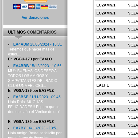
EC2AMN/1
VGZA
EC2AMN/1
VGZA
Ver donaciones
EC2AMN/1
VGZA
EC2AMN/1
VGZA
ULTIMOS
COMENTARIOS
EC2AMN/1
VGZA
EA4ADM
28/05/2024 - 16:31
EC2AMN/1
VGZA
Tenemos que hacer mas de
EC2AMN/1
VGZA
estas....
En
VGGU-173
por
EA4LO
EC2AMN/1
VGZA
EA4BBB
15/12/2023 - 10:56
EC2AMN/1
VGZA
MUY BUENAS. OS DESEO A
TODOS LOS AMIGOS Y
EC2AMN/1
VGZA
SIMPATIZANTES DEL RADIO
EA1HL
VGZA
CLUB UNA FELICES...
En
VGSA-189
por
EA3FNZ
EC2AMN/1
VGZA
EA3BSE
21/11/2023 - 09:45
EC2AMN/1
VGZA
Hola Rafa. MUCHAS
FELICIDADES!!! Espero que te
EC2AMN/1
VGZA
den este año el 'Vértice de oro'
...
EC2AMN/1
VGZA
En
VGSA-189
por
EA3FNZ
EC2AMN/1
VGZA
EA7BY
16/11/2023 - 13:51
Hola amigo Rafael:te felicito por
EC2AMN/1
VGZA