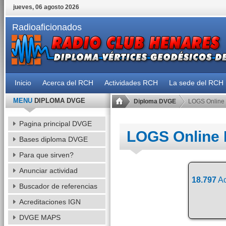
jueves, 06 agosto 2026
Radioaficionados
Inicio
Acerca del RCH
Actividades RCH
La sede del RCH
MENU
DIPLOMA DVGE
Diploma DVGE
LOGS Online
Pagina principal DVGE
LOGS Online
Bases diploma DVGE
Para que sirven?
Anunciar actividad
18.797
Ac
Buscador de referencias
Acreditaciones IGN
DVGE MAPS