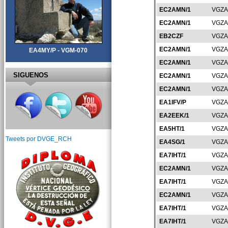
EC2AMN/1
VGZA
EC2AMN/1
VGZA
EB2CZF
VGZA
EC2AMN/1
VGZA
EA4MY/P - VGM-070
EC2AMN/1
VGZA
SIGUENOS
EC2AMN/1
VGZA
EC2AMN/1
VGZA
EA1IFV/P
VGZA
EA2EEK/1
VGZA
EA5HT/1
VGZA
Tweets por DVGE_RCH
EA4SG/1
VGZA
EA7IHT/1
VGZA
EC2AMN/1
VGZA
EA7IHT/1
VGZA
EC2AMN/1
VGZA
EA7IHT/1
VGZA
EA7IHT/1
VGZA