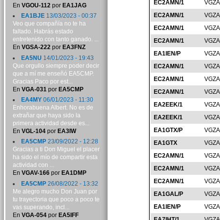
EC2AMN/1
VGZA
En
VGOU-112
por
EA1JAG
EC2AMN/1
VGZA
EA1BJE
13/03/2023 - 00:37
Veo que compañía no te ha
EC2AMN/1
VGZA
faltado. Habrás estado
entretenido con tanto ganado. ...
EC2AMN/1
VGZA
En
VGSA-222
por
EA3FNZ
EA1IEN/P
VGZA
EA5NU
14/01/2023 - 19:43
Que orgullo siempre poder decir
EC2AMN/1
VGZA
que a mí me enseñó EA5CMP.
EC2AMN/1
VGZA
Gracias Paco por est...
En
VGA-031
por
EA5CMP
EC2AMN/1
VGZA
EA4MY
06/01/2023 - 11:30
EA2EEK/1
VGZA
Enhorabuena Albert. No es de
extrañar que haya sido la
EA2EEK/1
VGZA
primera actividad desde es...
EA1GTX/P
VGZA
En
VGL-104
por
EA3IW
EA5CMP
23/09/2022 - 12:28
EA1GTX
VGZA
Gracias a ti Don Miguel el placer
EC2AMN/1
VGZA
ha sido el mío de compartir esta
actividad con ...
EC2AMN/1
VGZA
En
VGAV-166
por
EA1DMP
EC2AMN/1
VGZA
EA5CMP
26/08/2022 - 13:32
Me alegro mucho Don Juan por
EA1GAL/P
VGZA
tu trayectoria que poco a poco te
EA1IEN/P
VGZA
vas superando, incl...
En
VGA-054
por
EA5IFF
EA7IHT/1
VGZA