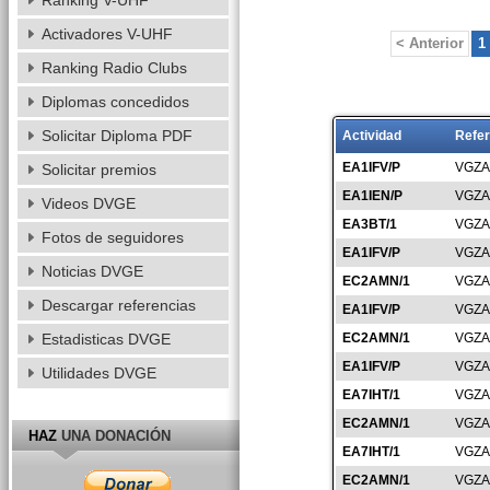
Ranking V-UHF
Activadores V-UHF
< Anterior
1
Ranking Radio Clubs
Diplomas concedidos
Solicitar Diploma PDF
Actividad
Refer
EA1IFV/P
VGZA
Solicitar premios
EA1IEN/P
VGZA
Videos DVGE
EA3BT/1
VGZA
Fotos de seguidores
EA1IFV/P
VGZA
Noticias DVGE
EC2AMN/1
VGZA
Descargar referencias
EA1IFV/P
VGZA
Estadisticas DVGE
EC2AMN/1
VGZA
EA1IFV/P
VGZA
Utilidades DVGE
EA7IHT/1
VGZA
EC2AMN/1
VGZA
HAZ
UNA DONACIÓN
EA7IHT/1
VGZA
EC2AMN/1
VGZA