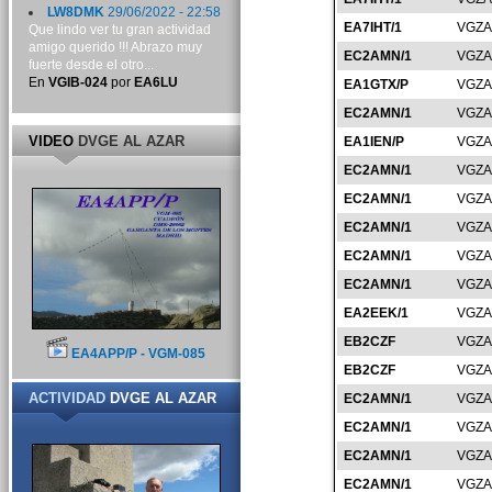
LW8DMK
29/06/2022 - 22:58
EA7IHT/1
VGZA
Que lindo ver tu gran actividad
amigo querido !!! Abrazo muy
EC2AMN/1
VGZA
fuerte desde el otro...
En
VGIB-024
por
EA6LU
EA1GTX/P
VGZA
EC2AMN/1
VGZA
VIDEO
DVGE AL AZAR
EA1IEN/P
VGZA
EC2AMN/1
VGZA
EC2AMN/1
VGZA
EC2AMN/1
VGZA
EC2AMN/1
VGZA
EC2AMN/1
VGZA
EA2EEK/1
VGZA
EB2CZF
VGZA
EA4APP/P - VGM-085
EB2CZF
VGZA
ACTIVIDAD
DVGE AL AZAR
EC2AMN/1
VGZA
EC2AMN/1
VGZA
EC2AMN/1
VGZA
EC2AMN/1
VGZA