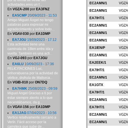
por tu forma de llevar las
EC2AMN/1
VGZA
actividades,eres un f...
En
VGZA-200
por
EA3FNZ
EC2AMN/1
VGZA
EA5CMP
20/09/2023 - 11:53
EA7IHT/1
VGZA
Amigo Miguel Ángel no tengo
palabras para expresar mi
EC2AMN/1
VGZA
agradecimiento y sobre todo...
EC2AMN/1
VGZA
En
VGAV-030
por
EA1DMP
EA7JGU
19/09/2023 - 17:12
EC2AMN/1
VGZA
Esta actividad tiene una
EA1IEN/P
VGZA
caminata de 18km entre ida y
vuelta. También es una acti...
EC2AMN/1
VGZA
En
VGJ-093
por
EA7JGU
EA2EEK/1
VGZA
EA6LU
10/09/2023 - 17:36
FELICITACIONES Luc,
EA7IHT/1
VGZA
enhorabuena por la actividad de
EC2AMN/1
VGZA
vértice, disfruta de Mallorca...
En
VGIB-010
por
ON7DQ
EA1GTX
VGZA
EA7HMK
25/08/2023 - 09:59
EA7IHT/1
VGZA
Miguel Angel Gracias a ti por
estar siempre atento a lo que
EC2AMN/1
VGZA
necesitábamos, da g...
En
VGAV-156
por
EA1DMP
EA7IHT/1
VGZA
EA1JAG
07/04/2023 - 10:56
EC2AMN/1
VGZA
Vertice relativamente cercano a
Verín. Fácil acceso por la
EC2AMN/1
VGZA
carretera que sube de...