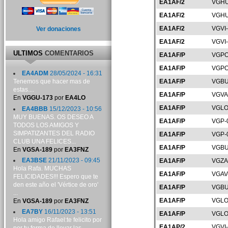
EA1AF/2
VGHU
EA1AF/2
VGHU
EA1AF/2
VGVI
Ver donaciones
EA1AF/2
VGVI
ULTIMOS
COMENTARIOS
EA1AF/P
VGPO
EA1AF/P
VGPO
EA4ADM
28/05/2024 - 16:31
EA1AF/P
VGBU
Tenemos que hacer mas de
estas....
EA1AF/P
VGVA
En
VGGU-173
por
EA4LO
EA1AF/P
VGLO
EA4BBB
15/12/2023 - 10:56
MUY BUENAS. OS DESEO A
EA1AF/P
VGP-
TODOS LOS AMIGOS Y
SIMPATIZANTES DEL RADIO
EA1AF/P
VGP-
CLUB UNA FELICES...
EA1AF/P
VGBU
En
VGSA-189
por
EA3FNZ
EA3BSE
21/11/2023 - 09:45
EA1AF/P
VGZA
Hola Rafa. MUCHAS
EA1AF/P
VGAV
FELICIDADES!!! Espero que te
den este año el 'Vértice de oro'
EA1AF/P
VGBU
...
EA1AF/P
VGLO
En
VGSA-189
por
EA3FNZ
EA7BY
16/11/2023 - 13:51
EA1AF/P
VGLO
Hola amigo Rafael:te felicito por
EA1AP/2
VGVI