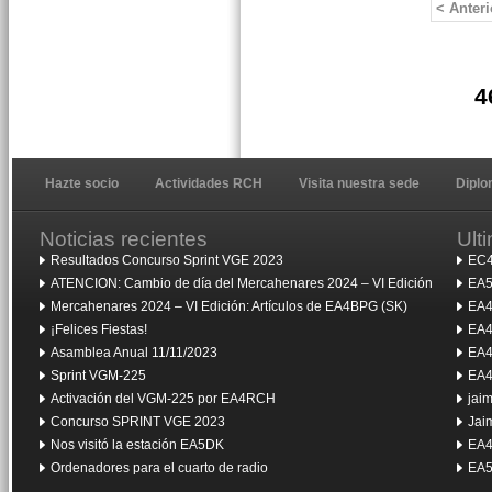
< Anteri
4
Hazte socio
Actividades RCH
Visita nuestra sede
Dipl
Noticias recientes
Ult
Resultados Concurso Sprint VGE 2023
EC4
ATENCION: Cambio de día del Mercahenares 2024 – VI Edición
EA5
Mercahenares 2024 – VI Edición: Artículos de EA4BPG (SK)
EA4
¡Felices Fiestas!
EA4
Asamblea Anual 11/11/2023
EA4
Sprint VGM-225
EA4
Activación del VGM-225 por EA4RCH
jai
Concurso SPRINT VGE 2023
Jai
Nos visitó la estación EA5DK
EA4
Ordenadores para el cuarto de radio
EA5