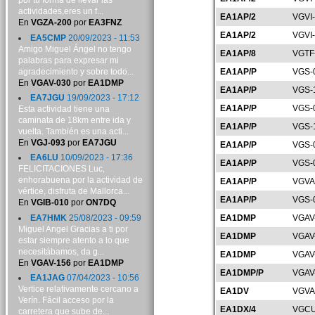
por tu forma de llevar las
actividades,eres un f...
EA1AP/2
VGVI
En
VGZA-200
por
EA3FNZ
EA1AP/2
VGVI
EA5CMP
20/09/2023 - 11:53
Amigo Miguel Ángel no tengo
EA1AP/8
VGTF
palabras para expresar mi
agradecimiento y sobre todo...
EA1AP/P
VGS-
En
VGAV-030
por
EA1DMP
EA1AP/P
VGS-
EA7JGU
19/09/2023 - 17:12
EA1AP/P
VGS-
Esta actividad tiene una
caminata de 18km entre ida y
EA1AP/P
VGS-
vuelta. También es una acti...
En
VGJ-093
por
EA7JGU
EA1AP/P
VGS-
EA6LU
10/09/2023 - 17:36
EA1AP/P
VGS-
FELICITACIONES Luc,
enhorabuena por la actividad de
EA1AP/P
VGVA
vértice, disfruta de Mallorca...
EA1AP/P
VGS-
En
VGIB-010
por
ON7DQ
EA7HMK
25/08/2023 - 09:59
EA1DMP
VGAV
Miguel Angel Gracias a ti por
EA1DMP
VGAV
estar siempre atento a lo que
necesitábamos, da g...
EA1DMP
VGAV
En
VGAV-156
por
EA1DMP
EA1DMP/P
VGAV
EA1JAG
07/04/2023 - 10:56
Vertice relativamente cercano a
EA1DV
VGVA
Verín. Fácil acceso por la
EA1DX/4
VGCU
carretera que sube de...