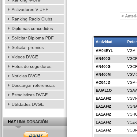
Ranking V-UHF
Activadores V-UHF
< Anteri
Ranking Radio Clubs
Diplomas concedidos
Solicitar Diploma PDF
Actividad
Refer
Solicitar premios
AM04EYL
VGM-
Videos DVGE
AN400G
VGCR
Fotos de seguidores
AN400G
VGCR
AN400M
VGV-
Noticias DVGE
AO04JD
VGM-
Descargar referencias
EA/AL1O
VGAV
Estadisticas DVGE
EA1AF/2
VGVI
Utilidades DVGE
EA1AF/2
VGNA
EA1AF/2
VGHU
HAZ
UNA DONACIÓN
EA1AF/2
VGZ-
EA1AF/2
VGBI