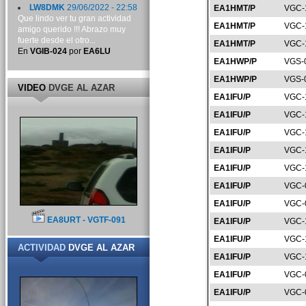
LW8DMK
29/06/2022 - 22:58
EA1HMT/P
VGC-
Que lindo ver tu gran actividad
EA1HMT/P
VGC-
amigo querido !!! Abrazo muy
fuerte desde el otro...
EA1HMT/P
VGC-
En
VGIB-024
por
EA6LU
EA1HWP/P
VGS-
EA1HWP/P
VGS-
VIDEO
DVGE AL AZAR
EA1IFU/P
VGC-
EA1IFU/P
VGC-
EA1IFU/P
VGC-
EA1IFU/P
VGC-
EA1IFU/P
VGC-
EA1IFU/P
VGC-
EA1IFU/P
VGC-
EA8URT - VGTF-091
EA1IFU/P
VGC-
EA1IFU/P
VGC-
ACTIVIDAD
DVGE AL AZAR
EA1IFU/P
VGC-
EA1IFU/P
VGC-
EA1IFU/P
VGC-