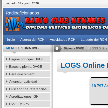
sábado, 08 agosto 2026
Radioaficionados
Inicio
Acerca del RCH
Actividades RCH
La sede del RCH
MENU
DIPLOMA DVGE
Diploma DVGE
LOGS Online
Pagina principal DVGE
LOGS Online
Bases diploma DVGE
Para que sirven?
Anunciar actividad
18.797
Ac
Buscador de referencias
Acreditaciones IGN
DVGE MAPS