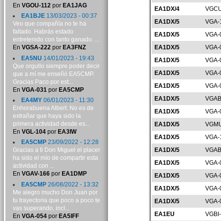
En
VGOU-112
por
EA1JAG
EA1DX/4
VGCU
EA1BJE
13/03/2023 - 00:37
EA1DX/5
VGA-
Veo que compañía no te ha
faltado. Habrás estado
EA1DX/5
VGA-
entretenido con tanto ganado. ...
EA1DX/5
VGA-
En
VGSA-222
por
EA3FNZ
EA5NU
14/01/2023 - 19:43
EA1DX/5
VGA-
Que orgullo siempre poder decir
EA1DX/5
VGA-
que a mí me enseñó EA5CMP.
Gracias Paco por est...
EA1DX/5
VGA-
En
VGA-031
por
EA5CMP
EA1DX/5
VGAB
EA4MY
06/01/2023 - 11:30
Enhorabuena Albert. No es de
EA1DX/5
VGA-
extrañar que haya sido la
primera actividad desde es...
EA1DX/5
VGMU
En
VGL-104
por
EA3IW
EA1DX/5
VGA-
EA5CMP
23/09/2022 - 12:28
EA1DX/5
VGAB
Gracias a ti Don Miguel el placer
ha sido el mío de compartir esta
EA1DX/5
VGA-
actividad con ...
En
VGAV-166
por
EA1DMP
EA1DX/5
VGA-
EA5CMP
26/08/2022 - 13:32
EA1DX/5
VGA-
Me alegro mucho Don Juan por
tu trayectoria que poco a poco te
EA1DX/5
VGA-
vas superando, incl...
EA1EU
VGBI
En
VGA-054
por
EA5IFF