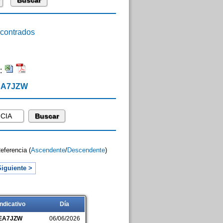
ontrados
:
 EA7JZW
Referencia (
Ascendente
/
Descendente
)
iguiente >
Indicativo
Día
EA7JZW
06/06/2026