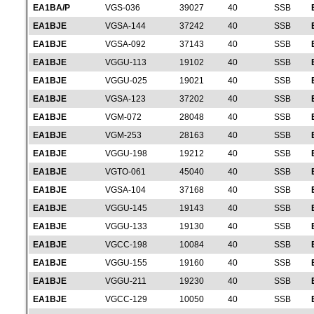
EA1BA/P
VGS-036
39027
40
SSB
EA1BJE
VGSA-144
37242
40
SSB
EA1BJE
VGSA-092
37143
40
SSB
EA1BJE
VGGU-113
19102
40
SSB
EA1BJE
VGGU-025
19021
40
SSB
EA1BJE
VGSA-123
37202
40
SSB
EA1BJE
VGM-072
28048
40
SSB
EA1BJE
VGM-253
28163
40
SSB
EA1BJE
VGGU-198
19212
40
SSB
EA1BJE
VGTO-061
45040
40
SSB
EA1BJE
VGSA-104
37168
40
SSB
EA1BJE
VGGU-145
19143
40
SSB
EA1BJE
VGGU-133
19130
40
SSB
EA1BJE
VGCC-198
10084
40
SSB
EA1BJE
VGGU-155
19160
40
SSB
EA1BJE
VGGU-211
19230
40
SSB
EA1BJE
VGCC-129
10050
40
SSB