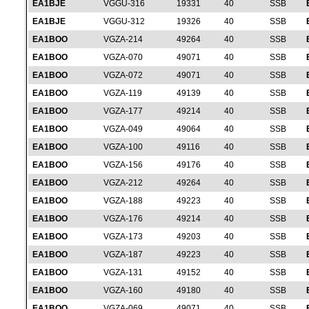
EA1BJE
VGGU-316
19331
40
SSB
EA1BJE
VGGU-312
19326
40
SSB
EA1BOO
VGZA-214
49264
40
SSB
EA1BOO
VGZA-070
49071
40
SSB
EA1BOO
VGZA-072
49071
40
SSB
EA1BOO
VGZA-119
49139
40
SSB
EA1BOO
VGZA-177
49214
40
SSB
EA1BOO
VGZA-049
49064
40
SSB
EA1BOO
VGZA-100
49116
40
SSB
EA1BOO
VGZA-156
49176
40
SSB
EA1BOO
VGZA-212
49264
40
SSB
EA1BOO
VGZA-188
49223
40
SSB
EA1BOO
VGZA-176
49214
40
SSB
EA1BOO
VGZA-173
49203
40
SSB
EA1BOO
VGZA-187
49223
40
SSB
EA1BOO
VGZA-131
49152
40
SSB
EA1BOO
VGZA-160
49180
40
SSB
EA1BOO
VGZA-069
49071
40
SSB