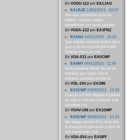
En
VGOU-112
por
EA1JAG
EA1BJE
13/03/2023 - 00:37
Veo que compañía no te ha
faltado. Habrás estado
entretenido con tanto ganado. ...
En
VGSA-222
por
EA3FNZ
EA5NU
14/01/2023 - 19:43
Que orgullo siempre poder decir
que a mí me enseñó EA5CMP.
Gracias Paco por est...
En
VGA-031
por
EA5CMP
EA4MY
06/01/2023 - 11:30
Enhorabuena Albert. No es de
extrañar que haya sido la
primera actividad desde es...
En
VGL-104
por
EA3IW
EA5CMP
23/09/2022 - 12:28
Gracias a ti Don Miguel el placer
ha sido el mío de compartir esta
actividad con ...
En
VGAV-166
por
EA1DMP
EA5CMP
26/08/2022 - 13:32
Me alegro mucho Don Juan por
tu trayectoria que poco a poco te
vas superando, incl...
En
VGA-054
por
EA5IFF