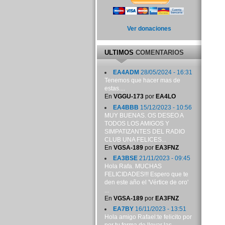
Ver donaciones
ULTIMOS
COMENTARIOS
EA4ADM
28/05/2024 - 16:31
Tenemos que hacer mas de
estas....
En
VGGU-173
por
EA4LO
EA4BBB
15/12/2023 - 10:56
MUY BUENAS. OS DESEO A
TODOS LOS AMIGOS Y
SIMPATIZANTES DEL RADIO
CLUB UNA FELICES...
En
VGSA-189
por
EA3FNZ
EA3BSE
21/11/2023 - 09:45
Hola Rafa. MUCHAS
FELICIDADES!!! Espero que te
den este año el 'Vértice de oro'
...
En
VGSA-189
por
EA3FNZ
EA7BY
16/11/2023 - 13:51
Hola amigo Rafael:te felicito por