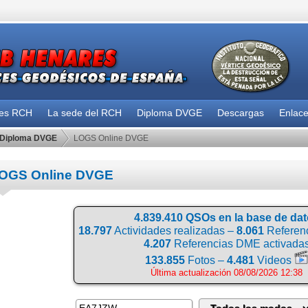
des RCH
La sede del RCH
Diploma DVGE
Descargas
Enlac
Diploma DVGE
LOGS Online DVGE
OGS Online DVGE
4.839.410 QSOs en la base de da
18.797
Actividades realizadas –
8.061
Referenc
4.207
Referencias DME activada
133.855
Fotos –
4.481
Videos
Última actualización 08/08/2026 12:38