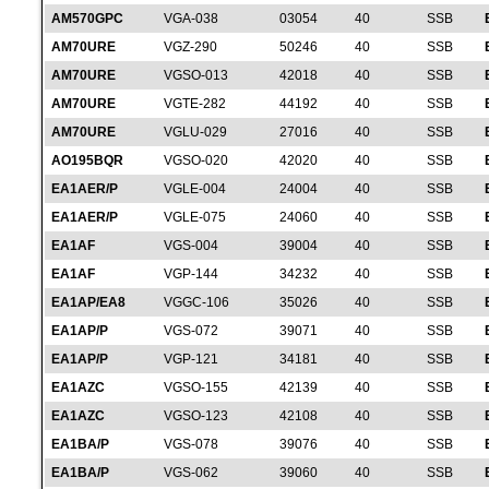
AM570GPC
VGA-038
03054
40
SSB
AM70URE
VGZ-290
50246
40
SSB
AM70URE
VGSO-013
42018
40
SSB
AM70URE
VGTE-282
44192
40
SSB
AM70URE
VGLU-029
27016
40
SSB
AO195BQR
VGSO-020
42020
40
SSB
EA1AER/P
VGLE-004
24004
40
SSB
EA1AER/P
VGLE-075
24060
40
SSB
EA1AF
VGS-004
39004
40
SSB
EA1AF
VGP-144
34232
40
SSB
EA1AP/EA8
VGGC-106
35026
40
SSB
EA1AP/P
VGS-072
39071
40
SSB
EA1AP/P
VGP-121
34181
40
SSB
EA1AZC
VGSO-155
42139
40
SSB
EA1AZC
VGSO-123
42108
40
SSB
EA1BA/P
VGS-078
39076
40
SSB
EA1BA/P
VGS-062
39060
40
SSB