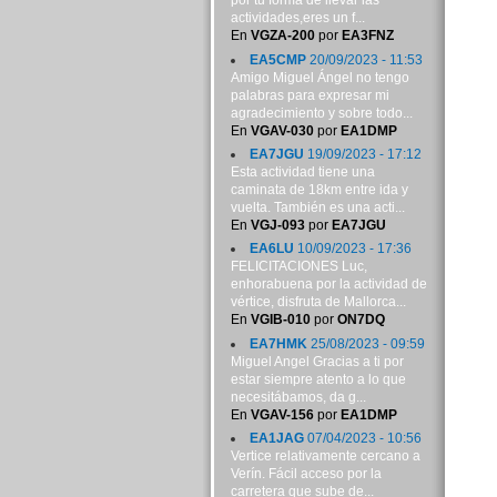
por tu forma de llevar las
actividades,eres un f...
En
VGZA-200
por
EA3FNZ
EA5CMP
20/09/2023 - 11:53
Amigo Miguel Ángel no tengo
palabras para expresar mi
agradecimiento y sobre todo...
En
VGAV-030
por
EA1DMP
EA7JGU
19/09/2023 - 17:12
Esta actividad tiene una
caminata de 18km entre ida y
vuelta. También es una acti...
En
VGJ-093
por
EA7JGU
EA6LU
10/09/2023 - 17:36
FELICITACIONES Luc,
enhorabuena por la actividad de
vértice, disfruta de Mallorca...
En
VGIB-010
por
ON7DQ
EA7HMK
25/08/2023 - 09:59
Miguel Angel Gracias a ti por
estar siempre atento a lo que
necesitábamos, da g...
En
VGAV-156
por
EA1DMP
EA1JAG
07/04/2023 - 10:56
Vertice relativamente cercano a
Verín. Fácil acceso por la
carretera que sube de...