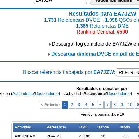
Resultados para EA7JZW
1.731
Referencias DVGE –
1.998
QSOs enc
1.385
Referencias DME
Ranking General:
#590
Descargar log completo de EA7JZW en
Descargar diploma DVGE en pdf de
Buscar referencia trabajada por
EA7JZW
:
Resultados ordenados por:
Fecha (
Ascendente
/
Descendente
) – Actividad (
Ascendente
/
Descendente
) – 
< Anterior
1
2
3
4
5
6
7
8
9
10
S
Viendo la pagina:
1
de 10
Actividad
Referencia
DME
Banda
Modo
AM514URG
VGV-147
46190
40
SSB