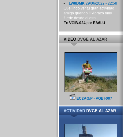
LW8DMK
29/06/2022 - 22:58
Que lindo ver tu gran actividad
amigo querido !!! Abrazo muy
fuerte desde el otro...
En
VGIB-024
por
EA6LU
VIDEO
DVGE AL AZAR
EC2AG/P - VGBI-007
ACTIVIDAD
DVGE AL AZAR