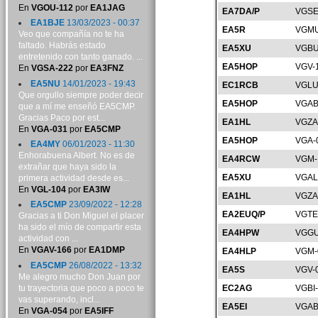
En
VGOU-112
por
EA1JAG
EA7DA/P
VGSE
EA1BJE
13/03/2023 - 00:37
EA5R
VGMU
Veo que compañía no te ha
faltado. Habrás estado
EA5XU
VGBU
entretenido con tanto ganado. ...
EA5HOP
VGV-
En
VGSA-222
por
EA3FNZ
EA5NU
14/01/2023 - 19:43
EC1RCB
VGLU
Que orgullo siempre poder decir
EA5HOP
VGAB
que a mí me enseñó EA5CMP.
Gracias Paco por est...
EA1HL
VGZA
En
VGA-031
por
EA5CMP
EA5HOP
VGA-
EA4MY
06/01/2023 - 11:30
Enhorabuena Albert. No es de
EA4RCW
VGM-
extrañar que haya sido la
EA5XU
VGAL
primera actividad desde es...
En
VGL-104
por
EA3IW
EA1HL
VGZA
EA5CMP
23/09/2022 - 12:28
EA2EUQ/P
VGTE
Gracias a ti Don Miguel el placer
ha sido el mío de compartir esta
EA4HPW
VGGU
actividad con ...
En
VGAV-166
por
EA1DMP
EA4HLP
VGM-
EA5CMP
26/08/2022 - 13:32
EA5S
VGV-
Me alegro mucho Don Juan por
tu trayectoria que poco a poco te
EC2AG
VGBI
vas superando, incl...
EA5EI
VGAB
En
VGA-054
por
EA5IFF