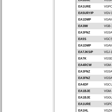
EA1BJE
VGSA
EA1URE
VGPO
EA5URY/P
VGV-
EA1DMP
VGAV
EA3IW
VGB-
EA3FNZ
VGSA
EA5S
VGCS
EA1DMP
VGAV
EA7JKS/P
VGJ-
EA7K
VGSE
EA4RCW
VGM-
EA3FNZ
VGSA
EA3FNZ
VGSA
EA4DF
VGCU
EA1BJE
VGM-
EA1BJE
VGGU
EA1URE
VGPO
EA1HL
VGZA