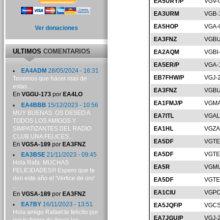
EA5URY/P
VGV-
EA3URM
VGB-
EA5HOP
VGA-
Ver donaciones
EA3FNZ
VGBU
ULTIMOS
COMENTARIOS
EA2AQM
VGBI
EA5ER/P
VGA-
EA4ADM
28/05/2024 - 16:31
EB7FHW/P
VGJ-
Tenemos que hacer mas de
estas....
EA3FNZ
VGBU
En
VGGU-173
por
EA4LO
EA1FMJ/P
VGMA
EA4BBB
15/12/2023 - 10:56
MUY BUENAS. OS DESEO A
EA7ITL
VGAL
TODOS LOS AMIGOS Y
SIMPATIZANTES DEL RADIO
EA1HL
VGZA
CLUB UNA FELICES...
EA5DF
VGTE
En
VGSA-189
por
EA3FNZ
EA5DF
VGTE
EA3BSE
21/11/2023 - 09:45
Hola Rafa. MUCHAS
EA5R
VGMU
FELICIDADES!!! Espero que te
den este año el 'Vértice de oro'
EA5DF
VGTE
...
EA1CIU
VGPO
En
VGSA-189
por
EA3FNZ
EA7BY
16/11/2023 - 13:51
EA5JQF/P
VGCS
Hola amigo Rafael:te felicito por
EA7JGU/P
VGJ-