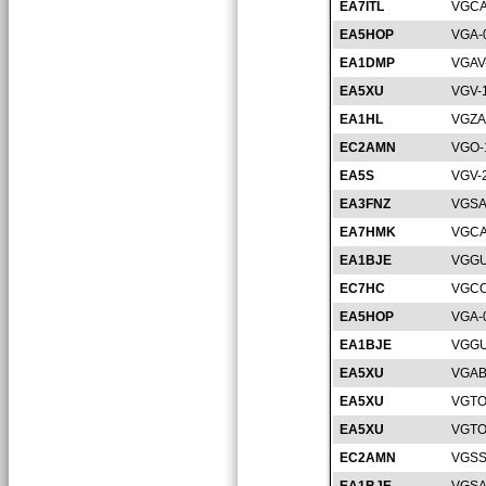
EA7ITL
VGCA
EA5HOP
VGA-
EA1DMP
VGAV
EA5XU
VGV-
EA1HL
VGZA
EC2AMN
VGO-
EA5S
VGV-
EA3FNZ
VGSA
EA7HMK
VGCA
EA1BJE
VGGU
EC7HC
VGCO
EA5HOP
VGA-
EA1BJE
VGGU
EA5XU
VGAB
EA5XU
VGTO
EA5XU
VGTO
EC2AMN
VGSS