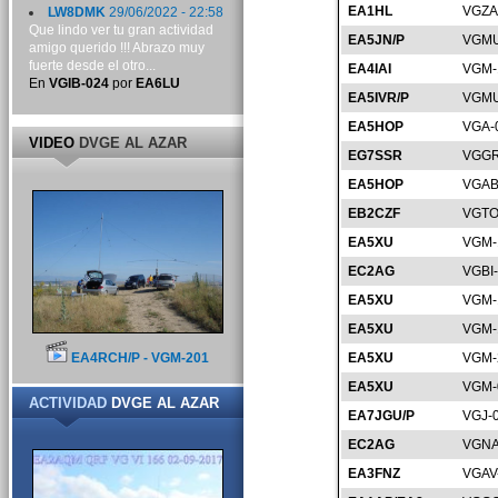
EA1HL
VGZA
LW8DMK
29/06/2022 - 22:58
Que lindo ver tu gran actividad
EA5JN/P
VGMU
amigo querido !!! Abrazo muy
fuerte desde el otro...
EA4IAI
VGM-
En
VGIB-024
por
EA6LU
EA5IVR/P
VGMU
EA5HOP
VGA-
VIDEO
DVGE AL AZAR
EG7SSR
VGGR
EA5HOP
VGAB
EB2CZF
VGTO
EA5XU
VGM-
EC2AG
VGBI
EA5XU
VGM-
EA5XU
VGM-
EA4RCH/P - VGM-201
EA5XU
VGM-
EA5XU
VGM-
ACTIVIDAD
DVGE AL AZAR
EA7JGU/P
VGJ-
EC2AG
VGNA
EA3FNZ
VGAV