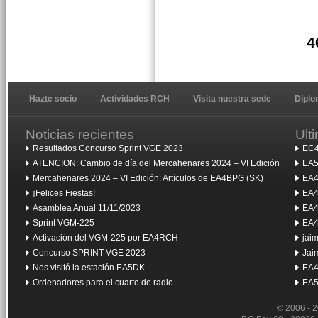
4
Hazte socio
Actividades RCH
Visita nuestra sede
Dipl
Noticias recientes
Ult
Resultados Concurso Sprint VGE 2023
EC4
ATENCION: Cambio de día del Mercahenares 2024 – VI Edición
EA5
Mercahenares 2024 – VI Edición: Artículos de EA4BPG (SK)
EA4
¡Felices Fiestas!
EA4
Asamblea Anual 11/11/2023
EA4
Sprint VGM-225
EA4
Activación del VGM-225 por EA4RCH
jai
Concurso SPRINT VGE 2023
Jai
Nos visitó la estación EA5DK
EA4
Ordenadores para el cuarto de radio
EA5
© 2006 - 