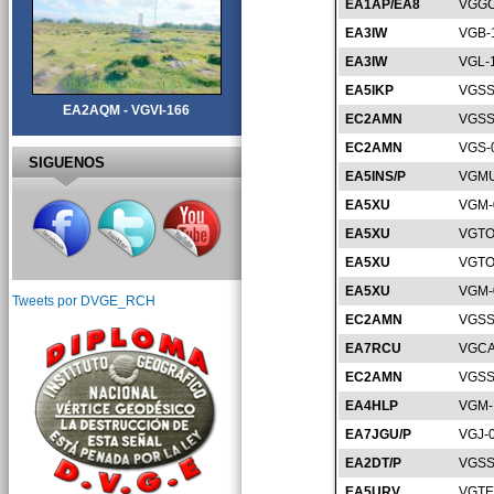
EA1AP/EA8
VGGC
EA3IW
VGB-
EA3IW
VGL-
EA5IKP
VGSS
EA2AQM - VGVI-166
EC2AMN
VGSS
EC2AMN
VGS-
SIGUENOS
EA5INS/P
VGMU
EA5XU
VGM-
EA5XU
VGTO
EA5XU
VGTO
EA5XU
VGM-
Tweets por DVGE_RCH
EC2AMN
VGSS
EA7RCU
VGCA
EC2AMN
VGSS
EA4HLP
VGM-
EA7JGU/P
VGJ-
EA2DT/P
VGSS
EA5URV
VGTE