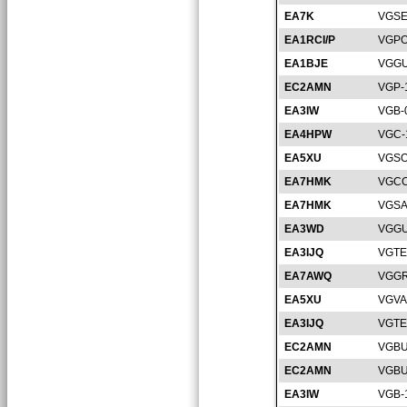
EA7K
VGSE
EA1RCI/P
VGPO
EA1BJE
VGGU
EC2AMN
VGP-
EA3IW
VGB-
EA4HPW
VGC-
EA5XU
VGSO
EA7HMK
VGCC
EA7HMK
VGSA
EA3WD
VGGU
EA3IJQ
VGTE
EA7AWQ
VGGR
EA5XU
VGVA
EA3IJQ
VGTE
EC2AMN
VGBU
EC2AMN
VGBU
EA3IW
VGB-