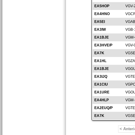
EA5HOP
VGV-
EA4HNO
VGCR
EA5EI
VGAB
EA3IW
VGB-
EA1BJE
VGM-
EA3HVE/P
VGV-
EA7K
VGSE
EA1HL
VGZA
EA1BJE
VGGU
EA3IJQ
VGTE
EA1CIU
VGPO
EA1URE
VGOU
EA4HLP
VGM-
EA2EUQ/P
VGTE
EA7K
VGSE
< Anteri