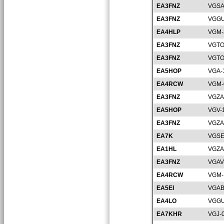
EA3FNZ
VGSA
EA3FNZ
VGGU
EA4HLP
VGM-
EA3FNZ
VGTO
EA3FNZ
VGTO
EA5HOP
VGA-
EA4RCW
VGM-
EA3FNZ
VGZA
EA5HOP
VGV-
EA3FNZ
VGZA
EA7K
VGSE
EA1HL
VGZA
EA3FNZ
VGAV
EA4RCW
VGM-
EA5EI
VGAB
EA4LO
VGGU
EA7KHR
VGJ-