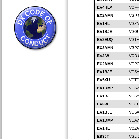
EA4HLP
VGM-
EC2AMN
VGP-
EA1HL
VGZA
EA1BJE
VGGU
EA2EUQ
VGTE
EC2AMN
VGPO
EA3IW
VGB-
EC2AMN
VGPO
EA1BJE
VGSA
EA5XU
VGTO
EA1DMP
VGAV
EA1BJE
VGSA
EA8W
VGGC
EA1BJE
VGSA
EA1DMP
VGAV
EA1HL
VGZA
EB3JT
VGL-