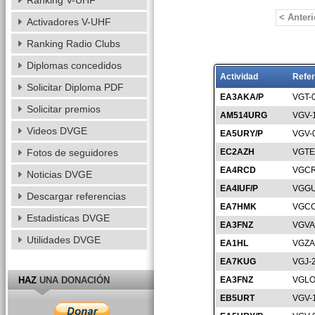
Ranking V-UHF
< Anteri
Activadores V-UHF
Ranking Radio Clubs
Diplomas concedidos
Actividad
Refer
Solicitar Diploma PDF
EA3AKA/P
VGT-
Solicitar premios
AM514URG
VGV-
Videos DVGE
EA5URY/P
VGV-
Fotos de seguidores
EC2AZH
VGTE
EA4RCD
VGCR
Noticias DVGE
EA4IUF/P
VGGU
Descargar referencias
EA7HMK
VGCO
Estadisticas DVGE
EA3FNZ
VGVA
Utilidades DVGE
EA1HL
VGZA
EA7KUG
VGJ-
HAZ
UNA DONACIÓN
EA3FNZ
VGLO
EB5URT
VGV-