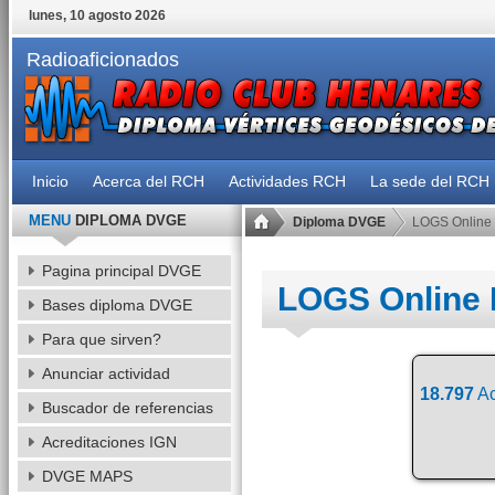
lunes, 10 agosto 2026
Radioaficionados
Inicio
Acerca del RCH
Actividades RCH
La sede del RCH
MENU
DIPLOMA DVGE
Diploma DVGE
LOGS Online
Pagina principal DVGE
LOGS Online
Bases diploma DVGE
Para que sirven?
Anunciar actividad
18.797
Ac
Buscador de referencias
Acreditaciones IGN
DVGE MAPS