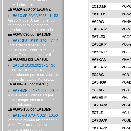
por tu forma de llevar las
actividades,eres un f...
EC1DJ/P
VGPO
En
VGZA-200
por
EA3FNZ
EA1FTV
VGSA
EA5CMP
20/09/2023 - 11:53
Amigo Miguel Ángel no tengo
EA4AW
VGSG
palabras para expresar mi
EA5ER/P
VGV-
agradecimiento y sobre todo...
En
VGAV-030
por
EA1DMP
EA7LEX
VGCO
EA7JGU
19/09/2023 - 17:12
EA5ER/P
VGJ-
Esta actividad tiene una
caminata de 18km entre ida y
EA5ER/P
VGJ-
vuelta. También es una acti...
En
VGJ-093
por
EA7JGU
EA7KAN
VGMA
EA6LU
10/09/2023 - 17:36
EA5ER/P
VGJ-
FELICITACIONES Luc,
EC2AG
VGB-
enhorabuena por la actividad de
vértice, disfruta de Mallorca...
EA5HOP
VGAB
En
VGIB-010
por
ON7DQ
EC2AG
VGB-
EA7HMK
25/08/2023 - 09:59
Miguel Angel Gracias a ti por
EA5ER/P
VGJ-
estar siempre atento a lo que
necesitábamos, da g...
EA7DA/P
VGSE
En
VGAV-156
por
EA1DMP
EC7LZ
VGH-
EA1JAG
07/04/2023 - 10:56
Vertice relativamente cercano a
EA7DA/P
VGSE
Verín. Fácil acceso por la
EA7DA/P
VGSE
carretera que sube de...