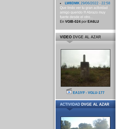
LW8DMK
29/06/2022 - 22:58
Que lindo ver tu gran actividad
amigo querido !!! Abrazo muy
fuerte desde el otro...
En
VGIB-024
por
EA6LU
VIDEO
DVGE AL AZAR
EA1IYF - VGLU-177
ACTIVIDAD
DVGE AL AZAR