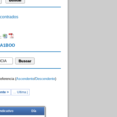
ontrados
n:
 EA1BOO
Referencia (
Ascendente
/
Descendente
)
ente >
… Ultima |
Indicativo
Día