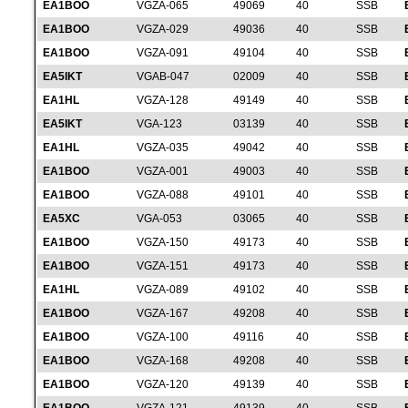
EA1BOO
VGZA-065
49069
40
SSB
EA1BOO
VGZA-029
49036
40
SSB
EA1BOO
VGZA-091
49104
40
SSB
EA5IKT
VGAB-047
02009
40
SSB
EA1HL
VGZA-128
49149
40
SSB
EA5IKT
VGA-123
03139
40
SSB
EA1HL
VGZA-035
49042
40
SSB
EA1BOO
VGZA-001
49003
40
SSB
EA1BOO
VGZA-088
49101
40
SSB
EA5XC
VGA-053
03065
40
SSB
EA1BOO
VGZA-150
49173
40
SSB
EA1BOO
VGZA-151
49173
40
SSB
EA1HL
VGZA-089
49102
40
SSB
EA1BOO
VGZA-167
49208
40
SSB
EA1BOO
VGZA-100
49116
40
SSB
EA1BOO
VGZA-168
49208
40
SSB
EA1BOO
VGZA-120
49139
40
SSB