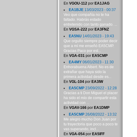
En
VGOU-112
por
EA1JAG
EA1BJE
13/03/2023 - 00:37
Veo que compañía no te ha
faltado. Habrás estado
entretenido con tanto ganado. ...
En
VGSA-222
por
EA3FNZ
EA5NU
14/01/2023 - 19:43
Que orgullo siempre poder decir
que a mí me enseñó EA5CMP.
Gracias Paco por est...
En
VGA-031
por
EA5CMP
EA4MY
06/01/2023 - 11:30
Enhorabuena Albert. No es de
extrañar que haya sido la
primera actividad desde es...
En
VGL-104
por
EA3IW
EA5CMP
23/09/2022 - 12:28
Gracias a ti Don Miguel el placer
ha sido el mío de compartir esta
actividad con ...
En
VGAV-166
por
EA1DMP
EA5CMP
26/08/2022 - 13:32
Me alegro mucho Don Juan por
tu trayectoria que poco a poco te
vas superando, incl...
En
VGA-054
por
EA5IFF