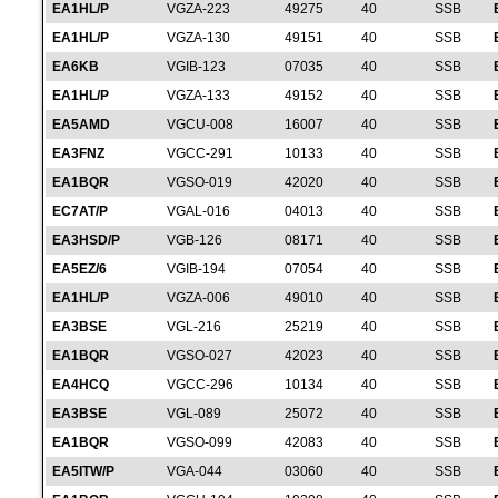
EA1HL/P
VGZA-223
49275
40
SSB
EA1HL/P
VGZA-130
49151
40
SSB
EA6KB
VGIB-123
07035
40
SSB
EA1HL/P
VGZA-133
49152
40
SSB
EA5AMD
VGCU-008
16007
40
SSB
EA3FNZ
VGCC-291
10133
40
SSB
EA1BQR
VGSO-019
42020
40
SSB
EC7AT/P
VGAL-016
04013
40
SSB
EA3HSD/P
VGB-126
08171
40
SSB
EA5EZ/6
VGIB-194
07054
40
SSB
EA1HL/P
VGZA-006
49010
40
SSB
EA3BSE
VGL-216
25219
40
SSB
EA1BQR
VGSO-027
42023
40
SSB
EA4HCQ
VGCC-296
10134
40
SSB
EA3BSE
VGL-089
25072
40
SSB
EA1BQR
VGSO-099
42083
40
SSB
EA5ITW/P
VGA-044
03060
40
SSB