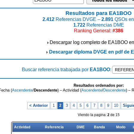
Resultados para EA1BOO
2.412
Referencias DVGE –
2.891
QSOs enc
1.722
Referencias DME
Ranking General:
#386
Descargar log completo de EA1BOO e
Descargar diploma DVGE en pdf de
Buscar referencia trabajada por
EA1BOO
:
Resultados ordenados por:
Fecha (
Ascendente
/
Descendente
) – Actividad (
Ascendente
/
Descendente
) – 
< Anterior
1
2
3
4
5
6
7
8
9
10
Sigui
Viendo la pagina:
2
de 15
Actividad
Referencia
DME
Banda
Modo