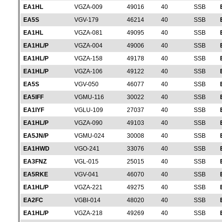
EA1HL
VGZA-009
49016
40
SSB
EA5S
VGV-179
46214
40
SSB
EA1HL
VGZA-081
49095
40
SSB
EA1HL/P
VGZA-004
49006
40
SSB
EA1HL/P
VGZA-158
49178
40
SSB
EA1HL/P
VGZA-106
49122
40
SSB
EA5S
VGV-050
46077
40
SSB
EA5IFF
VGMU-116
30022
40
SSB
EA1IYF
VGLU-109
27037
40
SSB
EA1HL/P
VGZA-090
49103
40
SSB
EA5JN/P
VGMU-024
30008
40
SSB
EA1HWD
VGO-241
33076
40
SSB
EA3FNZ
VGL-015
25015
40
SSB
EA5RKE
VGV-041
46070
40
SSB
EA1HL/P
VGZA-221
49275
40
SSB
EA2FC
VGBI-014
48020
40
SSB
EA1HL/P
VGZA-218
49269
40
SSB