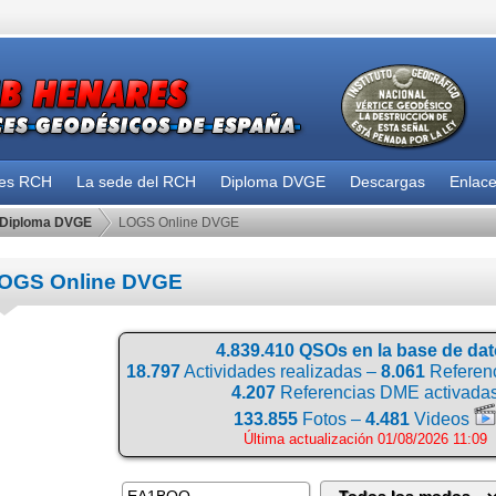
des RCH
La sede del RCH
Diploma DVGE
Descargas
Enlac
Diploma DVGE
LOGS Online DVGE
OGS Online DVGE
4.839.410 QSOs en la base de da
18.797
Actividades realizadas –
8.061
Referenc
4.207
Referencias DME activada
133.855
Fotos –
4.481
Videos
Última actualización 01/08/2026 11:09