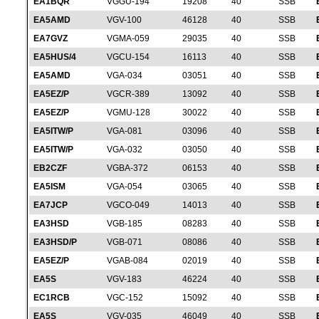
EA1BQR
VGGU-194
19208
40
SSB
EA5AMD
VGV-100
46128
40
SSB
EA7GVZ
VGMA-059
29035
40
SSB
EA5HUS/4
VGCU-154
16113
40
SSB
EA5AMD
VGA-034
03051
40
SSB
EA5EZ/P
VGCR-389
13092
40
SSB
EA5EZ/P
VGMU-128
30022
40
SSB
EA5ITW/P
VGA-081
03096
40
SSB
EA5ITW/P
VGA-032
03050
40
SSB
EB2CZF
VGBA-372
06153
40
SSB
EA5ISM
VGA-054
03065
40
SSB
EA7JCP
VGCO-049
14013
40
SSB
EA3HSD
VGB-185
08283
40
SSB
EA3HSD/P
VGB-071
08086
40
SSB
EA5EZ/P
VGAB-084
02019
40
SSB
EA5S
VGV-183
46224
40
SSB
EC1RCB
VGC-152
15092
40
SSB
EA5S
VGV-035
46049
40
SSB