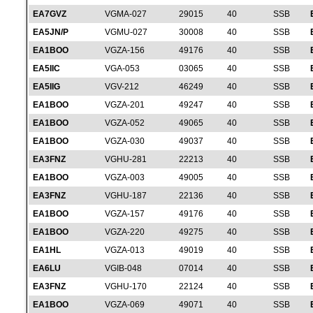
EA7GVZ
VGMA-027
29015
40
SSB
EA5JN/P
VGMU-027
30008
40
SSB
EA1BOO
VGZA-156
49176
40
SSB
EA5IIC
VGA-053
03065
40
SSB
EA5IIG
VGV-212
46249
40
SSB
EA1BOO
VGZA-201
49247
40
SSB
EA1BOO
VGZA-052
49065
40
SSB
EA1BOO
VGZA-030
49037
40
SSB
EA3FNZ
VGHU-281
22213
40
SSB
EA1BOO
VGZA-003
49005
40
SSB
EA3FNZ
VGHU-187
22136
40
SSB
EA1BOO
VGZA-157
49176
40
SSB
EA1BOO
VGZA-220
49275
40
SSB
EA1HL
VGZA-013
49019
40
SSB
EA6LU
VGIB-048
07014
40
SSB
EA3FNZ
VGHU-170
22124
40
SSB
EA1BOO
VGZA-069
49071
40
SSB