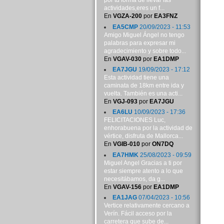
por tu forma de llevar las
actividades,eres un f...
En
VGZA-200
por
EA3FNZ
EA5CMP
20/09/2023 - 11:53
Amigo Miguel Ángel no tengo
palabras para expresar mi
agradecimiento y sobre todo...
En
VGAV-030
por
EA1DMP
EA7JGU
19/09/2023 - 17:12
Esta actividad tiene una
caminata de 18km entre ida y
vuelta. También es una acti...
En
VGJ-093
por
EA7JGU
EA6LU
10/09/2023 - 17:36
FELICITACIONES Luc,
enhorabuena por la actividad de
vértice, disfruta de Mallorca...
En
VGIB-010
por
ON7DQ
EA7HMK
25/08/2023 - 09:59
Miguel Angel Gracias a ti por
estar siempre atento a lo que
necesitábamos, da g...
En
VGAV-156
por
EA1DMP
EA1JAG
07/04/2023 - 10:56
Vertice relativamente cercano a
Verín. Fácil acceso por la
carretera que sube de...