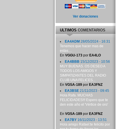
Ver donaciones
ULTIMOS
COMENTARIOS
EA4ADM
28/05/2024 - 16:31
Tenemos que hacer mas de
estas....
En
VGGU-173
por
EA4LO
EA4BBB
15/12/2023 - 10:56
MUY BUENAS. OS DESEO A
TODOS LOS AMIGOS Y
SIMPATIZANTES DEL RADIO
CLUB UNA FELICES...
En
VGSA-189
por
EA3FNZ
EA3BSE
21/11/2023 - 09:45
Hola Rafa. MUCHAS
FELICIDADES!!! Espero que te
den este año el 'Vértice de oro'
...
En
VGSA-189
por
EA3FNZ
EA7BY
16/11/2023 - 13:51
Hola amigo Rafael:te felicito por