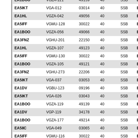
EA1BOO
VGZA-121
49139
40
SSB
EA5IKT
VGA-012
03014
40
SSB
EA1HL
VGZA-042
49056
40
SSB
EA5IFF
VGMU-128
30022
40
SSB
EA1BOO
VGZA-056
49066
40
SSB
EA3FNZ
VGHU-201
22150
40
SSB
EA1HL
VGZA-107
49123
40
SSB
EA5IFF
VGMU-130
30022
40
SSB
EA1BOO
VGZA-105
49121
40
SSB
EA3FNZ
VGHU-273
22206
40
SSB
EA5IKT
VGA-037
03053
40
SSB
EA1DV
VGBU-123
09196
40
SSB
EA5IKT
VGA-026
03043
40
SSB
EA1BOO
VGZA-119
49139
40
SSB
EA1DV
VGP-119
34178
40
SSB
EA1BOO
VGZA-177
49214
40
SSB
EA5IIC
VGA-049
03065
40
SSB
EA5IFF
VGMU-116
30022
40
SSB