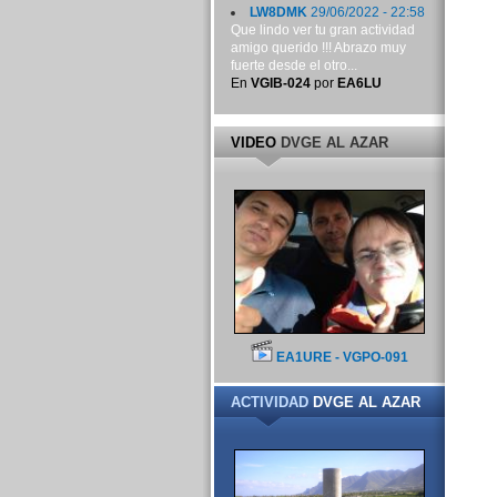
LW8DMK
29/06/2022 - 22:58
Que lindo ver tu gran actividad
amigo querido !!! Abrazo muy
fuerte desde el otro...
En
VGIB-024
por
EA6LU
VIDEO
DVGE AL AZAR
EA1URE - VGPO-091
ACTIVIDAD
DVGE AL AZAR