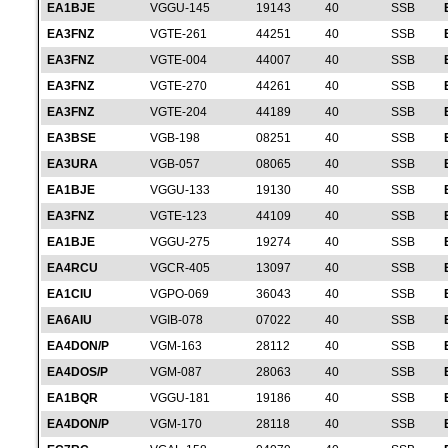
EA1BJE
VGGU-145
19143
40
SSB
EA3FNZ
VGTE-261
44251
40
SSB
EA3FNZ
VGTE-004
44007
40
SSB
EA3FNZ
VGTE-270
44261
40
SSB
EA3FNZ
VGTE-204
44189
40
SSB
EA3BSE
VGB-198
08251
40
SSB
EA3URA
VGB-057
08065
40
SSB
EA1BJE
VGGU-133
19130
40
SSB
EA3FNZ
VGTE-123
44109
40
SSB
EA1BJE
VGGU-275
19274
40
SSB
EA4RCU
VGCR-405
13097
40
SSB
EA1CIU
VGPO-069
36043
40
SSB
EA6AIU
VGIB-078
07022
40
SSB
EA4DON/P
VGM-163
28112
40
SSB
EA4DOS/P
VGM-087
28063
40
SSB
EA1BQR
VGGU-181
19186
40
SSB
EA4DON/P
VGM-170
28118
40
SSB