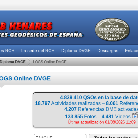
des RCH
La sede del RCH
Diploma DVGE
Descargas
Enlac
Diploma DVGE
LOGS Online DVGE
OGS Online DVGE
4.839.410 QSOs en la base de da
18.797
Actividades realizadas –
8.061
Referenc
4.207
Referencias DME activada
133.855
Fotos –
4.481
Videos
Última actualización 01/08/2026 11:09