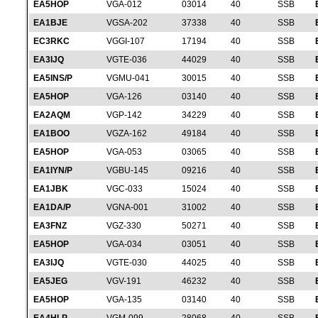
EA5HOP
VGA-012
03014
40
SSB
EA1BJE
VGSA-202
37338
40
SSB
EC3RKC
VGGI-107
17194
40
SSB
EA3IJQ
VGTE-036
44029
40
SSB
EA5INS/P
VGMU-041
30015
40
SSB
EA5HOP
VGA-126
03140
40
SSB
EA2AQM
VGP-142
34229
40
SSB
EA1BOO
VGZA-162
49184
40
SSB
EA5HOP
VGA-053
03065
40
SSB
EA1IYN/P
VGBU-145
09216
40
SSB
EA1JBK
VGC-033
15024
40
SSB
EA1DA/P
VGNA-001
31002
40
SSB
EA3FNZ
VGZ-330
50271
40
SSB
EA5HOP
VGA-034
03051
40
SSB
EA3IJQ
VGTE-030
44025
40
SSB
EA5JEG
VGV-191
46232
40
SSB
EA5HOP
VGA-135
03140
40
SSB