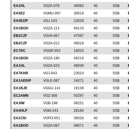
EA1HL
VGZA-076
49083
40
SSB
EA5EZ
VGMU-097
30019
40
SSB
EA5EZ/P
VGJ-103
23029
40
SSB
EA1BOO
VGZA-113
49133
40
SSB
EB2CZF
VGVA-067
47097
40
SSB
EB2CZF
VGZA-012
49018
40
SSB
EC7RC
VGGR-053
18023
40
SSB
EA1BOO
VGZA-180
49219
40
SSB
EA1HL
VGZA-023
49030
40
SSB
EA7KHR
VGJ-043
23010
40
SSB
EA1AER/P
VGLE-087
24071
40
SSB
EA1BJE
VGGU-141
19138
40
SSB
EC2AMN
VGZ-366
50297
40
SSB
EA3IW
VGB-198
08251
40
SSB
EA4HLP
VGM-243
28160
40
SSB
EA1CIU
VGPO-051
36026
40
SSB
EA1BOO
VGZA-067
49071
40
SSB