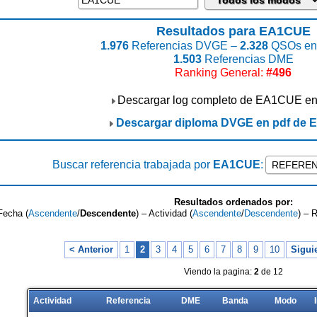
Resultados para EA1CUE
1.976
Referencias DVGE –
2.328
QSOs enc
1.503
Referencias DME
Ranking General:
#496
Descargar log completo de EA1CUE e
Descargar diploma DVGE en pdf de
Buscar referencia trabajada por
EA1CUE
:
Resultados ordenados por:
Fecha (
Ascendente
/
Descendente
) – Actividad (
Ascendente
/
Descendente
) – 
< Anterior
1
2
3
4
5
6
7
8
9
10
Sigui
Viendo la pagina:
2
de 12
Actividad
Referencia
DME
Banda
Modo