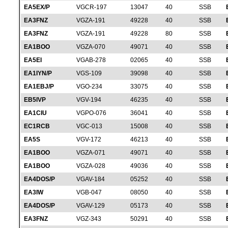
EA5EX/P
VGCR-197
13047
40
SSB
EA3FNZ
VGZA-191
49228
40
SSB
EA3FNZ
VGZA-191
49228
80
SSB
EA1BOO
VGZA-070
49071
40
SSB
EA5EI
VGAB-278
02065
40
SSB
EA1IYN/P
VGS-109
39098
40
SSB
EA1EBJ/P
VGO-234
33075
40
SSB
EB5IVP
VGV-194
46235
40
SSB
EA1CIU
VGPO-076
36041
40
SSB
EC1RCB
VGC-013
15008
40
SSB
EA5S
VGV-172
46213
40
SSB
EA1BOO
VGZA-071
49071
40
SSB
EA1BOO
VGZA-028
49036
40
SSB
EA4DOS/P
VGAV-184
05252
40
SSB
EA3IW
VGB-047
08050
40
SSB
EA4DOS/P
VGAV-129
05173
40
SSB
EA3FNZ
VGZ-343
50291
40
SSB