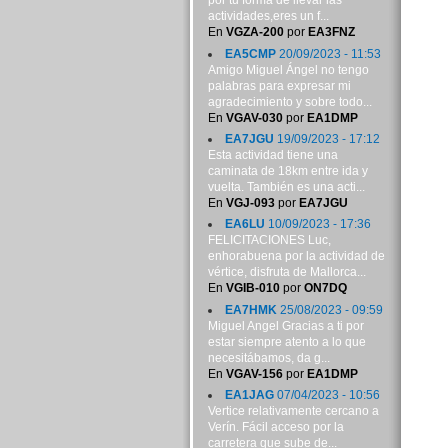
por tu forma de llevar las
actividades,eres un f...
En
VGZA-200
por
EA3FNZ
EA5CMP
20/09/2023 - 11:53
Amigo Miguel Ángel no tengo
palabras para expresar mi
agradecimiento y sobre todo...
En
VGAV-030
por
EA1DMP
EA7JGU
19/09/2023 - 17:12
Esta actividad tiene una
caminata de 18km entre ida y
vuelta. También es una acti...
En
VGJ-093
por
EA7JGU
EA6LU
10/09/2023 - 17:36
FELICITACIONES Luc,
enhorabuena por la actividad de
vértice, disfruta de Mallorca...
En
VGIB-010
por
ON7DQ
EA7HMK
25/08/2023 - 09:59
Miguel Angel Gracias a ti por
estar siempre atento a lo que
necesitábamos, da g...
En
VGAV-156
por
EA1DMP
EA1JAG
07/04/2023 - 10:56
Vertice relativamente cercano a
Verín. Fácil acceso por la
carretera que sube de...