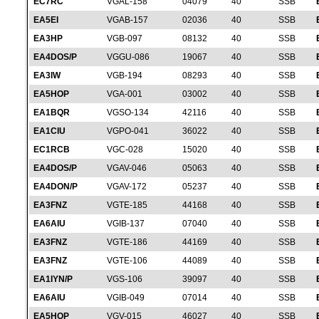
EC7RC
VGAL-158
04079
40
SSB
EA5EI
VGAB-157
02036
40
SSB
EA3HP
VGB-097
08132
40
SSB
EA4DOS/P
VGGU-086
19067
40
SSB
EA3IW
VGB-194
08293
40
SSB
EA5HOP
VGA-001
03002
40
SSB
EA1BQR
VGSO-134
42116
40
SSB
EA1CIU
VGPO-041
36022
40
SSB
EC1RCB
VGC-028
15020
40
SSB
EA4DOS/P
VGAV-046
05063
40
SSB
EA4DON/P
VGAV-172
05237
40
SSB
EA3FNZ
VGTE-185
44168
40
SSB
EA6AIU
VGIB-137
07040
40
SSB
EA3FNZ
VGTE-186
44169
40
SSB
EA3FNZ
VGTE-106
44089
40
SSB
EA1IYN/P
VGS-106
39097
40
SSB
EA6AIU
VGIB-049
07014
40
SSB
EA5HOP
VGV-015
46027
40
SSB