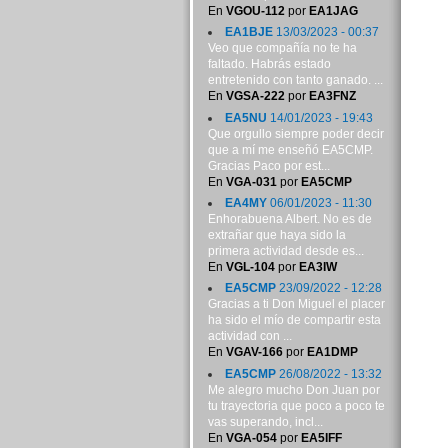
En
VGOU-112
por
EA1JAG
EA1BJE
13/03/2023 - 00:37
Veo que compañía no te ha
faltado. Habrás estado
entretenido con tanto ganado. ...
En
VGSA-222
por
EA3FNZ
EA5NU
14/01/2023 - 19:43
Que orgullo siempre poder decir
que a mí me enseñó EA5CMP.
Gracias Paco por est...
En
VGA-031
por
EA5CMP
EA4MY
06/01/2023 - 11:30
Enhorabuena Albert. No es de
extrañar que haya sido la
primera actividad desde es...
En
VGL-104
por
EA3IW
EA5CMP
23/09/2022 - 12:28
Gracias a ti Don Miguel el placer
ha sido el mío de compartir esta
actividad con ...
En
VGAV-166
por
EA1DMP
EA5CMP
26/08/2022 - 13:32
Me alegro mucho Don Juan por
tu trayectoria que poco a poco te
vas superando, incl...
En
VGA-054
por
EA5IFF