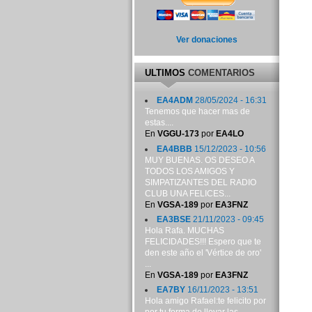
Ver donaciones
ULTIMOS
COMENTARIOS
EA4ADM
28/05/2024 - 16:31
Tenemos que hacer mas de
estas....
En
VGGU-173
por
EA4LO
EA4BBB
15/12/2023 - 10:56
MUY BUENAS. OS DESEO A
TODOS LOS AMIGOS Y
SIMPATIZANTES DEL RADIO
CLUB UNA FELICES...
En
VGSA-189
por
EA3FNZ
EA3BSE
21/11/2023 - 09:45
Hola Rafa. MUCHAS
FELICIDADES!!! Espero que te
den este año el 'Vértice de oro'
...
En
VGSA-189
por
EA3FNZ
EA7BY
16/11/2023 - 13:51
Hola amigo Rafael:te felicito por