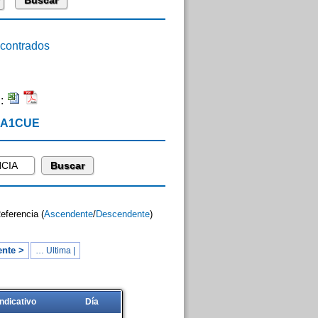
ontrados
n:
 EA1CUE
Referencia (
Ascendente
/
Descendente
)
ente >
… Ultima |
Indicativo
Día