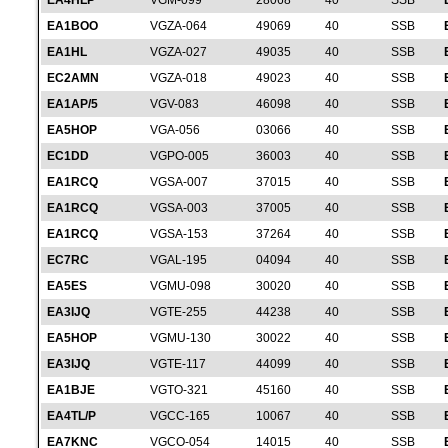
EA4HLP
VGM-099
28068
40
SSB
EA1BOO
VGZA-064
49069
40
SSB
EA1HL
VGZA-027
49035
40
SSB
EC2AMN
VGZA-018
49023
40
SSB
EA1AP/5
VGV-083
46098
40
SSB
EA5HOP
VGA-056
03066
40
SSB
EC1DD
VGPO-005
36003
40
SSB
EA1RCQ
VGSA-007
37015
40
SSB
EA1RCQ
VGSA-003
37005
40
SSB
EA1RCQ
VGSA-153
37264
40
SSB
EC7RC
VGAL-195
04094
40
SSB
EA5ES
VGMU-098
30020
40
SSB
EA3IJQ
VGTE-255
44238
40
SSB
EA5HOP
VGMU-130
30022
40
SSB
EA3IJQ
VGTE-117
44099
40
SSB
EA1BJE
VGTO-321
45160
40
SSB
EA4TL/P
VGCC-165
10067
40
SSB
EA7KNC
VGCO-054
14015
40
SSB