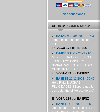
Ver donaciones
ULTIMOS
COMENTARIOS
EA4ADM
28/05/2024 - 16:31
Tenemos que hacer mas de
estas....
En
VGGU-173
por
EA4LO
EA4BBB
15/12/2023 - 10:56
MUY BUENAS. OS DESEO A
TODOS LOS AMIGOS Y
SIMPATIZANTES DEL RADIO
CLUB UNA FELICES...
En
VGSA-189
por
EA3FNZ
EA3BSE
21/11/2023 - 09:45
Hola Rafa. MUCHAS
FELICIDADES!!! Espero que te
den este año el 'Vértice de oro'
...
En
VGSA-189
por
EA3FNZ
EA7BY
16/11/2023 - 13:51
Hola amigo Rafael:te felicito por