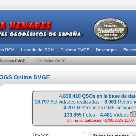
des RCH
La sede del RCH
Diploma DVGE
Descargas
Enlac
Diploma DVGE
LOGS Online DVGE
OGS Online DVGE
4.839.410 QSOs en la base de da
18.797
Actividades realizadas –
8.061
Referenc
4.207
Referencias DME activada
133.855
Fotos –
4.481
Videos
Última actualización 01/08/2026 11:09