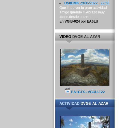
LW8DMK
29/06/2022 - 22:58
Que lindo ver tu gran actividad
amigo querido !!! Abrazo muy
fuerte desde el otro...
En
VGIB-024
por
EA6LU
VIDEO
DVGE AL AZAR
EA1GTX - VGOU-122
ACTIVIDAD
DVGE AL AZAR