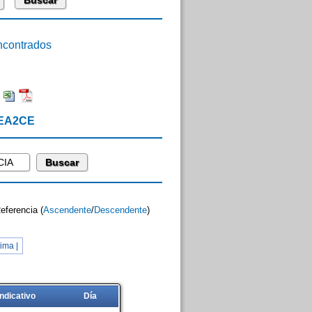
contrados
:
 EA2CE
Referencia (
Ascendente
/
Descendente
)
ima |
Indicativo
Día