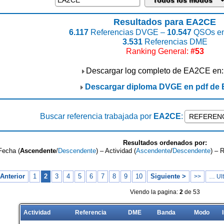
Resultados para EA2CE
6.117
Referencias DVGE –
10.547
QSOs en
3.531
Referencias DME
Ranking General:
#53
Descargar log completo de EA2CE en
Descargar diploma DVGE en pdf de
Buscar referencia trabajada por
EA2CE
:
Resultados ordenados por:
Fecha (
Ascendente
/
Descendente
) – Actividad (
Ascendente
/
Descendente
) – 
Anterior
1
2
3
4
5
6
7
8
9
10
Siguiente >
>>
… Ult
Viendo la pagina:
2
de 53
Actividad
Referencia
DME
Banda
Modo