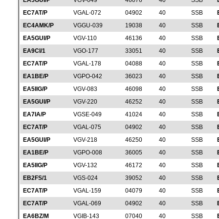
EA5GUI/P
VGV-049
46076
40
SSB
EC7AT/P
VGAL-072
04902
40
SSB
EC4AMK/P
VGGU-039
19038
40
SSB
EA5GUI/P
VGV-110
46136
40
SSB
EA9CI/1
VGO-177
33051
40
SSB
EC7AT/P
VGAL-178
04088
40
SSB
EA1BE/P
VGPO-042
36023
40
SSB
EA5IIG/P
VGV-083
46098
40
SSB
EA5GUI/P
VGV-220
46252
40
SSB
EA7IA/P
VGSE-049
41024
40
SSB
EC7AT/P
VGAL-075
04902
40
SSB
EA5GUI/P
VGV-218
46250
40
SSB
EA1BE/P
VGPO-008
36005
40
SSB
EA5IIG/P
VGV-132
46172
40
SSB
EB2FS/1
VGS-024
39052
40
SSB
EC7AT/P
VGAL-159
04079
40
SSB
EC7AT/P
VGAL-069
04902
40
SSB
EA6BZ/M
VGIB-143
07040
40
SSB