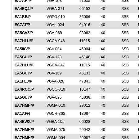
EA7AH/P
VGH-076
21035
40
SSB
EA4EQJ/P
VGBA-371
06153
40
SSB
EA1BE/P
VGPO-010
36006
40
SSB
EC7AT/P
VGAL-024
04016
40
SSB
EA5GVZ/P
VGA-069
03082
40
SSB
EA7HLU/P
VGCA-046
11015
40
SSB
EA5IIG/P
VGV-004
46004
40
SSB
EA5GUI/P
VGV-123
46148
40
SSB
EA7HLU/P
VGCA-047
11015
40
SSB
EA5GUI/P
VGV-109
46133
40
SSB
EA1FEJ/P
VGVA-026
47043
40
SSB
EA4RCC/P
VGCC-310
10147
40
SSB
EA5GUI/P
VGV-025
46038
40
SSB
EA7HMH/P
VGMA-010
29012
40
SSB
EA1AF/4
VGCR-365
13087
40
SSB
EA4EWX/P
VGBA-105
06028
40
SSB
EA7HMH/P
VGMA-075
29042
40
SSB
EA7HMH/P
VGMA-004
29007
40
SSB