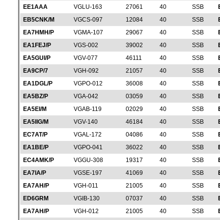
EE1AAA
VGLU-163
27061
40
SSB
EB5CNK/M
VGCS-097
12084
40
SSB
EA7HMH/P
VGMA-107
29067
40
SSB
EA1FEJ/P
VGS-002
39002
40
SSB
EA5GUI/P
VGV-077
46111
40
SSB
EA9CP/7
VGH-092
21057
40
SSB
EA1DGL/P
VGPO-012
36008
40
SSB
EA5BZ/P
VGA-042
03059
40
SSB
EA5EI/M
VGAB-119
02029
40
SSB
EA5IIG/M
VGV-140
46184
40
SSB
EC7AT/P
VGAL-172
04086
40
SSB
EA1BE/P
VGPO-041
36022
40
SSB
EC4AMK/P
VGGU-308
19317
40
SSB
EA7IA/P
VGSE-197
41069
40
SSB
EA7AH/P
VGH-011
21005
40
SSB
ED6GRM
VGIB-130
07037
40
SSB
EA7AH/P
VGH-012
21005
40
SSB