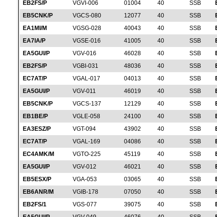
EB2FS/P
VGVI-006
01004
40
SSB
EB5CNK/P
VGCS-080
12077
40
SSB
EA1MI/M
VGSG-028
40043
40
SSB
EA7IA/P
VGSE-016
41005
40
SSB
EA5GUI/P
VGV-016
46028
40
SSB
EB2FS/P
VGBI-031
48036
40
SSB
EC7AT/P
VGAL-017
04013
40
SSB
EA5GUI/P
VGV-011
46019
40
SSB
EB5CNK/P
VGCS-137
12129
40
SSB
EB1BE/P
VGLE-058
24100
40
SSB
EA3ESZ/P
VGT-094
43902
40
SSB
EC7AT/P
VGAL-169
04086
40
SSB
EC4AMK/M
VGTO-225
45119
40
SSB
EA5GUI/P
VGV-012
46021
40
SSB
EB5ESX/P
VGA-053
03065
40
SSB
EB6ANR/M
VGIB-178
07050
40
SSB
EB2FS/1
VGS-077
39075
40
SSB