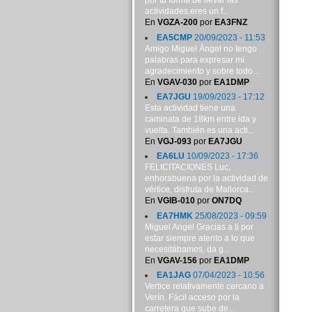
por tu forma de llevar las
actividades,eres un f...
En
VGZA-200
por
EA3FNZ
EA5CMP
20/09/2023 - 11:53
Amigo Miguel Ángel no tengo
palabras para expresar mi
agradecimiento y sobre todo...
En
VGAV-030
por
EA1DMP
EA7JGU
19/09/2023 - 17:12
Esta actividad tiene una
caminata de 18km entre ida y
vuelta. También es una acti...
En
VGJ-093
por
EA7JGU
EA6LU
10/09/2023 - 17:36
FELICITACIONES Luc,
enhorabuena por la actividad de
vértice, disfruta de Mallorca...
En
VGIB-010
por
ON7DQ
EA7HMK
25/08/2023 - 09:59
Miguel Angel Gracias a ti por
estar siempre atento a lo que
necesitábamos, da g...
En
VGAV-156
por
EA1DMP
EA1JAG
07/04/2023 - 10:56
Vertice relativamente cercano a
Verín. Fácil acceso por la
carretera que sube de...