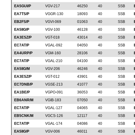
EA5GUI/P
VGV-217
46250
40
SSB
EA7TS/P
VGGR-130
18093
40
SSB
EB2FS/P
VGVI-069
01063
40
SSB
EA5IIG/P
VGV-100
46128
40
SSB
EA3ESZ/P
VGT-018
43014
40
SSB
EC7AT/P
VGAL-092
04050
40
SSB
EA4URP/P
VGM-160
28106
40
SSB
EC7AT/P
VGAL-210
04100
40
SSB
EA5IIG/M
VGV-206
46246
40
SSB
EA3ESZ/P
VGT-012
43901
40
SSB
EC7DNB/P
VGSE-213
41077
40
SSB
EA1BE/P
VGPO-091
36053
40
SSB
EB6ANR/M
VGIB-183
07050
40
SSB
EC7AT/P
VGAL-127
04065
40
SSB
EB5CNK/M
VGCS-126
12117
40
SSB
EC7AT/P
VGAL-174
04086
40
SSB
EA5IIG/P
VGV-006
46011
40
SSB