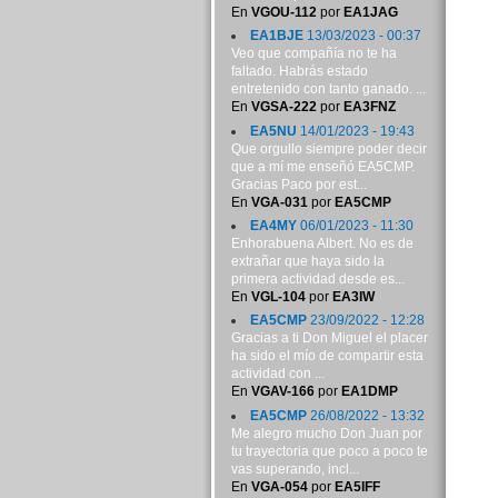
En
VGOU-112
por
EA1JAG
EA1BJE
13/03/2023 - 00:37
Veo que compañía no te ha
faltado. Habrás estado
entretenido con tanto ganado. ...
En
VGSA-222
por
EA3FNZ
EA5NU
14/01/2023 - 19:43
Que orgullo siempre poder decir
que a mí me enseñó EA5CMP.
Gracias Paco por est...
En
VGA-031
por
EA5CMP
EA4MY
06/01/2023 - 11:30
Enhorabuena Albert. No es de
extrañar que haya sido la
primera actividad desde es...
En
VGL-104
por
EA3IW
EA5CMP
23/09/2022 - 12:28
Gracias a ti Don Miguel el placer
ha sido el mío de compartir esta
actividad con ...
En
VGAV-166
por
EA1DMP
EA5CMP
26/08/2022 - 13:32
Me alegro mucho Don Juan por
tu trayectoria que poco a poco te
vas superando, incl...
En
VGA-054
por
EA5IFF