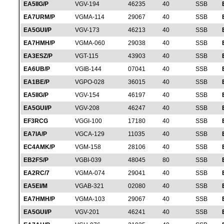
EA5IIG/P
VGV-194
46235
40
SSB
EA7URM/P
VGMA-114
29067
40
SSB
EA5GUI/P
VGV-173
46213
40
SSB
EA7HMH/P
VGMA-060
29038
40
SSB
EA3ESZ/P
VGT-115
43903
40
SSB
EA6UB/P
VGIB-144
07041
40
SSB
EA1BE/P
VGPO-028
36015
40
SSB
EA5IIG/P
VGV-154
46197
40
SSB
EA5GUI/P
VGV-208
46247
40
SSB
EF3RCG
VGGI-100
17180
40
SSB
EA7IA/P
VGCA-129
11035
40
SSB
EC4AMK/P
VGM-158
28106
40
SSB
EB2FS/P
VGBI-039
48045
80
SSB
EA2RC/7
VGMA-074
29041
40
SSB
EA5EI/M
VGAB-321
02080
40
SSB
EA7HMH/P
VGMA-103
29067
40
SSB
EA5GUI/P
VGV-201
46241
40
SSB