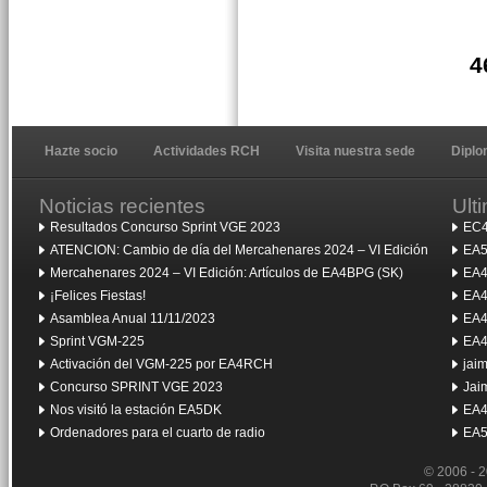
4
Hazte socio
Actividades RCH
Visita nuestra sede
Dipl
Noticias recientes
Ult
Resultados Concurso Sprint VGE 2023
EC4
ATENCION: Cambio de día del Mercahenares 2024 – VI Edición
EA5
Mercahenares 2024 – VI Edición: Artículos de EA4BPG (SK)
EA4
¡Felices Fiestas!
EA4
Asamblea Anual 11/11/2023
EA4
Sprint VGM-225
EA4
Activación del VGM-225 por EA4RCH
jai
Concurso SPRINT VGE 2023
Jai
Nos visitó la estación EA5DK
EA4
Ordenadores para el cuarto de radio
EA5
© 2006 - 