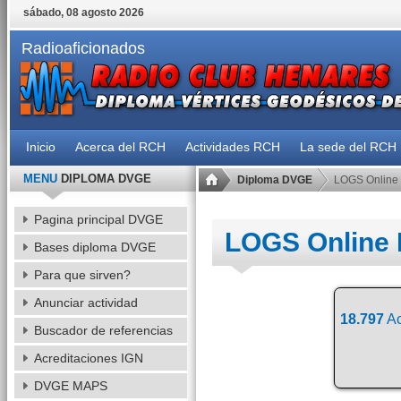
sábado, 08 agosto 2026
Radioaficionados
Inicio
Acerca del RCH
Actividades RCH
La sede del RCH
MENU
DIPLOMA DVGE
Diploma DVGE
LOGS Online
Pagina principal DVGE
LOGS Online
Bases diploma DVGE
Para que sirven?
Anunciar actividad
18.797
Ac
Buscador de referencias
Acreditaciones IGN
DVGE MAPS