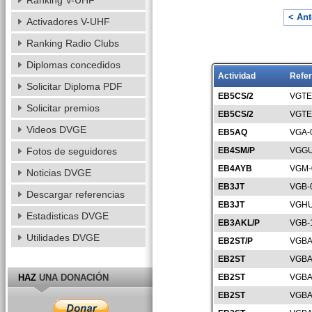
Ranking V-UHF
< Ant
Activadores V-UHF
Ranking Radio Clubs
Diplomas concedidos
Actividad
Refer
Solicitar Diploma PDF
EB5CS/2
VGTE
Solicitar premios
EB5CS/2
VGTE
Videos DVGE
EB5AQ
VGA-
Fotos de seguidores
EB4SM/P
VGGU
EB4AYB
VGM-
Noticias DVGE
EB3JT
VGB-
Descargar referencias
EB3JT
VGHU
Estadisticas DVGE
EB3AKL/P
VGB-
Utilidades DVGE
EB2ST/P
VGBA
EB2ST
VGBA
HAZ
UNA DONACIÓN
EB2ST
VGBA
EB2ST
VGBA