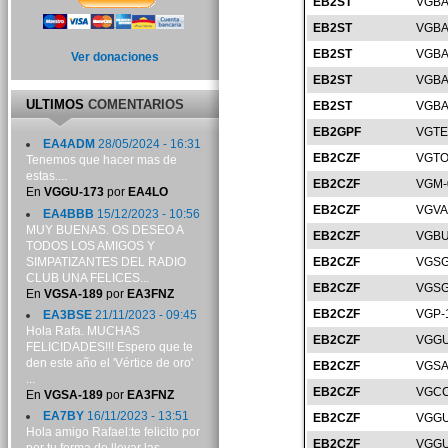
EB2ST
VGBA
EB2ST
VGBA
EB2ST
VGBA
Ver donaciones
EB2ST
VGBA
ULTIMOS
COMENTARIOS
EB2ST
VGBA
EB2GPF
VGTE
EA4ADM
28/05/2024 - 16:31
EB2CZF
VGTO
Tenemos que hacer mas de
estas....
EB2CZF
VGM-
En
VGGU-173
por
EA4LO
EB2CZF
VGVA
EA4BBB
15/12/2023 - 10:56
MUY BUENAS. OS DESEO A
EB2CZF
VGBU
TODOS LOS AMIGOS Y
SIMPATIZANTES DEL RADIO
EB2CZF
VGSG
CLUB UNA FELICES...
EB2CZF
VGSG
En
VGSA-189
por
EA3FNZ
EB2CZF
VGP-
EA3BSE
21/11/2023 - 09:45
Hola Rafa. MUCHAS
EB2CZF
VGGU
FELICIDADES!!! Espero que te
den este año el 'Vértice de oro'
EB2CZF
VGSA
...
EB2CZF
VGCC
En
VGSA-189
por
EA3FNZ
EA7BY
16/11/2023 - 13:51
EB2CZF
VGGU
Hola amigo Rafael:te felicito por
EB2CZF
VGGU