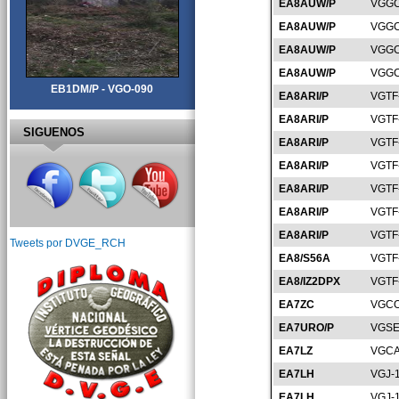
EA8AUW/P
VGGC
EA8AUW/P
VGGC
EA8AUW/P
VGGC
EA8AUW/P
VGGC
EB1DM/P - VGO-090
EA8ARI/P
VGTF
EA8ARI/P
VGTF
SIGUENOS
EA8ARI/P
VGTF
EA8ARI/P
VGTF
EA8ARI/P
VGTF
EA8ARI/P
VGTF
EA8ARI/P
VGTF
Tweets por DVGE_RCH
EA8/S56A
VGTF
EA8/IZ2DPX
VGTF
EA7ZC
VGCO
EA7URO/P
VGSE
EA7LZ
VGCA
EA7LH
VGJ-
EA7LH
VGJ-