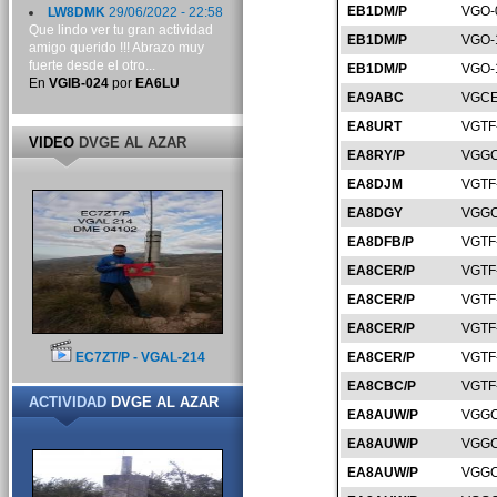
EB1DM/P
VGO-
LW8DMK
29/06/2022 - 22:58
Que lindo ver tu gran actividad
EB1DM/P
VGO-
amigo querido !!! Abrazo muy
fuerte desde el otro...
EB1DM/P
VGO-
En
VGIB-024
por
EA6LU
EA9ABC
VGCE
EA8URT
VGTF
VIDEO
DVGE AL AZAR
EA8RY/P
VGGC
EA8DJM
VGTF
EA8DGY
VGGC
EA8DFB/P
VGTF
EA8CER/P
VGTF
EA8CER/P
VGTF
EA8CER/P
VGTF
EC7ZT/P - VGAL-214
EA8CER/P
VGTF
EA8CBC/P
VGTF
ACTIVIDAD
DVGE AL AZAR
EA8AUW/P
VGGC
EA8AUW/P
VGGC
EA8AUW/P
VGGC