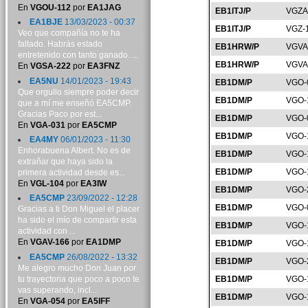
En
VGOU-112
por
EA1JAG
EB1ITJ/P
VGZA
EA1BJE
13/03/2023 - 00:37
EB1ITJ/P
VGZ-
Veo que compañía no te ha
faltado. Habrás estado
EB1HRW/P
VGVA
entretenido con tanto ganado. ...
EB1HRW/P
VGVA
En
VGSA-222
por
EA3FNZ
EA5NU
14/01/2023 - 19:43
EB1DM/P
VGO-
Que orgullo siempre poder decir
EB1DM/P
VGO-
que a mí me enseñó EA5CMP.
Gracias Paco por est...
EB1DM/P
VGO-
En
VGA-031
por
EA5CMP
EB1DM/P
VGO-
EA4MY
06/01/2023 - 11:30
Enhorabuena Albert. No es de
EB1DM/P
VGO-
extrañar que haya sido la
EB1DM/P
VGO-
primera actividad desde es...
En
VGL-104
por
EA3IW
EB1DM/P
VGO-
EA5CMP
23/09/2022 - 12:28
EB1DM/P
VGO-
Gracias a ti Don Miguel el placer
ha sido el mío de compartir esta
EB1DM/P
VGO-
actividad con ...
En
VGAV-166
por
EA1DMP
EB1DM/P
VGO-
EA5CMP
26/08/2022 - 13:32
EB1DM/P
VGO-
Me alegro mucho Don Juan por
tu trayectoria que poco a poco te
EB1DM/P
VGO-
vas superando, incl...
EB1DM/P
VGO-
En
VGA-054
por
EA5IFF