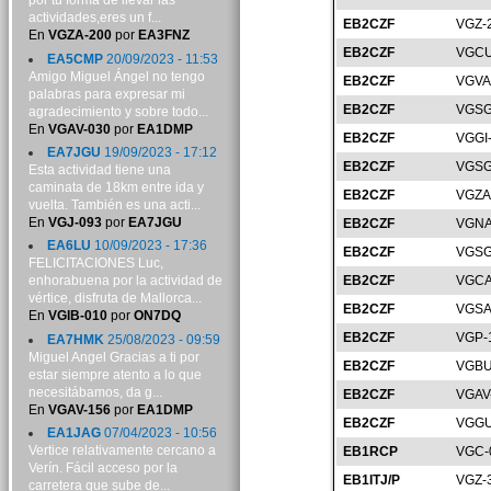
por tu forma de llevar las
actividades,eres un f...
EB2CZF
VGZ-
En
VGZA-200
por
EA3FNZ
EB2CZF
VGCU
EA5CMP
20/09/2023 - 11:53
Amigo Miguel Ángel no tengo
EB2CZF
VGVA
palabras para expresar mi
EB2CZF
VGSG
agradecimiento y sobre todo...
En
VGAV-030
por
EA1DMP
EB2CZF
VGGI
EA7JGU
19/09/2023 - 17:12
EB2CZF
VGSG
Esta actividad tiene una
caminata de 18km entre ida y
EB2CZF
VGZA
vuelta. También es una acti...
En
VGJ-093
por
EA7JGU
EB2CZF
VGNA
EA6LU
10/09/2023 - 17:36
EB2CZF
VGSG
FELICITACIONES Luc,
EB2CZF
VGCA
enhorabuena por la actividad de
vértice, disfruta de Mallorca...
EB2CZF
VGSA
En
VGIB-010
por
ON7DQ
EB2CZF
VGP-
EA7HMK
25/08/2023 - 09:59
Miguel Angel Gracias a ti por
EB2CZF
VGBU
estar siempre atento a lo que
necesitábamos, da g...
EB2CZF
VGAV
En
VGAV-156
por
EA1DMP
EB2CZF
VGGU
EA1JAG
07/04/2023 - 10:56
Vertice relativamente cercano a
EB1RCP
VGC-
Verín. Fácil acceso por la
EB1ITJ/P
VGZ-
carretera que sube de...