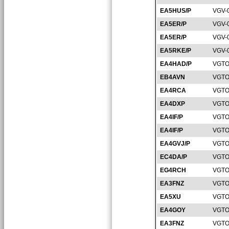
EA5HUS/P
VGV-
EA5ER/P
VGV-
EA5ER/P
VGV-
EA5RKE/P
VGV-
EA4HAD/P
VGTO
EB4AVN
VGTO
EA4RCA
VGTO
EA4DXP
VGTO
EA4IF/P
VGTO
EA4IF/P
VGTO
EA4GVJ/P
VGTO
EC4DA/P
VGTO
EG4RCH
VGTO
EA3FNZ
VGTO
EA5XU
VGTO
EA4GOY
VGTO
EA3FNZ
VGTO