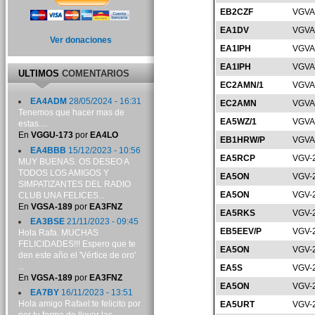
EB2CZF
VGVA
EA1DV
VGVA
Ver donaciones
EA1IPH
VGVA
EA1IPH
VGVA
ULTIMOS
COMENTARIOS
EC2AMN/1
VGVA
EA4ADM
28/05/2024 - 16:31
EC2AMN
VGVA
Tenemos que hacer mas de
EA5WZ/1
VGVA
estas....
En
VGGU-173
por
EA4LO
EB1HRW/P
VGVA
EA4BBB
15/12/2023 - 10:56
EA5RCP
VGV-
MUY BUENAS. OS DESEO A
TODOS LOS AMIGOS Y
EA5ON
VGV-
SIMPATIZANTES DEL RADIO
EA5ON
VGV-
CLUB UNA FELICES...
En
VGSA-189
por
EA3FNZ
EA5RKS
VGV-
EA3BSE
21/11/2023 - 09:45
EB5EEV/P
VGV-
Hola Rafa. MUCHAS
FELICIDADES!!! Espero que te
EA5ON
VGV-
den este año el 'Vértice de oro'
...
EA5S
VGV-
En
VGSA-189
por
EA3FNZ
EA5ON
VGV-
EA7BY
16/11/2023 - 13:51
Hola amigo Rafael:te felicito por
EA5URT
VGV-