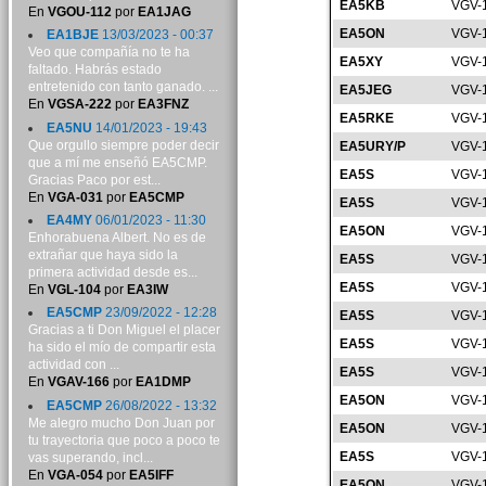
EA5KB
VGV-
En
VGOU-112
por
EA1JAG
EA5ON
VGV-
EA1BJE
13/03/2023 - 00:37
Veo que compañía no te ha
EA5XY
VGV-
faltado. Habrás estado
entretenido con tanto ganado. ...
EA5JEG
VGV-
En
VGSA-222
por
EA3FNZ
EA5RKE
VGV-
EA5NU
14/01/2023 - 19:43
Que orgullo siempre poder decir
EA5URY/P
VGV-
que a mí me enseñó EA5CMP.
EA5S
VGV-
Gracias Paco por est...
En
VGA-031
por
EA5CMP
EA5S
VGV-
EA4MY
06/01/2023 - 11:30
EA5ON
VGV-
Enhorabuena Albert. No es de
extrañar que haya sido la
EA5S
VGV-
primera actividad desde es...
EA5S
VGV-
En
VGL-104
por
EA3IW
EA5CMP
23/09/2022 - 12:28
EA5S
VGV-
Gracias a ti Don Miguel el placer
EA5S
VGV-
ha sido el mío de compartir esta
actividad con ...
EA5S
VGV-
En
VGAV-166
por
EA1DMP
EA5ON
VGV-
EA5CMP
26/08/2022 - 13:32
Me alegro mucho Don Juan por
EA5ON
VGV-
tu trayectoria que poco a poco te
EA5S
VGV-
vas superando, incl...
En
VGA-054
por
EA5IFF
EA5ON
VGV-