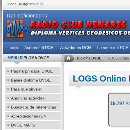
lunes, 10 agosto 2026
Radioaficionados
Inicio
Acerca del RCH
Actividades RCH
La sede del RCH
MENU
DIPLOMA DVGE
Diploma DVGE
LOGS Online
Pagina principal DVGE
LOGS Online
Bases diploma DVGE
Para que sirven?
Anunciar actividad
18.797
Ac
Buscador de referencias
Acreditaciones IGN
DVGE MAPS