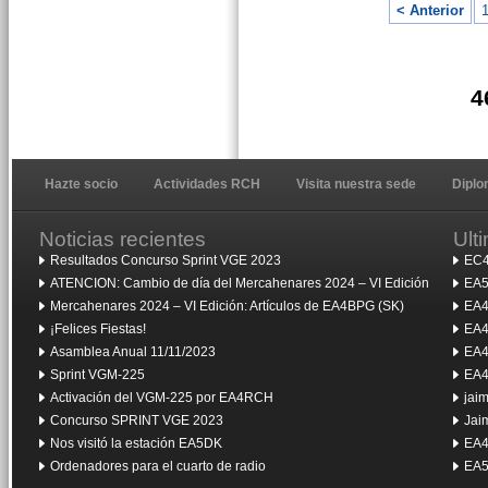
< Anterior
4
Hazte socio
Actividades RCH
Visita nuestra sede
Dipl
Noticias recientes
Ult
Resultados Concurso Sprint VGE 2023
EC4
ATENCION: Cambio de día del Mercahenares 2024 – VI Edición
EA5
Mercahenares 2024 – VI Edición: Artículos de EA4BPG (SK)
EA4
¡Felices Fiestas!
EA4
Asamblea Anual 11/11/2023
EA4
Sprint VGM-225
EA4
Activación del VGM-225 por EA4RCH
jai
Concurso SPRINT VGE 2023
Jai
Nos visitó la estación EA5DK
EA4
Ordenadores para el cuarto de radio
EA5