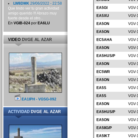
LW8DMK
29/06/2022 - 22:58
EA5GI
VGV-
Que lindo ver tu gran actividad
amigo querido !!! Abrazo muy
EA5XU
VGV-
fuerte desde el otro...
En
VGIB-024
por
EA6LU
EA5ON
VGV-
EA5ON
VGV-
VIDEO
DVGE AL AZAR
EC5AHA
VGV-
EA5ON
VGV-
EA5HUS/P
VGV-
EA5ON
VGV-
EC5WR
VGV-
EA5ON
VGV-
EA5S
VGV-
EA5S
VGV-
EA1IPH - VGSG-092
EA5ON
VGV-
ACTIVIDAD
DVGE AL AZAR
EA5HUS/P
VGV-
EA5ON
VGV-
EA5IIG/P
VGV-
EA5IKT
VGV-