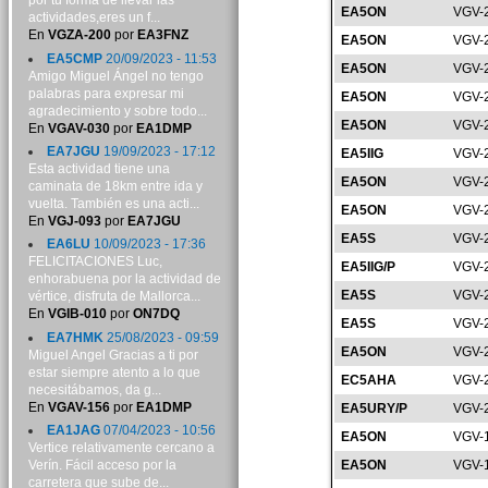
por tu forma de llevar las
EA5ON
VGV-
actividades,eres un f...
En
VGZA-200
por
EA3FNZ
EA5ON
VGV-
EA5CMP
20/09/2023 - 11:53
EA5ON
VGV-
Amigo Miguel Ángel no tengo
palabras para expresar mi
EA5ON
VGV-
agradecimiento y sobre todo...
EA5ON
VGV-
En
VGAV-030
por
EA1DMP
EA7JGU
19/09/2023 - 17:12
EA5IIG
VGV-
Esta actividad tiene una
EA5ON
VGV-
caminata de 18km entre ida y
vuelta. También es una acti...
EA5ON
VGV-
En
VGJ-093
por
EA7JGU
EA5S
VGV-
EA6LU
10/09/2023 - 17:36
FELICITACIONES Luc,
EA5IIG/P
VGV-
enhorabuena por la actividad de
EA5S
VGV-
vértice, disfruta de Mallorca...
En
VGIB-010
por
ON7DQ
EA5S
VGV-
EA7HMK
25/08/2023 - 09:59
EA5ON
VGV-
Miguel Angel Gracias a ti por
estar siempre atento a lo que
EC5AHA
VGV-
necesitábamos, da g...
En
VGAV-156
por
EA1DMP
EA5URY/P
VGV-
EA1JAG
07/04/2023 - 10:56
EA5ON
VGV-
Vertice relativamente cercano a
Verín. Fácil acceso por la
EA5ON
VGV-
carretera que sube de...