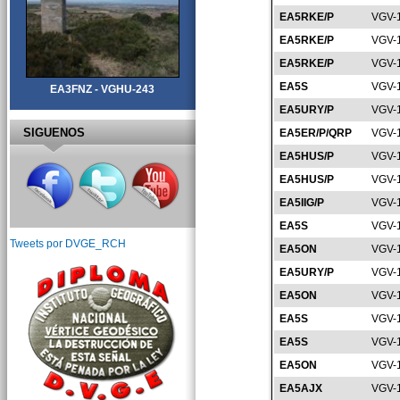
EA5RKE/P
VGV-
EA5RKE/P
VGV-
EA5RKE/P
VGV-
EA5S
VGV-
EA3FNZ - VGHU-243
EA5URY/P
VGV-
SIGUENOS
EA5ER/P/QRP
VGV-
EA5HUS/P
VGV-
EA5HUS/P
VGV-
EA5IIG/P
VGV-
EA5S
VGV-
Tweets por DVGE_RCH
EA5ON
VGV-
EA5URY/P
VGV-
EA5ON
VGV-
EA5S
VGV-
EA5S
VGV-
EA5ON
VGV-
EA5AJX
VGV-