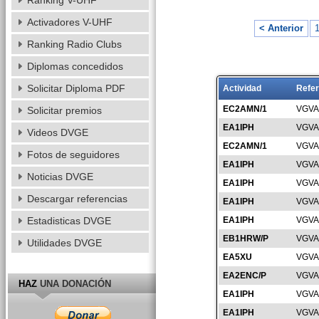
Ranking V-UHF
Activadores V-UHF
< Anterior
Ranking Radio Clubs
Diplomas concedidos
Solicitar Diploma PDF
Actividad
Refer
EC2AMN/1
VGVA
Solicitar premios
EA1IPH
VGVA
Videos DVGE
EC2AMN/1
VGVA
Fotos de seguidores
EA1IPH
VGVA
Noticias DVGE
EA1IPH
VGVA
Descargar referencias
EA1IPH
VGVA
Estadisticas DVGE
EA1IPH
VGVA
EB1HRW/P
VGVA
Utilidades DVGE
EA5XU
VGVA
EA2ENC/P
VGVA
HAZ
UNA DONACIÓN
EA1IPH
VGVA
EA1IPH
VGVA