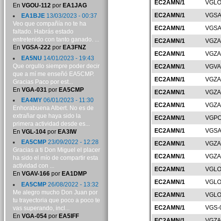
EC2AMN/1
VGLO
En
VGOU-112
por
EA1JAG
EC2AMN/1
VGSA
EA1BJE
13/03/2023 - 00:37
Veo que compañía no te ha
EC2AMN/1
VGSA
faltado. Habrás estado
entretenido con tanto ganado. ...
EC2AMN/1
VGZA
En
VGSA-222
por
EA3FNZ
EC2AMN/1
VGZA
EA5NU
14/01/2023 - 19:43
Que orgullo siempre poder decir
EC2AMN/1
VGVA
que a mí me enseñó EA5CMP.
EC2AMN/1
VGZA
Gracias Paco por est...
En
VGA-031
por
EA5CMP
EC2AMN/1
VGZA
EA4MY
06/01/2023 - 11:30
EC2AMN/1
VGZA
Enhorabuena Albert. No es de
extrañar que haya sido la
EC2AMN/1
VGPO
primera actividad desde es...
EC2AMN/1
VGSA
En
VGL-104
por
EA3IW
EA5CMP
23/09/2022 - 12:28
EC2AMN/1
VGZA
Gracias a ti Don Miguel el placer
EC2AMN/1
VGZA
ha sido el mío de compartir esta
actividad con ...
EC2AMN/1
VGLO
En
VGAV-166
por
EA1DMP
EC2AMN/1
VGLO
EA5CMP
26/08/2022 - 13:32
Me alegro mucho Don Juan por
EC2AMN/1
VGLO
tu trayectoria que poco a poco te
EC2AMN/1
VGS-
vas superando, incl...
En
VGA-054
por
EA5IFF
EC2AMN/1
VGZA