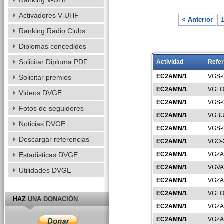
Ranking V-UHF
Activadores V-UHF
< Anterior
Ranking Radio Clubs
Diplomas concedidos
Solicitar Diploma PDF
Actividad
Refer
EC2AMN/1
VGS-
Solicitar premios
EC2AMN/1
VGLO
Videos DVGE
EC2AMN/1
VGS-
Fotos de seguidores
EC2AMN/1
VGBU
Noticias DVGE
EC2AMN/1
VGS-
Descargar referencias
EC2AMN/1
VGO-
Estadisticas DVGE
EC2AMN/1
VGZA
EC2AMN/1
VGVA
Utilidades DVGE
EC2AMN/1
VGZA
EC2AMN/1
VGLO
HAZ
UNA DONACIÓN
EC2AMN/1
VGZA
EC2AMN/1
VGZA