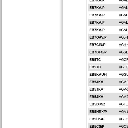
EB7KA/P
VGAL
EB7KA/P
VGAL
EB7KA/P
VGAL
EB7KA/P
VGAL
EB7KA/P
VGAL
EB7GAV/P
VGJ-
EB7CIN/P
VGH-
EB7BFG/P
VGSE
EB5TC
VGCR
EB5TC
VGCR
EB5KAU/4
VGGU
EB5JKV
VGV-
EB5JKV
VGV-
EB5JKV
VGV-
EB5IXM/2
VGTE
EB5HRX/P
VGA-
EB5CS/P
VGCS
EB5CS/P
VGCS