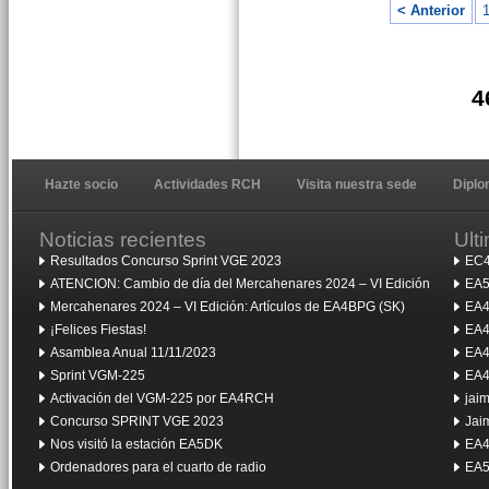
< Anterior
4
Hazte socio
Actividades RCH
Visita nuestra sede
Dipl
Noticias recientes
Ult
Resultados Concurso Sprint VGE 2023
EC4
ATENCION: Cambio de día del Mercahenares 2024 – VI Edición
EA5
Mercahenares 2024 – VI Edición: Artículos de EA4BPG (SK)
EA4
¡Felices Fiestas!
EA4
Asamblea Anual 11/11/2023
EA4
Sprint VGM-225
EA4
Activación del VGM-225 por EA4RCH
jai
Concurso SPRINT VGE 2023
Jai
Nos visitó la estación EA5DK
EA4
Ordenadores para el cuarto de radio
EA5