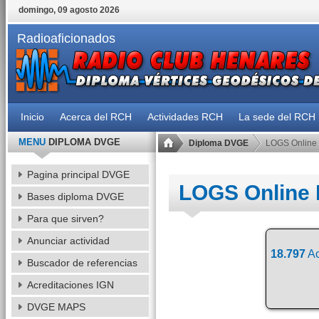
domingo, 09 agosto 2026
Radioaficionados
Inicio
Acerca del RCH
Actividades RCH
La sede del RCH
MENU
DIPLOMA DVGE
Diploma DVGE
LOGS Online
Pagina principal DVGE
LOGS Online
Bases diploma DVGE
Para que sirven?
Anunciar actividad
18.797
Ac
Buscador de referencias
Acreditaciones IGN
DVGE MAPS