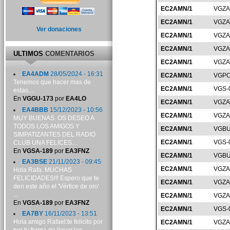
EC2AMN/1
VGZA
EC2AMN/1
VGZA
Ver donaciones
EC2AMN/1
VGZA
EC2AMN/1
VGZA
ULTIMOS
COMENTARIOS
EC2AMN/1
VGZA
EA4ADM
28/05/2024 - 16:31
EC2AMN/1
VGPO
Tenemos que hacer mas de
EC2AMN/1
VGS-
estas....
En
VGGU-173
por
EA4LO
EC2AMN/1
VGZA
EA4BBB
15/12/2023 - 10:56
EC2AMN/1
VGZA
MUY BUENAS. OS DESEO A
TODOS LOS AMIGOS Y
EC2AMN/1
VGBU
SIMPATIZANTES DEL RADIO
EC2AMN/1
VGS-
CLUB UNA FELICES...
En
VGSA-189
por
EA3FNZ
EC2AMN/1
VGBU
EA3BSE
21/11/2023 - 09:45
EC2AMN/1
VGZA
Hola Rafa. MUCHAS
FELICIDADES!!! Espero que te
EC2AMN/1
VGZA
den este año el 'Vértice de oro'
...
EC2AMN/1
VGZA
En
VGSA-189
por
EA3FNZ
EC2AMN/1
VGS-
EA7BY
16/11/2023 - 13:51
Hola amigo Rafael:te felicito por
EC2AMN/1
VGZA