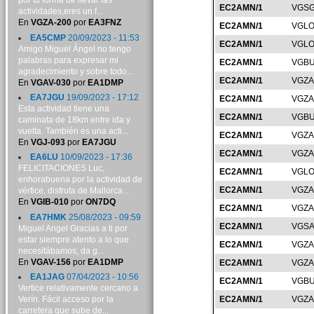
por tu forma de llevar las
EC2AMN/1
VGSG
actividades,eres un f...
En
VGZA-200
por
EA3FNZ
EC2AMN/1
VGLO
EA5CMP
20/09/2023 - 11:53
EC2AMN/1
VGLO
Amigo Miguel Ángel no tengo
palabras para expresar mi
EC2AMN/1
VGBU
agradecimiento y sobre todo...
EC2AMN/1
VGZA
En
VGAV-030
por
EA1DMP
EA7JGU
19/09/2023 - 17:12
EC2AMN/1
VGZA
Esta actividad tiene una
EC2AMN/1
VGBU
caminata de 18km entre ida y
vuelta. También es una acti...
EC2AMN/1
VGZA
En
VGJ-093
por
EA7JGU
EC2AMN/1
VGZA
EA6LU
10/09/2023 - 17:36
FELICITACIONES Luc,
EC2AMN/1
VGLO
enhorabuena por la actividad de
EC2AMN/1
VGZA
vértice, disfruta de Mallorca...
En
VGIB-010
por
ON7DQ
EC2AMN/1
VGZA
EA7HMK
25/08/2023 - 09:59
EC2AMN/1
VGSA
Miguel Angel Gracias a ti por
estar siempre atento a lo que
EC2AMN/1
VGZA
necesitábamos, da g...
En
VGAV-156
por
EA1DMP
EC2AMN/1
VGZA
EA1JAG
07/04/2023 - 10:56
EC2AMN/1
VGBU
Vertice relativamente cercano a
Verín. Fácil acceso por la
EC2AMN/1
VGZA
carretera que sube de...