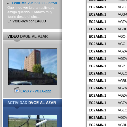
LW8DMK
29/06/2022 - 22:58
EC2AMN/1
VGLO
Que lindo ver tu gran actividad
amigo querido !!! Abrazo muy
EC2AMN/1
VGS-
fuerte desde el otro...
En
VGIB-024
por
EA6LU
EC2AMN/1
VGZA
EC2AMN/1
VGBU
VIDEO
DVGE AL AZAR
EC2AMN/1
VGO-
EC2AMN/1
VGO-
EC2AMN/1
VGZA
EC2AMN/1
VGZA
EC2AMN/1
VGP-
EC2AMN/1
VGLO
EC2AMN/1
VGBU
EC2AMN/1
VGZA
EA5XY - VGZA-222
EC2AMN/1
VGZA
ACTIVIDAD
DVGE AL AZAR
EC2AMN/1
VGZA
EC2AMN/1
VGLO
EC2AMN/1
VGZA
EC2AMN/1
VGBU