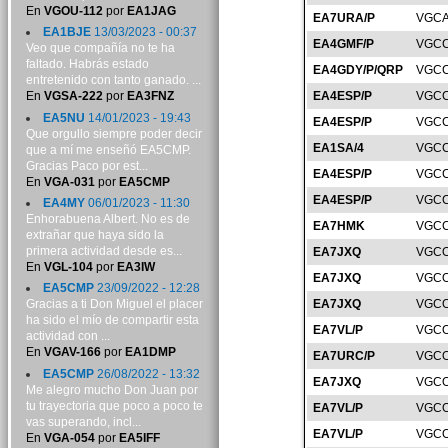
En
VGOU-112
por
EA1JAG
EA7URA/P
VGCA
EA1BJE
13/03/2023 - 00:37
EA4GMF/P
VGCC
Veo que compañía no te ha
faltado. Habrás estado
EA4GDY/P/QRP
VGCC
entretenido con tanto ganado. ...
EA4ESP/P
VGCC
En
VGSA-222
por
EA3FNZ
EA5NU
14/01/2023 - 19:43
EA4ESP/P
VGCC
Que orgullo siempre poder decir
EA1SA/4
VGCC
que a mí me enseñó EA5CMP.
Gracias Paco por est...
EA4ESP/P
VGCC
En
VGA-031
por
EA5CMP
EA4ESP/P
VGCC
EA4MY
06/01/2023 - 11:30
Enhorabuena Albert. No es de
EA7HMK
VGCC
extrañar que haya sido la
primera actividad desde es...
EA7JXQ
VGCO
En
VGL-104
por
EA3IW
EA7JXQ
VGCO
EA5CMP
23/09/2022 - 12:28
EA7JXQ
VGCO
Gracias a ti Don Miguel el placer
ha sido el mío de compartir esta
EA7VL/P
VGCO
actividad con ...
En
VGAV-166
por
EA1DMP
EA7URC/P
VGCO
EA5CMP
26/08/2022 - 13:32
EA7JXQ
VGCO
Me alegro mucho Don Juan por
tu trayectoria que poco a poco te
EA7VL/P
VGCO
vas superando, incl...
EA7VL/P
VGCO
En
VGA-054
por
EA5IFF