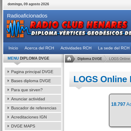
domingo, 09 agosto 2026
Radioaficionados
Inicio
Acerca del RCH
Actividades RCH
La sede del RCH
MENU
DIPLOMA DVGE
Diploma DVGE
LOGS Online
Pagina principal DVGE
LOGS Online
Bases diploma DVGE
Para que sirven?
Anunciar actividad
18.797
Ac
Buscador de referencias
Acreditaciones IGN
DVGE MAPS