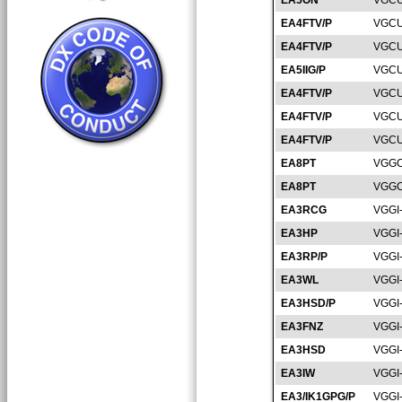
EA5ON
VGCU
EA4FTV/P
VGCU
EA4FTV/P
VGCU
EA5IIG/P
VGCU
EA4FTV/P
VGCU
EA4FTV/P
VGCU
EA4FTV/P
VGCU
EA8PT
VGGC
EA8PT
VGGC
EA3RCG
VGGI
EA3HP
VGGI
EA3RP/P
VGGI
EA3WL
VGGI
EA3HSD/P
VGGI
EA3FNZ
VGGI
EA3HSD
VGGI
EA3IW
VGGI
EA3/IK1GPG/P
VGGI