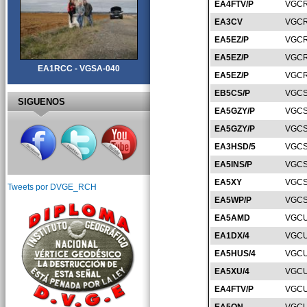
EA4FTV/P
VGCR
EA3CV
VGCR
EA5EZ/P
VGCR
EA5EZ/P
VGCR
EA1RCC - VGSA-040
EA5EZ/P
VGCR
EB5CS/P
VGCS
SIGUENOS
EA5GZY/P
VGCS
EA5GZY/P
VGCS
EA3HSD/5
VGCS
EA5INS/P
VGCS
EA5XY
VGCS
Tweets por DVGE_RCH
EA5WP/P
VGCS
EA5AMD
VGCU
EA1DX/4
VGCU
EA5HUS/4
VGCU
EA5XU/4
VGCU
EA4FTV/P
VGCU