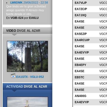
LW8DMK
29/06/2022 - 22:58
EA7VL/P
VGCO
Que lindo ver tu gran actividad
EA7ZC/P
VGCO
amigo querido !!! Abrazo muy
fuerte desde el otro...
EA7JXQ
VGCO
En
VGIB-024
por
EA6LU
EA4SE
VGCR
EA4SE
VGCR
VIDEO
DVGE AL AZAR
EA5EZ/P
VGCR
EA4RCU/P
VGCR
EA4SE
VGCR
EA4EVY/P
VGCR
EA4SE
VGCR
EB4EPY
VGCR
EA4SE
VGCR
EA1GTX - VGLU-052
EB5TC
VGCR
EA4SE
VGCR
ACTIVIDAD
DVGE AL AZAR
EA4SE
VGCR
AN400G
VGCR
EA4EVY/P
VGCR