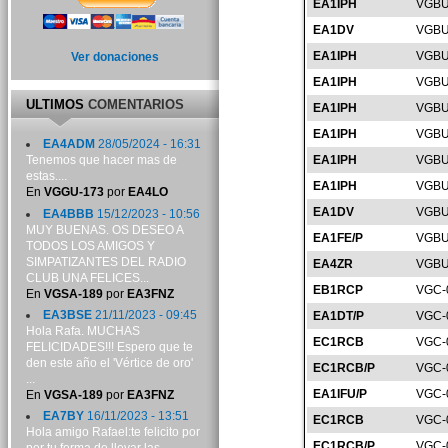
EA1IPH
VGBU
EA1DV
VGBU
EA1IPH
VGBU
Ver donaciones
EA1IPH
VGBU
ULTIMOS
COMENTARIOS
EA1IPH
VGBU
EA1IPH
VGBU
EA4ADM
28/05/2024 - 16:31
EA1IPH
VGBU
Tenemos que hacer mas de
estas....
EA1IPH
VGBU
En
VGGU-173
por
EA4LO
EA1DV
VGBU
EA4BBB
15/12/2023 - 10:56
MUY BUENAS. OS DESEO A
EA1FE/P
VGBU
TODOS LOS AMIGOS Y
SIMPATIZANTES DEL RADIO
EA4ZR
VGBU
CLUB UNA FELICES...
EB1RCP
VGC-
En
VGSA-189
por
EA3FNZ
EA3BSE
21/11/2023 - 09:45
EA1DT/P
VGC-
Hola Rafa. MUCHAS
EC1RCB
VGC-
FELICIDADES!!! Espero que te
den este año el 'Vértice de oro'
EC1RCB/P
VGC-
...
EA1IFU/P
VGC-
En
VGSA-189
por
EA3FNZ
EA7BY
16/11/2023 - 13:51
EC1RCB
VGC-
Hola amigo Rafael:te felicito por
EC1RCB/P
VGC-