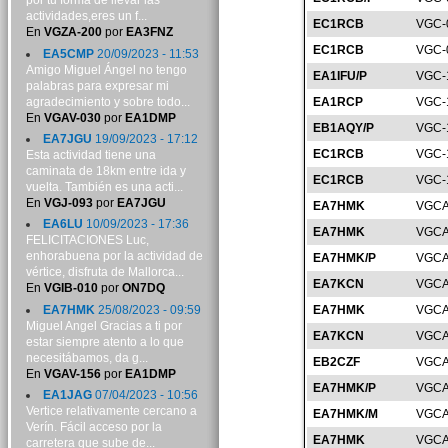
por tu forma de llevar las
actividades,eres un f...
EC1RCB
VGC-
En
VGZA-200
por
EA3FNZ
EC1RCB
VGC-
EA5CMP
20/09/2023 - 11:53
Amigo Miguel Ángel no tengo
EA1IFU/P
VGC-
palabras para expresar mi
agradecimiento y sobre todo...
EA1RCP
VGC-
En
VGAV-030
por
EA1DMP
EB1AQY/P
VGC-
EA7JGU
19/09/2023 - 17:12
EC1RCB
VGC-
Esta actividad tiene una
caminata de 18km entre ida y
EC1RCB
VGC-
vuelta. También es una acti...
En
VGJ-093
por
EA7JGU
EA7HMK
VGCA
EA6LU
10/09/2023 - 17:36
EA7HMK
VGCA
FELICITACIONES Luc,
enhorabuena por la actividad de
EA7HMK/P
VGCA
vértice, disfruta de Mallorca...
EA7KCN
VGCA
En
VGIB-010
por
ON7DQ
EA7HMK
25/08/2023 - 09:59
EA7HMK
VGCA
Miguel Angel Gracias a ti por
EA7KCN
VGCA
estar siempre atento a lo que
necesitábamos, da g...
EB2CZF
VGCA
En
VGAV-156
por
EA1DMP
EA7HMK/P
VGCA
EA1JAG
07/04/2023 - 10:56
Vertice relativamente cercano a
EA7HMK/M
VGCA
Verín. Fácil acceso por la
EA7HMK
VGCA
carretera que sube de...