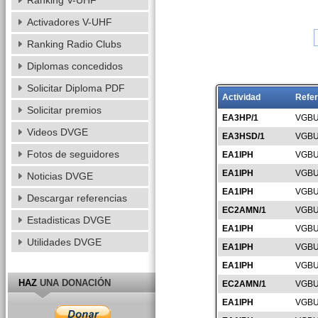
Ranking V-UHF
Activadores V-UHF
Ranking Radio Clubs
Diplomas concedidos
Solicitar Diploma PDF
Actividad
Refer
Solicitar premios
EA3HP/1
VGBU
Videos DVGE
EA3HSD/1
VGBU
Fotos de seguidores
EA1IPH
VGBU
EA1IPH
VGBU
Noticias DVGE
EA1IPH
VGBU
Descargar referencias
EC2AMN/1
VGBU
Estadisticas DVGE
EA1IPH
VGBU
Utilidades DVGE
EA1IPH
VGBU
EA1IPH
VGBU
HAZ
UNA DONACIÓN
EC2AMN/1
VGBU
EA1IPH
VGBU