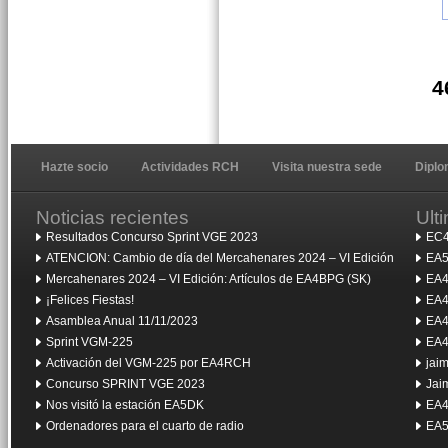
4
Hazte socio
Actividades RCH
Visita nuestra sede
Dipl
Noticias recientes
Ult
Resultados Concurso Sprint VGE 2023
EC4
ATENCION: Cambio de día del Mercahenares 2024 – VI Edición
EA5
Mercahenares 2024 – VI Edición: Artículos de EA4BPG (SK)
EA4
¡Felices Fiestas!
EA4
Asamblea Anual 11/11/2023
EA4
Sprint VGM-225
EA4
Activación del VGM-225 por EA4RCH
jai
Concurso SPRINT VGE 2023
Jai
Nos visitó la estación EA5DK
EA4
Ordenadores para el cuarto de radio
EA5