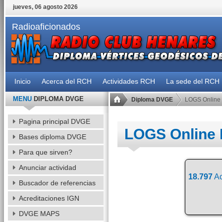
jueves, 06 agosto 2026
Radioaficionados
Inicio
Acerca del RCH
Actividades RCH
La sede del RCH
MENU
DIPLOMA DVGE
Diploma DVGE
LOGS Online
Pagina principal DVGE
LOGS Online
Bases diploma DVGE
Para que sirven?
Anunciar actividad
18.797
Ac
Buscador de referencias
Acreditaciones IGN
DVGE MAPS