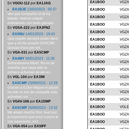
EA1BOO
VGZA
En
VGOU-112
por
EA1JAG
EA1BJE
13/03/2023 - 00:37
EA1BOO
VGZA
Veo que compañía no te ha
EA1BOO
VGZA
faltado. Habrás estado
entretenido con tanto ganado. ...
EA1BOO
VGZA
En
VGSA-222
por
EA3FNZ
EA1BOO
VGZA
EA5NU
14/01/2023 - 19:43
Que orgullo siempre poder decir
EA1BOO
VGZA
que a mí me enseñó EA5CMP.
EA1BOO
VGZA
Gracias Paco por est...
En
VGA-031
por
EA5CMP
EA1BOO
VGZA
EA4MY
06/01/2023 - 11:30
EA1BOO
VGZA
Enhorabuena Albert. No es de
extrañar que haya sido la
EA1BOO
VGZA
primera actividad desde es...
En
VGL-104
por
EA3IW
EA1BOO
VGZA
EA5CMP
23/09/2022 - 12:28
EA1BOO
VGZA
Gracias a ti Don Miguel el placer
EA1BOO
VGZA
ha sido el mío de compartir esta
actividad con ...
EA1BOO
VGZA
En
VGAV-166
por
EA1DMP
EA1BOO
VGLE
EA5CMP
26/08/2022 - 13:32
Me alegro mucho Don Juan por
EA1BOO
VGZA
tu trayectoria que poco a poco te
vas superando, incl...
EA1BOO
VGZA
En
VGA-054
por
EA5IFF