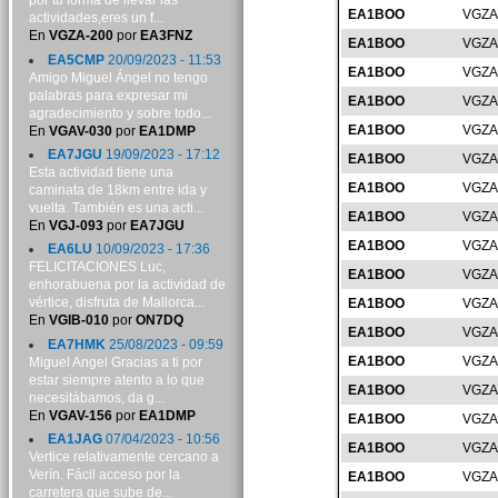
por tu forma de llevar las
EA1BOO
VGZA
actividades,eres un f...
En
VGZA-200
por
EA3FNZ
EA1BOO
VGZA
EA5CMP
20/09/2023 - 11:53
EA1BOO
VGZA
Amigo Miguel Ángel no tengo
palabras para expresar mi
EA1BOO
VGZA
agradecimiento y sobre todo...
EA1BOO
VGZA
En
VGAV-030
por
EA1DMP
EA7JGU
19/09/2023 - 17:12
EA1BOO
VGZA
Esta actividad tiene una
EA1BOO
VGZA
caminata de 18km entre ida y
vuelta. También es una acti...
EA1BOO
VGZA
En
VGJ-093
por
EA7JGU
EA1BOO
VGZA
EA6LU
10/09/2023 - 17:36
FELICITACIONES Luc,
EA1BOO
VGZA
enhorabuena por la actividad de
vértice, disfruta de Mallorca...
EA1BOO
VGZA
En
VGIB-010
por
ON7DQ
EA1BOO
VGZA
EA7HMK
25/08/2023 - 09:59
EA1BOO
VGZA
Miguel Angel Gracias a ti por
estar siempre atento a lo que
EA1BOO
VGZA
necesitábamos, da g...
En
VGAV-156
por
EA1DMP
EA1BOO
VGZA
EA1JAG
07/04/2023 - 10:56
EA1BOO
VGZA
Vertice relativamente cercano a
Verín. Fácil acceso por la
EA1BOO
VGZA
carretera que sube de...