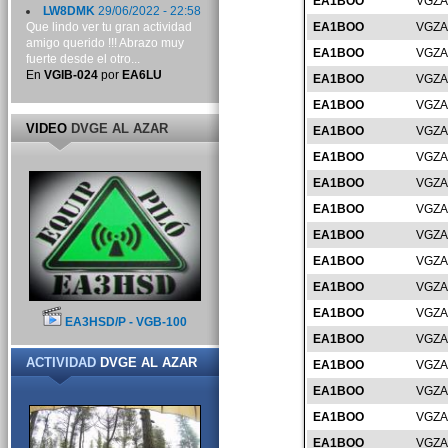
EA1BOO
VGZA
LW8DMK
29/06/2022 - 22:58
Que lindo ver tu gran actividad
EA1BOO
VGZA
amigo querido !!! Abrazo muy
EA1BOO
VGZA
fuerte desde el otro...
En
VGIB-024
por
EA6LU
EA1BOO
VGZA
EA1BOO
VGZA
VIDEO
DVGE AL AZAR
EA1BOO
VGZA
EA1BOO
VGZA
EA1BOO
VGZA
EA1BOO
VGZA
EA1BOO
VGZA
EA1BOO
VGZA
EA1BOO
VGZA
EA1BOO
VGZA
EA3HSD/P - VGB-100
EA1BOO
VGZA
ACTIVIDAD
DVGE AL AZAR
EA1BOO
VGZA
EA1BOO
VGZA
EA1BOO
VGZA
EA1BOO
VGZA