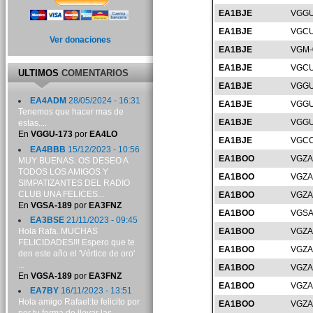
EA1BJE
VGGU
EA1BJE
VGCU
Ver donaciones
EA1BJE
VGM-
EA1BJE
VGCU
ULTIMOS
COMENTARIOS
EA1BJE
VGGU
EA4ADM
28/05/2024 - 16:31
EA1BJE
VGGU
Tenemos que hacer mas de
EA1BJE
VGGU
estas....
En
VGGU-173
por
EA4LO
EA1BJE
VGCC
EA4BBB
15/12/2023 - 10:56
EA1BOO
VGZA
MUY BUENAS. OS DESEO A
TODOS LOS AMIGOS Y
EA1BOO
VGZA
SIMPATIZANTES DEL RADIO
CLUB UNA FELICES...
EA1BOO
VGZA
En
VGSA-189
por
EA3FNZ
EA1BOO
VGSA
EA3BSE
21/11/2023 - 09:45
Hola Rafa. MUCHAS
EA1BOO
VGZA
FELICIDADES!!! Espero que te
EA1BOO
VGZA
den este año el 'Vértice de oro'
...
EA1BOO
VGZA
En
VGSA-189
por
EA3FNZ
EA1BOO
VGZA
EA7BY
16/11/2023 - 13:51
Hola amigo Rafael:te felicito por
EA1BOO
VGZA