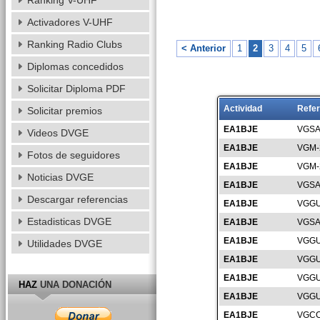
Ranking V-UHF
Activadores V-UHF
Ranking Radio Clubs
< Anterior
1
2
3
4
5
Diplomas concedidos
Solicitar Diploma PDF
Actividad
Refer
Solicitar premios
EA1BJE
VGSA
Videos DVGE
EA1BJE
VGM-
Fotos de seguidores
EA1BJE
VGM-
Noticias DVGE
EA1BJE
VGSA
Descargar referencias
EA1BJE
VGGU
Estadisticas DVGE
EA1BJE
VGSA
EA1BJE
VGGU
Utilidades DVGE
EA1BJE
VGGU
EA1BJE
VGGU
HAZ
UNA DONACIÓN
EA1BJE
VGGU
EA1BJE
VGCC