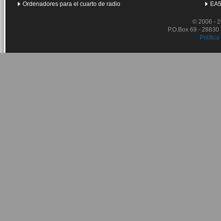
Ordenadores para el cuarto de radio
EA5
© 2006 - 
P.O.Box 69 - 28830
Política