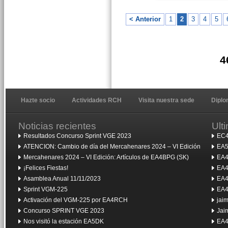
< Anterior
1
2
3
4
5
4
Hazte socio
Actividades RCH
Visita nuestra sede
Dipl
Noticias recientes
Ult
Resultados Concurso Sprint VGE 2023
EC4
ATENCION: Cambio de día del Mercahenares 2024 – VI Edición
EA5
Mercahenares 2024 – VI Edición: Artículos de EA4BPG (SK)
EA4
¡Felices Fiestas!
EA4
Asamblea Anual 11/11/2023
EA4
Sprint VGM-225
EA4
Activación del VGM-225 por EA4RCH
jai
Concurso SPRINT VGE 2023
Jai
Nos visitó la estación EA5DK
EA4