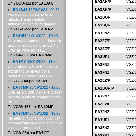
EA2AK/P
VGZ-
En
VGOU-112
por
EA1JAG
EA2AK/P
VGZ-
EA1BJE
13/03/2023 - 00:37
Veo que compañía no te ha
EA1BQR
VGZ-
faltado. Habrás estado
entretenido con tanto ganado. ...
EA1BQR
VGZ-
En
VGSA-222
por
EA3FNZ
EA3FNZ
VGZ-
EA5NU
14/01/2023 - 19:43
Que orgullo siempre poder decir
EA2EZ/P
VGZ-
que a mí me enseñó EA5CMP.
EA2EZ/P
VGZ-
Gracias Paco por est...
En
VGA-031
por
EA5CMP
EA3URL
VGZ-
EA4MY
06/01/2023 - 11:30
EA3FNZ
VGZ-
Enhorabuena Albert. No es de
extrañar que haya sido la
EA3FNZ
VGZ-
primera actividad desde es...
EA2EZ/P
VGZ-
En
VGL-104
por
EA3IW
EA5CMP
23/09/2022 - 12:28
EA1BQR/P
VGZ-
Gracias a ti Don Miguel el placer
EA3FNZ
VGZ-
ha sido el mío de compartir esta
actividad con ...
EA2EWL
VGZ-
En
VGAV-166
por
EA1DMP
EA3FNZ
VGZ-
EA5CMP
26/08/2022 - 13:32
Me alegro mucho Don Juan por
EA3URL
VGZ-
tu trayectoria que poco a poco te
EA3FNZ
VGZ-
vas superando, incl...
En
VGA-054
por
EA5IFF
EA3FNZ
VGZ-