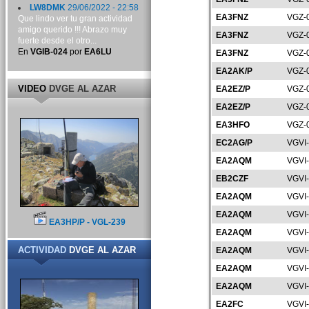
LW8DMK
29/06/2022 - 22:58
EA3FNZ
VGZ-
Que lindo ver tu gran actividad
amigo querido !!! Abrazo muy
EA3FNZ
VGZ-
fuerte desde el otro...
En
VGIB-024
por
EA6LU
EA3FNZ
VGZ-
EA2AK/P
VGZ-
VIDEO
DVGE AL AZAR
EA2EZ/P
VGZ-
EA2EZ/P
VGZ-
EA3HFO
VGZ-
EC2AG/P
VGVI
EA2AQM
VGVI
EB2CZF
VGVI
EA2AQM
VGVI
EA2AQM
VGVI
EA3HP/P - VGL-239
EA2AQM
VGVI
ACTIVIDAD
DVGE AL AZAR
EA2AQM
VGVI
EA2AQM
VGVI
EA2AQM
VGVI
EA2FC
VGVI