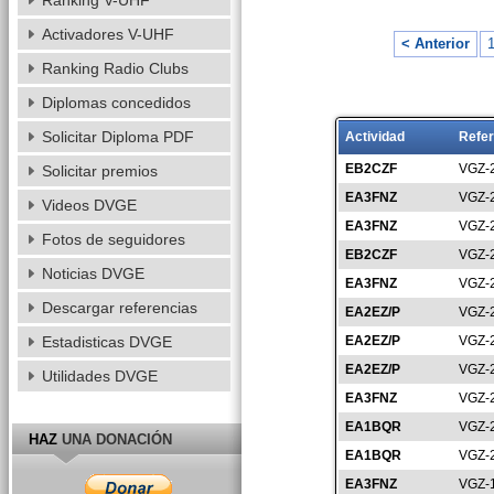
Ranking V-UHF
Activadores V-UHF
< Anterior
Ranking Radio Clubs
Diplomas concedidos
Solicitar Diploma PDF
Actividad
Refer
EB2CZF
VGZ-
Solicitar premios
EA3FNZ
VGZ-
Videos DVGE
EA3FNZ
VGZ-
Fotos de seguidores
EB2CZF
VGZ-
Noticias DVGE
EA3FNZ
VGZ-
Descargar referencias
EA2EZ/P
VGZ-
Estadisticas DVGE
EA2EZ/P
VGZ-
EA2EZ/P
VGZ-
Utilidades DVGE
EA3FNZ
VGZ-
EA1BQR
VGZ-
HAZ
UNA DONACIÓN
EA1BQR
VGZ-
EA3FNZ
VGZ-