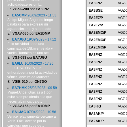
por tu forma de llevar las
EA3FNZ
VGZ-
actividades,eres un f...
En
VGZA-200
por
EA3FNZ
EA3BSE
VGZ-
EA5CMP
20/09/2023 - 11:53
EA2EZ/P
VGZ-
Amigo Miguel Ángel no tengo
palabras para expresar mi
EA2EZ/P
VGZ-
agradecimiento y sobre todo...
EA2EMO/P
VGZ-
En
VGAV-030
por
EA1DMP
EA7JGU
19/09/2023 - 17:12
EA2EMO/P
VGZ-
Esta actividad tiene una
EA2EMO/P
VGZ-
caminata de 18km entre ida y
vuelta. También es una acti...
EA3FNZ
VGZ-
En
VGJ-093
por
EA7JGU
EA3FNZ
VGZ-
EA6LU
10/09/2023 - 17:36
FELICITACIONES Luc,
EA3FNZ
VGZ-
enhorabuena por la actividad de
EA3FNZ
VGZ-
vértice, disfruta de Mallorca...
En
VGIB-010
por
ON7DQ
EA3FNZ
VGZ-
EA7HMK
25/08/2023 - 09:59
EA3FNZ
VGZ-
Miguel Angel Gracias a ti por
estar siempre atento a lo que
EA3FNZ
VGZ-
necesitábamos, da g...
En
VGAV-156
por
EA1DMP
EA3IJQ
VGZ-
EA1JAG
07/04/2023 - 10:56
EA2AK/P
VGZ-
Vertice relativamente cercano a
Verín. Fácil acceso por la
EA2AK/P
VGZ-
carretera que sube de...