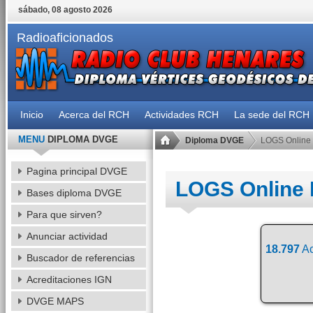
sábado, 08 agosto 2026
Radioaficionados
Inicio
Acerca del RCH
Actividades RCH
La sede del RCH
MENU
DIPLOMA DVGE
Diploma DVGE
LOGS Online
Pagina principal DVGE
LOGS Online
Bases diploma DVGE
Para que sirven?
Anunciar actividad
18.797
Ac
Buscador de referencias
Acreditaciones IGN
DVGE MAPS