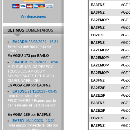
EA3FNZ
VGZ-
EA3FNZ
VGZ-
Ver donaciones
EA2EMO/P
VGZ-
EA3FNZ
VGZ-
ULTIMOS
COMENTARIOS
EB2CZF
VGZ-
EA4ADM
28/05/2024 - 16:31
EA3FNZ
VGZ-
Tenemos que hacer mas de
EA2EMO/P
VGZ-
estas....
En
VGGU-173
por
EA4LO
EA2EMO/P
VGZ-
EA4BBB
15/12/2023 - 10:56
EA2EMO/P
VGZ-
MUY BUENAS. OS DESEO A
TODOS LOS AMIGOS Y
EA2EMO/P
VGZ-
SIMPATIZANTES DEL RADIO
EA3FNZ
VGZ-
CLUB UNA FELICES...
En
VGSA-189
por
EA3FNZ
EA2EZ/P
VGZ-
EA3BSE
21/11/2023 - 09:45
EA2EZ/P
VGZ-
Hola Rafa. MUCHAS
FELICIDADES!!! Espero que te
EA3FNZ
VGZ-
den este año el 'Vértice de oro'
...
EA2EZ/P
VGZ-
En
VGSA-189
por
EA3FNZ
EB2CZF
VGZ-
EA7BY
16/11/2023 - 13:51
Hola amigo Rafael:te felicito por
EA3FNZ
VGZ-