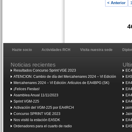
< Anterior
4
Hazte socio
Actividades RCH
Visita nuestra sede
Dipl
Noticias recientes
Ult
Resultados Concurso Sprint VGE 2023
EC4
ATENCION: Cambio de día del Mercahenares 2024 – VI Edición
EA5
Mercahenares 2024 – VI Edición: Artículos de EA4BPG (SK)
EA4
¡Felices Fiestas!
EA4
Asamblea Anual 11/11/2023
EA4
Sprint VGM-225
EA4
Activación del VGM-225 por EA4RCH
jai
Concurso SPRINT VGE 2023
Jai
Nos visitó la estación EA5DK
EA4
Ordenadores para el cuarto de radio
EA5