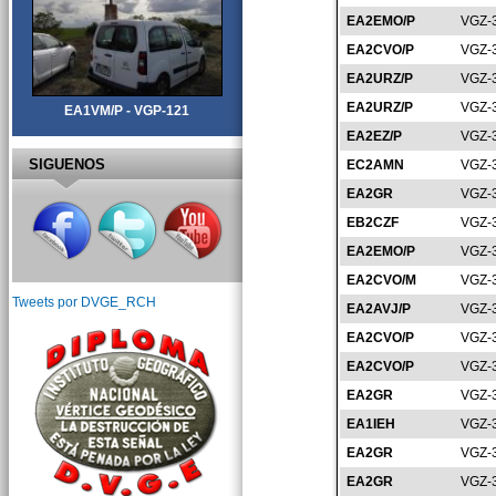
EA2EMO/P
VGZ-
EA2CVO/P
VGZ-
EA2URZ/P
VGZ-
EA2URZ/P
VGZ-
EA1VM/P - VGP-121
EA2EZ/P
VGZ-
SIGUENOS
EC2AMN
VGZ-
EA2GR
VGZ-
EB2CZF
VGZ-
EA2EMO/P
VGZ-
EA2CVO/M
VGZ-
Tweets por DVGE_RCH
EA2AVJ/P
VGZ-
EA2CVO/P
VGZ-
EA2CVO/P
VGZ-
EA2GR
VGZ-
EA1IEH
VGZ-
EA2GR
VGZ-
EA2GR
VGZ-