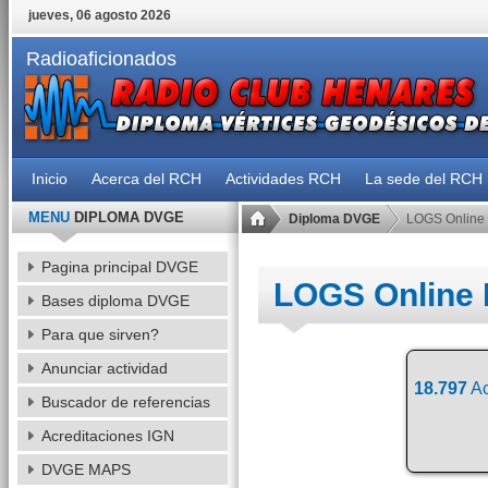
jueves, 06 agosto 2026
Radioaficionados
Inicio
Acerca del RCH
Actividades RCH
La sede del RCH
MENU
DIPLOMA DVGE
Diploma DVGE
LOGS Online
Pagina principal DVGE
LOGS Online
Bases diploma DVGE
Para que sirven?
Anunciar actividad
18.797
Ac
Buscador de referencias
Acreditaciones IGN
DVGE MAPS