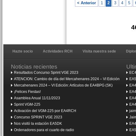
< Anterior
1
2
3
4
5
4
Hazte socio
Actividades RCH
Visita nuestra sede
Dipl
Noticias recientes
Ult
Resultados Concurso Sprint VGE 2023
EC4
ATENCION: Cambio de día del Mercahenares 2024 – VI Edición
EA5
Mercahenares 2024 – VI Edición: Artículos de EA4BPG (SK)
EA4
¡Felices Fiestas!
EA4
Asamblea Anual 11/11/2023
EA4
Sprint VGM-225
EA4
Activación del VGM-225 por EA4RCH
jai
Concurso SPRINT VGE 2023
Jai
Nos visitó la estación EA5DK
EA4
Ordenadores para el cuarto de radio
EA5