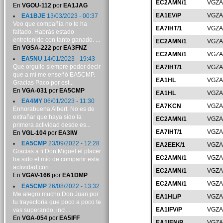
EC2AMN/1
VGZA
En
VGOU-112
por
EA1JAG
EA1EV/P
VGZA
EA1BJE
13/03/2023 - 00:37
Veo que compañía no te ha
EA7IHT/1
VGZA
faltado. Habrás estado
entretenido con tanto ganado. ...
EC2AMN/1
VGZA
En
VGSA-222
por
EA3FNZ
EC2AMN/1
VGZA
EA5NU
14/01/2023 - 19:43
Que orgullo siempre poder decir
EA7IHT/1
VGZA
que a mí me enseñó EA5CMP.
EA1HL
VGZA
Gracias Paco por est...
En
VGA-031
por
EA5CMP
EA1HL
VGZA
EA4MY
06/01/2023 - 11:30
EA7KCN
VGZA
Enhorabuena Albert. No es de
extrañar que haya sido la
EC2AMN/1
VGZA
primera actividad desde es...
EA7IHT/1
VGZA
En
VGL-104
por
EA3IW
EA5CMP
23/09/2022 - 12:28
EA2EEK/1
VGZA
Gracias a ti Don Miguel el placer
EC2AMN/1
VGZA
ha sido el mío de compartir esta
actividad con ...
EC2AMN/1
VGZA
En
VGAV-166
por
EA1DMP
EC2AMN/1
VGZA
EA5CMP
26/08/2022 - 13:32
Me alegro mucho Don Juan por
EA1HL/P
VGZA
tu trayectoria que poco a poco te
EA1IFV/P
VGZA
vas superando, incl...
En
VGA-054
por
EA5IFF
EA1IEN/P
VGZA