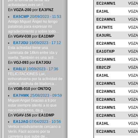
por tu forma de llevar las
EC2AMN/1
VGZA
actividades,eres un f...
En
VGZA-200
por
EA3FNZ
EA1HL
VGZA
EA5CMP
20/09/2023 - 11:53
EC2AMN/1
VGZA
Amigo Miguel Ángel no tengo
palabras para expresar mi
EA7IHT/1
VGZA
agradecimiento y sobre todo...
EA3URL
VGZA
En
VGAV-030
por
EA1DMP
EA7JGU
19/09/2023 - 17:12
EC2AMN/1
VGZA
Esta actividad tiene una
EA1GTX/P
VGZA
caminata de 18km entre ida y
vuelta. También es una acti...
EC2AMN/1
VGZA
En
VGJ-093
por
EA7JGU
EB2CZF
VGZA
EA6LU
10/09/2023 - 17:36
FELICITACIONES Luc,
EA1HL
VGZA
enhorabuena por la actividad de
EC2AMN/1
VGZA
vértice, disfruta de Mallorca...
En
VGIB-010
por
ON7DQ
EC2AMN/1
VGZA
EA7HMK
25/08/2023 - 09:59
EC2AMN/1
VGZA
Miguel Angel Gracias a ti por
estar siempre atento a lo que
EC2AMN/1
VGZA
necesitábamos, da g...
En
VGAV-156
por
EA1DMP
EC2AMN/1
VGZA
EA1JAG
07/04/2023 - 10:56
EA1HL
VGZA
Vertice relativamente cercano a
Verín. Fácil acceso por la
EC2AMN/1
VGZA
carretera que sube de...