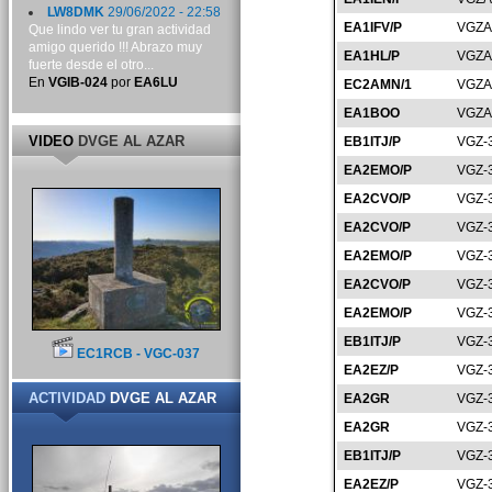
LW8DMK
29/06/2022 - 22:58
EA1IFV/P
VGZA
Que lindo ver tu gran actividad
amigo querido !!! Abrazo muy
EA1HL/P
VGZA
fuerte desde el otro...
En
VGIB-024
por
EA6LU
EC2AMN/1
VGZA
EA1BOO
VGZA
VIDEO
DVGE AL AZAR
EB1ITJ/P
VGZ-
EA2EMO/P
VGZ-
EA2CVO/P
VGZ-
EA2CVO/P
VGZ-
EA2EMO/P
VGZ-
EA2CVO/P
VGZ-
EA2EMO/P
VGZ-
EB1ITJ/P
VGZ-
EC1RCB - VGC-037
EA2EZ/P
VGZ-
ACTIVIDAD
DVGE AL AZAR
EA2GR
VGZ-
EA2GR
VGZ-
EB1ITJ/P
VGZ-
EA2EZ/P
VGZ-