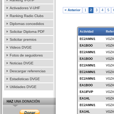
Ranking V-UHF
Activadores V-UHF
< Anterior
1
2
3
4
5
Ranking Radio Clubs
Diplomas concedidos
Solicitar Diploma PDF
Actividad
Refer
EC2AMN/1
VGZA
Solicitar premios
EA1BOO
VGZA
Videos DVGE
EC2AMN/1
VGZA
Fotos de seguidores
EA1BOO
VGZA
Noticias DVGE
EC2AMN/1
VGZA
Descargar referencias
EC2AMN/1
VGZA
Estadisticas DVGE
EC2AMN/1
VGZA
EA1BOO
VGZA
Utilidades DVGE
EA1IFV/P
VGZA
EA1HL
VGZA
HAZ
UNA DONACIÓN
EC2AMN/1
VGZA
EA1HL
VGZA