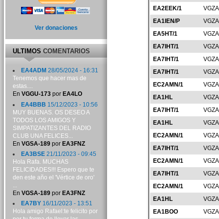
EA2EEK/1
VGZA
EA1IEN/P
VGZA
Ver donaciones
EA5HT/1
VGZA
EA7IHT/1
VGZA
ULTIMOS
COMENTARIOS
EA7IHT/1
VGZA
EA4ADM
28/05/2024 - 16:31
EA7IHT/1
VGZA
Tenemos que hacer mas de
EC2AMN/1
VGZA
estas....
En
VGGU-173
por
EA4LO
EA1HL
VGZA
EA4BBB
15/12/2023 - 10:56
EA7IHT/1
VGZA
MUY BUENAS. OS DESEO A
TODOS LOS AMIGOS Y
EA1HL
VGZA
SIMPATIZANTES DEL RADIO
EC2AMN/1
VGZA
CLUB UNA FELICES...
En
VGSA-189
por
EA3FNZ
EA7IHT/1
VGZA
EA3BSE
21/11/2023 - 09:45
EC2AMN/1
VGZA
Hola Rafa. MUCHAS
FELICIDADES!!! Espero que te
EA7IHT/1
VGZA
den este año el 'Vértice de oro'
...
EC2AMN/1
VGZA
En
VGSA-189
por
EA3FNZ
EA1HL
VGZA
EA7BY
16/11/2023 - 13:51
Hola amigo Rafael:te felicito por
EA1BOO
VGZA