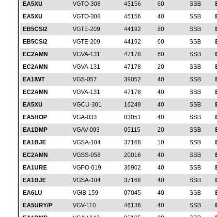
EA5XU
VGTO-308
45156
60
SSB
EA5XU
VGTO-308
45156
40
SSB
EB5CS/2
VGTE-209
44192
80
SSB
EB5CS/2
VGTE-209
44192
60
SSB
EC2AMN
VGVA-131
47178
60
SSB
EC2AMN
VGVA-131
47178
20
SSB
EA1IWT
VGS-057
39052
40
SSB
EC2AMN
VGVA-131
47178
40
SSB
EA5XU
VGCU-301
16249
40
SSB
EA5HOP
VGA-033
03051
40
SSB
EA1DMP
VGAV-093
05115
20
SSB
EA1BJE
VGSA-104
37168
10
SSB
EC2AMN
VGSS-058
20016
40
SSB
EA1URE
VGPO-019
36902
40
SSB
EA1BJE
VGSA-104
37168
40
SSB
EA6LU
VGIB-159
07045
40
SSB
EA5URY/P
VGV-110
46136
40
SSB