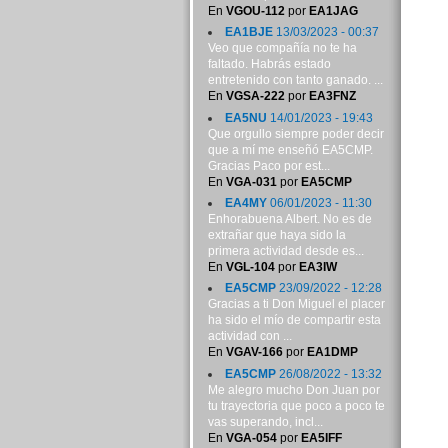
En
VGOU-112
por
EA1JAG
EA1BJE
13/03/2023 - 00:37
Veo que compañía no te ha
faltado. Habrás estado
entretenido con tanto ganado. ...
En
VGSA-222
por
EA3FNZ
EA5NU
14/01/2023 - 19:43
Que orgullo siempre poder decir
que a mí me enseñó EA5CMP.
Gracias Paco por est...
En
VGA-031
por
EA5CMP
EA4MY
06/01/2023 - 11:30
Enhorabuena Albert. No es de
extrañar que haya sido la
primera actividad desde es...
En
VGL-104
por
EA3IW
EA5CMP
23/09/2022 - 12:28
Gracias a ti Don Miguel el placer
ha sido el mío de compartir esta
actividad con ...
En
VGAV-166
por
EA1DMP
EA5CMP
26/08/2022 - 13:32
Me alegro mucho Don Juan por
tu trayectoria que poco a poco te
vas superando, incl...
En
VGA-054
por
EA5IFF