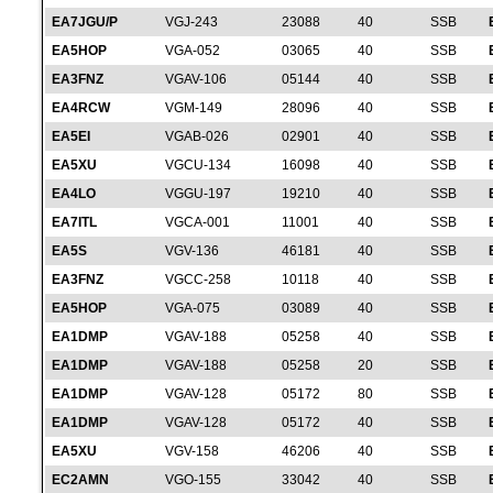
EA7JGU/P
VGJ-243
23088
40
SSB
EA5HOP
VGA-052
03065
40
SSB
EA3FNZ
VGAV-106
05144
40
SSB
EA4RCW
VGM-149
28096
40
SSB
EA5EI
VGAB-026
02901
40
SSB
EA5XU
VGCU-134
16098
40
SSB
EA4LO
VGGU-197
19210
40
SSB
EA7ITL
VGCA-001
11001
40
SSB
EA5S
VGV-136
46181
40
SSB
EA3FNZ
VGCC-258
10118
40
SSB
EA5HOP
VGA-075
03089
40
SSB
EA1DMP
VGAV-188
05258
40
SSB
EA1DMP
VGAV-188
05258
20
SSB
EA1DMP
VGAV-128
05172
80
SSB
EA1DMP
VGAV-128
05172
40
SSB
EA5XU
VGV-158
46206
40
SSB
EC2AMN
VGO-155
33042
40
SSB