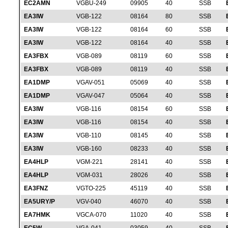
EC2AMN
VGBU-249
09905
40
SSB
EA3IW
VGB-122
08164
80
SSB
EA3IW
VGB-122
08164
60
SSB
EA3IW
VGB-122
08164
40
SSB
EA3FBX
VGB-089
08119
60
SSB
EA3FBX
VGB-089
08119
40
SSB
EA1DMP
VGAV-051
05069
40
SSB
EA1DMP
VGAV-047
05064
40
SSB
EA3IW
VGB-116
08154
60
SSB
EA3IW
VGB-116
08154
40
SSB
EA3IW
VGB-110
08145
40
SSB
EA3IW
VGB-160
08233
40
SSB
EA4HLP
VGM-221
28141
40
SSB
EA4HLP
VGM-031
28026
40
SSB
EA3FNZ
VGTO-225
45119
40
SSB
EA5URY/P
VGV-040
46070
40
SSB
EA7HMK
VGCA-070
11020
40
SSB