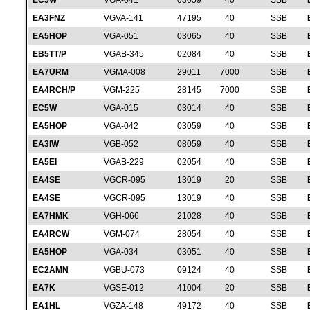
EC5W
VGA-041
03059
40
SSB
EA3FNZ
VGVA-141
47195
40
SSB
EA5HOP
VGA-051
03065
40
SSB
EB5TT/P
VGAB-345
02084
40
SSB
EA7URM
VGMA-008
29011
7000
SSB
EA4RCH/P
VGM-225
28145
7000
SSB
EC5W
VGA-015
03014
40
SSB
EA5HOP
VGA-042
03059
40
SSB
EA3IW
VGB-052
08059
40
SSB
EA5EI
VGAB-229
02054
40
SSB
EA4SE
VGCR-095
13019
20
SSB
EA4SE
VGCR-095
13019
40
SSB
EA7HMK
VGH-066
21028
40
SSB
EA4RCW
VGM-074
28054
40
SSB
EA5HOP
VGA-034
03051
40
SSB
EC2AMN
VGBU-073
09124
40
SSB
EA7K
VGSE-012
41004
20
SSB
EA1HL
VGZA-148
49172
40
SSB