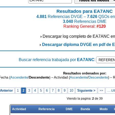
Resultados para EA7ANC
4.881
Referencias DVGE –
7.626
QSOs enc
3.040
Referencias DME
Ranking General:
#120
Descargar log completo de EA7ANC e
Descargar diploma DVGE en pdf de
Buscar referencia trabajada por
EA7ANC
:
Resultados ordenados por:
Fecha (
Ascendente
/
Descendente
) – Actividad (
Ascendente
/
Descendente
) – 
Anterior
1
2
3
4
5
6
7
8
9
10
Siguiente >
>>
… Ult
Viendo la pagina:
2
de 39
Actividad
Referencia
DME
Banda
Modo