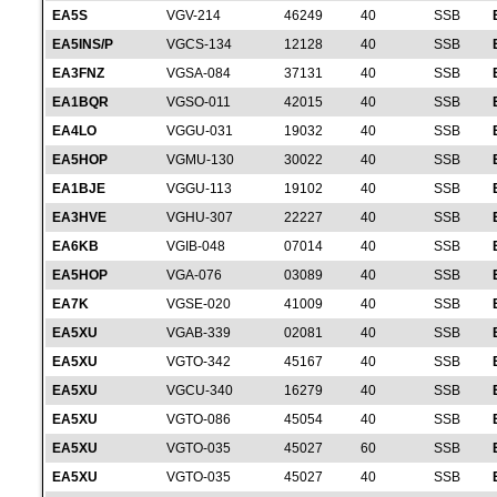
EA5S
VGV-214
46249
40
SSB
EA5INS/P
VGCS-134
12128
40
SSB
EA3FNZ
VGSA-084
37131
40
SSB
EA1BQR
VGSO-011
42015
40
SSB
EA4LO
VGGU-031
19032
40
SSB
EA5HOP
VGMU-130
30022
40
SSB
EA1BJE
VGGU-113
19102
40
SSB
EA3HVE
VGHU-307
22227
40
SSB
EA6KB
VGIB-048
07014
40
SSB
EA5HOP
VGA-076
03089
40
SSB
EA7K
VGSE-020
41009
40
SSB
EA5XU
VGAB-339
02081
40
SSB
EA5XU
VGTO-342
45167
40
SSB
EA5XU
VGCU-340
16279
40
SSB
EA5XU
VGTO-086
45054
40
SSB
EA5XU
VGTO-035
45027
60
SSB
EA5XU
VGTO-035
45027
40
SSB