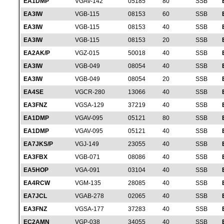
EA1DMP
VGAV-142
05185
80
SSB
EA3IW
VGB-115
08153
60
SSB
EA3IW
VGB-115
08153
40
SSB
EA3IW
VGB-115
08153
20
SSB
EA2AK/P
VGZ-015
50018
40
SSB
EA3IW
VGB-049
08054
40
SSB
EA3IW
VGB-049
08054
20
SSB
EA4SE
VGCR-280
13066
40
SSB
EA3FNZ
VGSA-129
37219
40
SSB
EA1DMP
VGAV-095
05121
80
SSB
EA1DMP
VGAV-095
05121
40
SSB
EA7JKS/P
VGJ-149
23055
40
SSB
EA3FBX
VGB-071
08086
40
SSB
EA5HOP
VGA-091
03104
40
SSB
EA4RCW
VGM-135
28085
40
SSB
EA7JCL
VGAB-278
02065
40
SSB
EA3FNZ
VGSA-177
37283
40
SSB
EC2AMN
VGP-038
34055
40
SSB