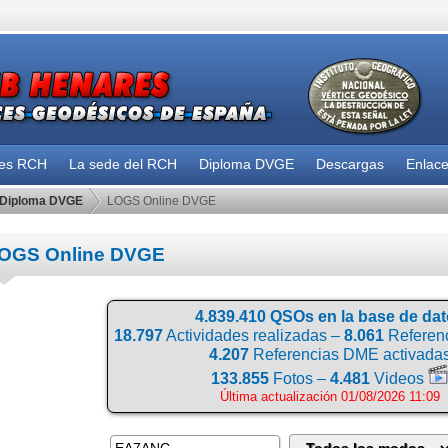
des RCH
La sede del RCH
Diploma DVGE
Descargas
Enlac
Diploma DVGE
LOGS Online DVGE
OGS Online DVGE
4.839.410 QSOs en la base de da
18.797
Actividades realizadas –
8.061
Referenc
4.207
Referencias DME activada
133.855
Fotos –
4.481
Videos
Última actualización 01/08/2026 11:09