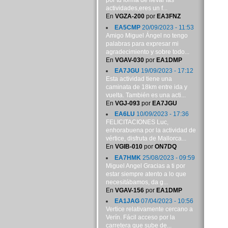
por tu forma de llevar las
actividades,eres un f...
En
VGZA-200
por
EA3FNZ
EA5CMP
20/09/2023 - 11:53
Amigo Miguel Ángel no tengo
palabras para expresar mi
agradecimiento y sobre todo...
En
VGAV-030
por
EA1DMP
EA7JGU
19/09/2023 - 17:12
Esta actividad tiene una
caminata de 18km entre ida y
vuelta. También es una acti...
En
VGJ-093
por
EA7JGU
EA6LU
10/09/2023 - 17:36
FELICITACIONES Luc,
enhorabuena por la actividad de
vértice, disfruta de Mallorca...
En
VGIB-010
por
ON7DQ
EA7HMK
25/08/2023 - 09:59
Miguel Angel Gracias a ti por
estar siempre atento a lo que
necesitábamos, da g...
En
VGAV-156
por
EA1DMP
EA1JAG
07/04/2023 - 10:56
Vertice relativamente cercano a
Verín. Fácil acceso por la
carretera que sube de...