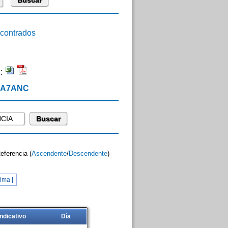
ontrados
n:
 EA7ANC
Referencia (
Ascendente
/
Descendente
)
ima |
Indicativo
Día