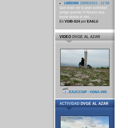
LW8DMK
29/06/2022 - 22:58
Que lindo ver tu gran actividad
amigo querido !!! Abrazo muy
fuerte desde el otro...
En
VGIB-024
por
EA6LU
VIDEO
DVGE AL AZAR
EA2CCG/P - VGNA-095
ACTIVIDAD
DVGE AL AZAR