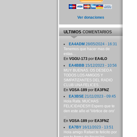
Ver donaciones
ULTIMOS
COMENTARIOS
EA4ADM
28/05/2024 - 16:31
Tenemos que hacer mas de
estas....
En
VGGU-173
por
EA4LO
EA4BBB
15/12/2023 - 10:56
MUY BUENAS. OS DESEO A
TODOS LOS AMIGOS Y
SIMPATIZANTES DEL RADIO
CLUB UNA FELICES...
En
VGSA-189
por
EA3FNZ
EA3BSE
21/11/2023 - 09:45
Hola Rafa. MUCHAS
FELICIDADES!!! Espero que te
den este año el 'Vértice de oro'
...
En
VGSA-189
por
EA3FNZ
EA7BY
16/11/2023 - 13:51
Hola amigo Rafael:te felicito por