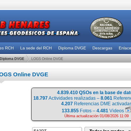
des RCH
La sede del RCH
Diploma DVGE
Descargas
Enlac
Diploma DVGE
LOGS Online DVGE
OGS Online DVGE
4.839.410 QSOs en la base de da
18.797
Actividades realizadas –
8.061
Referenc
4.207
Referencias DME activada
133.855
Fotos –
4.481
Videos
Última actualización 01/08/2026 11:09