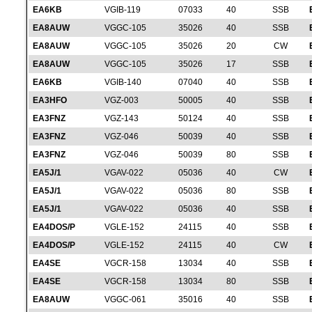
EA6KB
VGIB-119
07033
40
SSB
EA8AUW
VGGC-105
35026
40
SSB
EA8AUW
VGGC-105
35026
20
CW
EA8AUW
VGGC-105
35026
17
SSB
EA6KB
VGIB-140
07040
40
SSB
EA3HFO
VGZ-003
50005
40
SSB
EA3FNZ
VGZ-143
50124
40
SSB
EA3FNZ
VGZ-046
50039
40
SSB
EA3FNZ
VGZ-046
50039
80
SSB
EA5J/1
VGAV-022
05036
40
CW
EA5J/1
VGAV-022
05036
80
SSB
EA5J/1
VGAV-022
05036
40
SSB
EA4DOS/P
VGLE-152
24115
40
SSB
EA4DOS/P
VGLE-152
24115
40
CW
EA4SE
VGCR-158
13034
40
SSB
EA4SE
VGCR-158
13034
80
SSB
EA8AUW
VGGC-061
35016
40
SSB