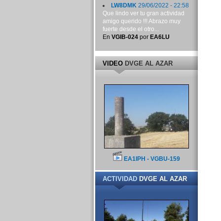
LW8DMK
29/06/2022 - 22:58
Que lindo ver tu gran actividad
amigo querido !!! Abrazo muy
fuerte desde el otro...
En
VGIB-024
por
EA6LU
VIDEO
DVGE AL AZAR
EA1IPH - VGBU-159
ACTIVIDAD
DVGE AL AZAR