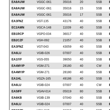
EA8AUW
VGGC-061
35016
20
SSB
EA8AUW
VGGC-061
35016
15
SSB
EA8AUW
VGGC-061
35016
17
SSB
EA3FNZ
VGT-135
43176
40
SSB
EC2AMN
VGCA-148
11039
40
SSB
EB1RCP
VGPO-034
36017
40
SSB
EB2CZF
VGH-092
21057
40
SSB
EA3FNZ
VGT-043
43059
40
SSB
EA6LU
VGIB-026
07007
40
SSB
EA1IYF
VGS-055
39050
40
SSB
EA4MY/P
VGM-271
28180
40
CW
EA4MY/P
VGM-271
28180
40
SSB
EA1HL
VGZA-165
49186
40
SSB
EA6LU
VGIB-024
07007
40
CW
EA5IFF
VGAV-014
05019
80
SSB
EA6KB
VGIB-139
07040
40
SSB
EA6LU
VGIB-024
07007
40
SSB