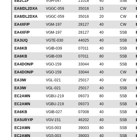
EB2CZF
VGH-047
21018
40
SSB
EA8/DL2DXA
VGGC-059
35016
15
CW
EA8/DL2DXA
VGGC-059
35016
20
CW
EA4XF/P
VGM-197
28127
40
CW
EA4XF/P
VGM-197
28127
40
SSB
EA3IJQ
VGTE-030
44025
40
SSB
EA6KB
VGIB-039
07011
40
SSB
EA6KB
VGIB-039
07011
80
SSB
EA4DON/P
VGO-159
33044
40
SSB
EA4DON/P
VGO-159
33044
40
CW
EA3IW
VGL-021
25017
40
CW
EA3IW
VGL-021
25017
40
SSB
EC2AMN
VGBU-219
09373
80
SSB
EC2AMN
VGBU-219
09373
40
SSB
EA6KB
VGIB-027
07008
40
SSB
EA5URY/P
VGV-151
46202
40
SSB
EC2AMN
VGS-003
39003
80
SSB
EC2AMN
VGS-003
39003
40
SSB