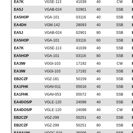
EA7K
VGSE-113
41039
40
CW
EA5J
VGAB-024
02901
40
SSB
EA5HOP
VGA-101
03116
40
SSB
EA4DH
VGM-142
28093
40
SSB
EA5J
VGAB-024
02901
80
SSB
EA5HOP
VGA-101
03116
60
SSB
EA7K
VGSE-113
41039
40
SSB
EA5HOP
VGA-101
03116
80
SSB
EA3IW
VGGI-103
17192
40
CW
EA3IW
VGGI-103
17192
40
SSB
EB2CZF
VGZ-181
50159
40
SSB
EA1FHK
VGAV-011
05016
40
SSB
EA1FHK
VGAV-053
05072
40
SSB
EA4DOS/P
VGLE-120
24098
40
SSB
EA4DOS/P
VGLE-120
24098
40
CW
EB2CZF
VGZ-299
50251
40
SSB
EB2CZF
VGZ-299
50251
80
SSB