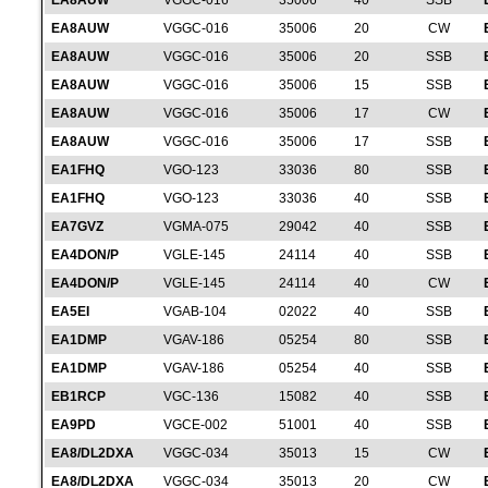
EA8AUW
VGGC-016
35006
40
SSB
EA8AUW
VGGC-016
35006
20
CW
EA8AUW
VGGC-016
35006
20
SSB
EA8AUW
VGGC-016
35006
15
SSB
EA8AUW
VGGC-016
35006
17
CW
EA8AUW
VGGC-016
35006
17
SSB
EA1FHQ
VGO-123
33036
80
SSB
EA1FHQ
VGO-123
33036
40
SSB
EA7GVZ
VGMA-075
29042
40
SSB
EA4DON/P
VGLE-145
24114
40
SSB
EA4DON/P
VGLE-145
24114
40
CW
EA5EI
VGAB-104
02022
40
SSB
EA1DMP
VGAV-186
05254
80
SSB
EA1DMP
VGAV-186
05254
40
SSB
EB1RCP
VGC-136
15082
40
SSB
EA9PD
VGCE-002
51001
40
SSB
EA8/DL2DXA
VGGC-034
35013
15
CW
EA8/DL2DXA
VGGC-034
35013
20
CW