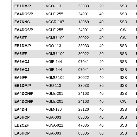
EB1DM/P
VGO-113
33033
20
SSB
EA4DOS/P
VGLE-255
24901
40
SSB
EA7KNC
VGGR-107
18069
40
SSB
EA4DOS/P
VGLE-255
24901
40
CW
EA5IFF
VGMU-109
30022
40
CW
EB1DM/P
VGO-113
33033
40
SSB
EA5IFF
VGMU-109
30022
80
SSB
EA6AOJ
VGIB-144
07041
40
SSB
EA6AOJ
VGIB-144
07041
80
SSB
EA5IFF
VGMU-109
30022
40
SSB
EB1DM/P
VGO-113
33033
80
SSB
EA4DON/P
VGLE-201
24163
40
SSB
EA4DON/P
VGLE-201
24163
40
CW
EA4DH
VGM-180
28120
40
SSB
EA5HOP
VGA-003
03005
40
SSB
EB2CZF
VGVA-022
47035
40
SSB
EA5HOP
VGA-003
03005
80
SSB