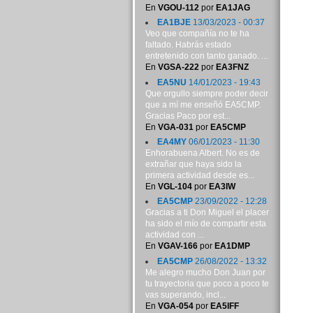
En
VGOU-112
por
EA1JAG
EA1BJE
13/03/2023 - 00:37
Veo que compañía no te ha
faltado. Habrás estado
entretenido con tanto ganado. ...
En
VGSA-222
por
EA3FNZ
EA5NU
14/01/2023 - 19:43
Que orgullo siempre poder decir
que a mí me enseñó EA5CMP.
Gracias Paco por est...
En
VGA-031
por
EA5CMP
EA4MY
06/01/2023 - 11:30
Enhorabuena Albert. No es de
extrañar que haya sido la
primera actividad desde es...
En
VGL-104
por
EA3IW
EA5CMP
23/09/2022 - 12:28
Gracias a ti Don Miguel el placer
ha sido el mío de compartir esta
actividad con ...
En
VGAV-166
por
EA1DMP
EA5CMP
26/08/2022 - 13:32
Me alegro mucho Don Juan por
tu trayectoria que poco a poco te
vas superando, incl...
En
VGA-054
por
EA5IFF