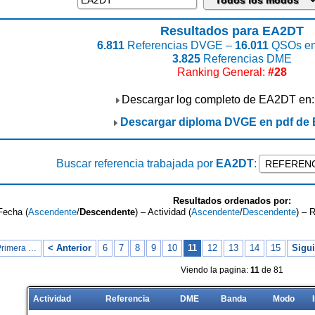
Resultados para EA2DT
6.811
Referencias DVGE –
16.011
QSOs en
3.825
Referencias DME
Ranking General:
#28
Descargar log completo de EA2DT en
Descargar diploma DVGE en pdf de
Buscar referencia trabajada por
EA2DT
:
Resultados ordenados por:
Fecha (
Ascendente
/
Descendente
) – Actividad (
Ascendente
/
Descendente
) – 
< Anterior
6
7
8
9
10
11
12
13
14
15
Sigui
Primera …
Viendo la pagina:
11
de 81
Actividad
Referencia
DME
Banda
Modo