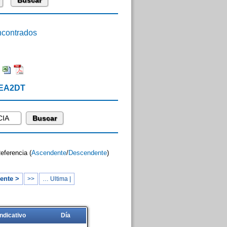
contrados
:
 EA2DT
Referencia (
Ascendente
/
Descendente
)
ente >
>>
… Ultima |
Indicativo
Día