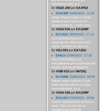
por tu forma de llevar las
actividades,eres un f...
En
VGZA-200
por
EA3FNZ
EA5CMP
20/09/2023 - 11:53
Amigo Miguel Ángel no tengo
palabras para expresar mi
agradecimiento y sobre todo...
En
VGAV-030
por
EA1DMP
EA7JGU
19/09/2023 - 17:12
Esta actividad tiene una
caminata de 18km entre ida y
vuelta. También es una acti...
En
VGJ-093
por
EA7JGU
EA6LU
10/09/2023 - 17:36
FELICITACIONES Luc,
enhorabuena por la actividad de
vértice, disfruta de Mallorca...
En
VGIB-010
por
ON7DQ
EA7HMK
25/08/2023 - 09:59
Miguel Angel Gracias a ti por
estar siempre atento a lo que
necesitábamos, da g...
En
VGAV-156
por
EA1DMP
EA1JAG
07/04/2023 - 10:56
Vertice relativamente cercano a
Verín. Fácil acceso por la
carretera que sube de...