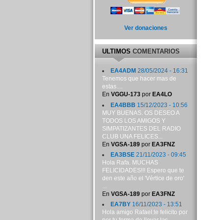
Ver donaciones
ULTIMOS
COMENTARIOS
EA4ADM
28/05/2024 - 16:31
Tenemos que hacer mas de
estas....
En
VGGU-173
por
EA4LO
EA4BBB
15/12/2023 - 10:56
MUY BUENAS. OS DESEO A
TODOS LOS AMIGOS Y
SIMPATIZANTES DEL RADIO
CLUB UNA FELICES...
En
VGSA-189
por
EA3FNZ
EA3BSE
21/11/2023 - 09:45
Hola Rafa. MUCHAS
FELICIDADES!!! Espero que te
den este año el 'Vértice de oro'
...
En
VGSA-189
por
EA3FNZ
EA7BY
16/11/2023 - 13:51
Hola amigo Rafael:te felicito por