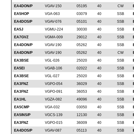
EA4DON/P
VGAV-150
05195
40
CW
EA5HOP
VGA-063
03079
40
SSB
EA4DOS/P
VGAV-076
05101
40
SSB
EA5J
VGMU-224
30030
40
SSB
EA7GVZ
VGMA-009
29012
40
SSB
EA4DON/P
VGAV-190
05262
40
SSB
EA4DON/P
VGAV-190
05262
40
CW
EA3BSE
VGL-026
25020
40
SSB
EA5EI
VGAB-106
02022
40
SSB
EA3BSE
VGL-027
25020
40
SSB
EA3FNZ
VGPO-054
36029
40
SSB
EA3FNZ
VGPO-091
36053
40
SSB
EA1HL
VGZA-082
49096
40
SSB
EA5CMP
VGA-032
03050
40
SSB
EA5INS/P
VGCS-139
12130
40
SSB
EA3FNZ
VGPO-015
36009
40
SSB
EA4DOS/P
VGAV-087
05113
40
SSB