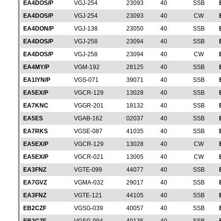
EA4DOS/P
VGJ-254
23093
40
SSB
EA4DOS/P
VGJ-254
23093
40
CW
EA4DON/P
VGJ-138
23050
40
SSB
EA4DOS/P
VGJ-258
23094
40
SSB
EA4DOS/P
VGJ-258
23094
40
CW
EA4MY/P
VGM-192
28125
40
SSB
EA1IYN/P
VGS-071
39071
40
SSB
EA5EX/P
VGCR-129
13028
40
SSB
EA7KNC
VGGR-201
18132
40
SSB
EA5ES
VGAB-162
02037
40
SSB
EA7RKS
VGSE-087
41035
40
SSB
EA5EX/P
VGCR-129
13028
40
CW
EA5EX/P
VGCR-021
13005
40
CW
EA3FNZ
VGTE-099
44077
40
SSB
EA7GVZ
VGMA-032
29017
40
SSB
EA3FNZ
VGTE-121
44105
40
SSB
EB2CZF
VGSG-039
40057
40
SSB