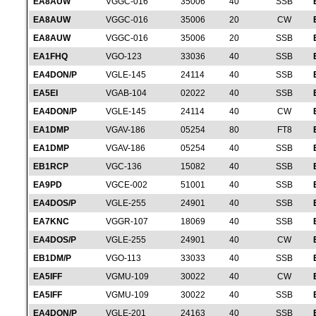
EA8AUW
VGGC-016
35006
40
SSB
EA8AUW
VGGC-016
35006
20
CW
EA8AUW
VGGC-016
35006
20
SSB
EA1FHQ
VGO-123
33036
40
SSB
EA4DON/P
VGLE-145
24114
40
SSB
EA5EI
VGAB-104
02022
40
SSB
EA4DON/P
VGLE-145
24114
40
CW
EA1DMP
VGAV-186
05254
80
FT8
EA1DMP
VGAV-186
05254
40
SSB
EB1RCP
VGC-136
15082
40
SSB
EA9PD
VGCE-002
51001
40
SSB
EA4DOS/P
VGLE-255
24901
40
SSB
EA7KNC
VGGR-107
18069
40
SSB
EA4DOS/P
VGLE-255
24901
40
CW
EB1DM/P
VGO-113
33033
40
SSB
EA5IFF
VGMU-109
30022
40
CW
EA5IFF
VGMU-109
30022
40
SSB
EA4DON/P
VGLE-201
24163
40
SSB