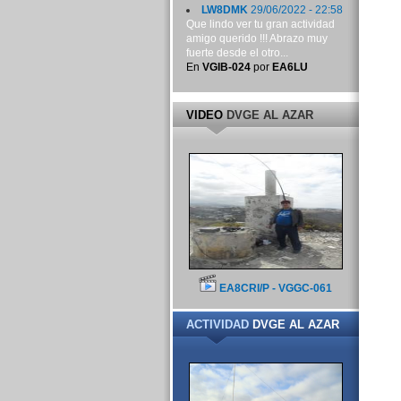
LW8DMK
29/06/2022 - 22:58
Que lindo ver tu gran actividad
amigo querido !!! Abrazo muy
fuerte desde el otro...
En
VGIB-024
por
EA6LU
VIDEO
DVGE AL AZAR
EA8CRI/P - VGGC-061
ACTIVIDAD
DVGE AL AZAR