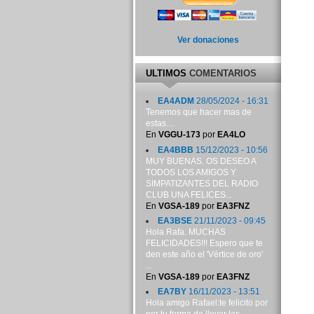
Ver donaciones
ULTIMOS
COMENTARIOS
EA4ADM
28/05/2024 - 16:31
Tenemos que hacer mas de
estas....
En
VGGU-173
por
EA4LO
EA4BBB
15/12/2023 - 10:56
MUY BUENAS. OS DESEO A
TODOS LOS AMIGOS Y
SIMPATIZANTES DEL RADIO
CLUB UNA FELICES...
En
VGSA-189
por
EA3FNZ
EA3BSE
21/11/2023 - 09:45
Hola Rafa. MUCHAS
FELICIDADES!!! Espero que te
den este año el 'Vértice de oro'
...
En
VGSA-189
por
EA3FNZ
EA7BY
16/11/2023 - 13:51
Hola amigo Rafael:te felicito por