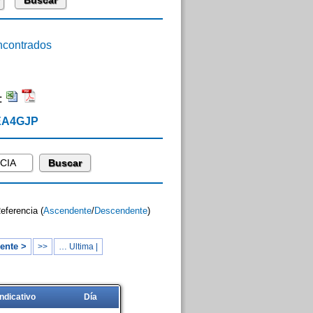
contrados
:
 EA4GJP
Referencia (
Ascendente
/
Descendente
)
ente >
>>
… Ultima |
Indicativo
Día