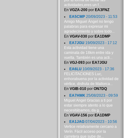
por tu forma de llevar las
actividades,eres un f...
En
VGZA-200
por
EA3FNZ
EA5CMP
20/09/2023 - 11:53
Amigo Miguel Ángel no tengo
palabras para expresar mi
agradecimiento y sobre todo...
En
VGAV-030
por
EA1DMP
EA7JGU
19/09/2023 - 17:12
Esta actividad tiene una
caminata de 18km entre ida y
vuelta. También es una acti...
En
VGJ-093
por
EA7JGU
EA6LU
10/09/2023 - 17:36
FELICITACIONES Luc,
enhorabuena por la actividad de
vértice, disfruta de Mallorca...
En
VGIB-010
por
ON7DQ
EA7HMK
25/08/2023 - 09:59
Miguel Angel Gracias a ti por
estar siempre atento a lo que
necesitábamos, da g...
En
VGAV-156
por
EA1DMP
EA1JAG
07/04/2023 - 10:56
Vertice relativamente cercano a
Verín. Fácil acceso por la
carretera que sube de...