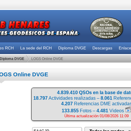
des RCH
La sede del RCH
Diploma DVGE
Descargas
Enlac
Diploma DVGE
LOGS Online DVGE
OGS Online DVGE
4.839.410 QSOs en la base de da
18.797
Actividades realizadas –
8.061
Referenc
4.207
Referencias DME activada
133.855
Fotos –
4.481
Videos
Última actualización 01/08/2026 11:09