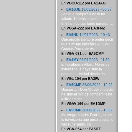
En
VGOU-112
por
EA1JAG
EA1BJE
13/03/2023 - 00:37
Veo que compañía no te ha
faltado. Habrás estado
entretenido con tanto ganado. ...
En
VGSA-222
por
EA3FNZ
EA5NU
14/01/2023 - 19:43
Que orgullo siempre poder decir
que a mí me enseñó EA5CMP.
Gracias Paco por est...
En
VGA-031
por
EA5CMP
EA4MY
06/01/2023 - 11:30
Enhorabuena Albert. No es de
extrañar que haya sido la
primera actividad desde es...
En
VGL-104
por
EA3IW
EA5CMP
23/09/2022 - 12:28
Gracias a ti Don Miguel el placer
ha sido el mío de compartir esta
actividad con ...
En
VGAV-166
por
EA1DMP
EA5CMP
26/08/2022 - 13:32
Me alegro mucho Don Juan por
tu trayectoria que poco a poco te
vas superando, incl...
En
VGA-054
por
EA5IFF