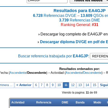
Resultados para EA4GJP
6.728
Referencias DVGE –
13.609
QSOs en
3.739
Referencias DME
Ranking General:
#31
Descargar log completo de EA4GJP en
Descargar diploma DVGE en pdf de
Buscar referencia trabajada por
EA4GJP
:
Resultados ordenados por:
Fecha (
Ascendente
/
Descendente
) – Actividad (
Ascendente
/
Descendente
) – 
< Anterior
6
7
8
9
10
11
12
13
14
15
Sigui
Primera …
Viendo la pagina:
11
de 69
Actividad
Referencia
DME
Banda
Modo