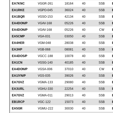
EA7KNC
VGGR-261
18164
40
SSB
EA1RKE
VGPO-045
36024
40
SSB
EA1BQR
VGSO-153
42134
40
SSB
EA4DON/P
VGAV-168
05226
40
SSB
EA4DON/P
VGAV-168
05226
40
CW
EA5CMP
VGA-031
03050
40
SSB
EA4HER
VGM-048
28038
40
SSB
EA3HP
VGB-068
08081
40
SSB
EA4DOS/P
VGCC-188
10078
40
SSB
EA1CN
VGSG-140
40185
40
SSB
EA4DON/P
VGSA-006
37010
40
CW
EA1IYN/P
VGS-035
39026
40
SSB
EA7GVZ
VGMA-133
29080
40
SSB
EA3URL
VGHU-330
22254
40
SSB
EA7GVZ
VGMA-011
29013
40
SSB
EB1RCP
VGC-122
15073
40
SSB
EA5GR
VGMU-222
30030
40
SSB