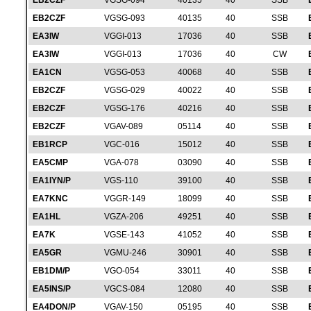
EB2CZF
VGSG-094
40135
40
SSB
EB2CZF
VGSG-093
40135
40
SSB
EA3IW
VGGI-013
17036
40
SSB
EA3IW
VGGI-013
17036
40
CW
EA1CN
VGSG-053
40068
40
SSB
EB2CZF
VGSG-029
40022
40
SSB
EB2CZF
VGSG-176
40216
40
SSB
EB2CZF
VGAV-089
05114
40
SSB
EB1RCP
VGC-016
15012
40
SSB
EA5CMP
VGA-078
03090
40
SSB
EA1IYN/P
VGS-110
39100
40
SSB
EA7KNC
VGGR-149
18099
40
SSB
EA1HL
VGZA-206
49251
40
SSB
EA7K
VGSE-143
41052
40
SSB
EA5GR
VGMU-246
30901
40
SSB
EB1DM/P
VGO-054
33011
40
SSB
EA5INS/P
VGCS-084
12080
40
SSB
EA4DON/P
VGAV-150
05195
40
SSB