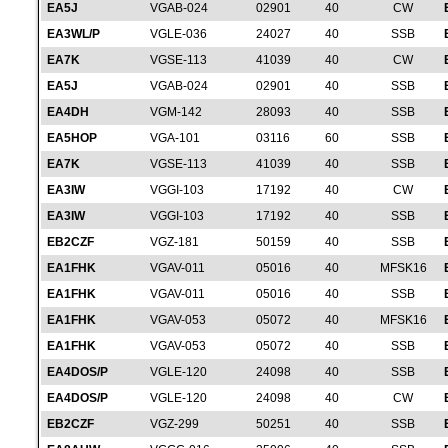
EA5J
VGAB-024
02901
40
CW
EA3WL/P
VGLE-036
24027
40
SSB
EA7K
VGSE-113
41039
40
CW
EA5J
VGAB-024
02901
40
SSB
EA4DH
VGM-142
28093
40
SSB
EA5HOP
VGA-101
03116
60
SSB
EA7K
VGSE-113
41039
40
SSB
EA3IW
VGGI-103
17192
40
CW
EA3IW
VGGI-103
17192
40
SSB
EB2CZF
VGZ-181
50159
40
SSB
EA1FHK
VGAV-011
05016
40
MFSK16
EA1FHK
VGAV-011
05016
40
SSB
EA1FHK
VGAV-053
05072
40
MFSK16
EA1FHK
VGAV-053
05072
40
SSB
EA4DOS/P
VGLE-120
24098
40
SSB
EA4DOS/P
VGLE-120
24098
40
CW
EB2CZF
VGZ-299
50251
40
SSB