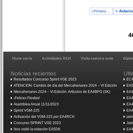
< Anterio
| Primera …
4
Hazte socio
Actividades RCH
Visita nuestra sede
Dipl
Noticias recientes
Ult
Resultados Concurso Sprint VGE 2023
EC4
ATENCION: Cambio de día del Mercahenares 2024 – VI Edición
EA5
Mercahenares 2024 – VI Edición: Artículos de EA4BPG (SK)
EA4
¡Felices Fiestas!
EA4
Asamblea Anual 11/11/2023
EA4
Sprint VGM-225
EA4
Activación del VGM-225 por EA4RCH
jai
Concurso SPRINT VGE 2023
Jai
Nos visitó la estación EA5DK
EA4