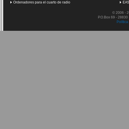
Ordenadores para el cuarto de radio
EA5
© 2006 - 
P.O.Box 69 - 28830
Política