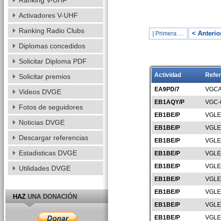
Ranking V-UHF
Activadores V-UHF
Ranking Radio Clubs
< Anterio
| Primera …
Diplomas concedidos
Solicitar Diploma PDF
Actividad
Refer
Solicitar premios
EA9PD/7
VGCA
Videos DVGE
EB1AQY/P
VGC-
Fotos de seguidores
EB1BE/P
VGLE
Noticias DVGE
EB1BE/P
VGLE
Descargar referencias
EB1BE/P
VGLE
Estadisticas DVGE
EB1BE/P
VGLE
EB1BE/P
VGLE
Utilidades DVGE
EB1BE/P
VGLE
EB1BE/P
VGLE
HAZ
UNA DONACIÓN
EB1BE/P
VGLE
EB1BE/P
VGLE