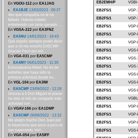
EB2EMH/P
VGBI
En
VGOU-112
por
EA1JAG
EA1BJE
13/03/2023 - 00:37
EB2FS/1
VGP-
Veo que compañía no te ha
EB2FS/1
VGP-
faltado. Habrás estado
entretenido con tanto ganado. ...
EB2FS/1
VGP-
En
VGSA-222
por
EA3FNZ
EB2FS/1
VGP-
EA5NU
14/01/2023 - 19:43
Que orgullo siempre poder decir
EB2FS/1
VGP-
que a mí me enseñó EA5CMP.
EB2FS/1
VGS-
Gracias Paco por est...
En
VGA-031
por
EA5CMP
EB2FS/1
VGS-
EA4MY
06/01/2023 - 11:30
EB2FS/1
VGS-
Enhorabuena Albert. No es de
extrañar que haya sido la
EB2FS/1
VGS-
primera actividad desde es...
En
VGL-104
por
EA3IW
EB2FS/1
VGS-
EA5CMP
23/09/2022 - 12:28
EB2FS/1
VGS-
Gracias a ti Don Miguel el placer
EB2FS/1
VGBU
ha sido el mío de compartir esta
actividad con ...
EB2FS/1
VGP-
En
VGAV-166
por
EA1DMP
EB2FS/1
VGP-
EA5CMP
26/08/2022 - 13:32
Me alegro mucho Don Juan por
EB2FS/1
VGP-
tu trayectoria que poco a poco te
vas superando, incl...
EB2FS/1
VGS-
En
VGA-054
por
EA5IFF