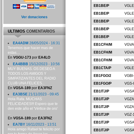
EB1BE/P
VGLE
EB1BE/P
VGLE
Ver donaciones
EB1BE/P
VGLE
EB1BE/P
VGLE
ULTIMOS
COMENTARIOS
EB1BE/P
VGLE
EA4ADM
28/05/2024 - 16:31
EB1CFH/M
VGVA
Tenemos que hacer mas de
EB1CFH/M
VGVA
estas....
En
VGGU-173
por
EA4LO
EB1CFH/M
VGVA
EA4BBB
15/12/2023 - 10:56
EB1CTA/P
VGLE
MUY BUENAS. OS DESEO A
TODOS LOS AMIGOS Y
EB1FGO/2
VGBI
SIMPATIZANTES DEL RADIO
CLUB UNA FELICES...
EB1FGO/P
VGS-
En
VGSA-189
por
EA3FNZ
EB1ITJ/P
VGSA
EA3BSE
21/11/2023 - 09:45
Hola Rafa. MUCHAS
EB1ITJ/P
VGZA
FELICIDADES!!! Espero que te
EB1ITJ/P
VGZA
den este año el 'Vértice de oro'
...
EB1ITJ/P
VGZ-
En
VGSA-189
por
EA3FNZ
EB1ITJ/P
VGSA
EA7BY
16/11/2023 - 13:51
Hola amigo Rafael:te felicito por
EB1ITJ/P
VGSA