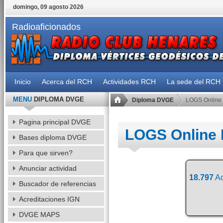
domingo, 09 agosto 2026
Radioaficionados
Inicio
Acerca del RCH
Actividades RCH
La sede del RCH
MENU
DIPLOMA DVGE
Diploma DVGE
LOGS Online
Pagina principal DVGE
LOGS Online
Bases diploma DVGE
Para que sirven?
Anunciar actividad
18.797
Ac
Buscador de referencias
Acreditaciones IGN
DVGE MAPS