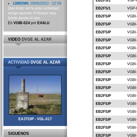
EB2FS/1
VGP-
LW8DMK
29/06/2022 - 22:58
Que lindo ver tu gran actividad
EB2FS/1
VGP-
amigo querido !!! Abrazo muy
EB2FS/P
VGBI
fuerte desde el otro...
En
VGIB-024
por
EA6LU
EB2FS/P
VGBI
EB2FS/P
VGBI
VIDEO
DVGE AL AZAR
EB2FS/P
VGBI
EB2FS/P
VGBI
EB2FS/P
VGBI
ACTIVIDAD
DVGE AL AZAR
EB2FS/P
VGBI
EB2FS/P
VGBI
EB2FS/P
VGBI
EB2FS/P
VGBI
EB2FS/P
VGBI
EB2FS/P
VGBI
EB2FS/P
VGBI
EA3TO/P - VGL-017
EB2FS/P
VGBI
EB2FS/P
VGBI
SIGUENOS
EB2FS/P
VGBI