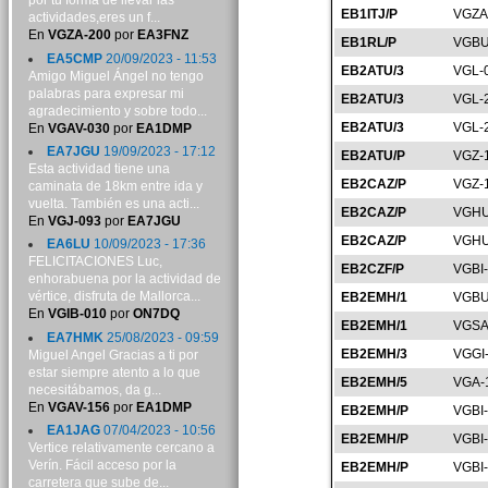
por tu forma de llevar las
EB1ITJ/P
VGZA
actividades,eres un f...
En
VGZA-200
por
EA3FNZ
EB1RL/P
VGBU
EA5CMP
20/09/2023 - 11:53
EB2ATU/3
VGL-
Amigo Miguel Ángel no tengo
palabras para expresar mi
EB2ATU/3
VGL-
agradecimiento y sobre todo...
EB2ATU/3
VGL-
En
VGAV-030
por
EA1DMP
EA7JGU
19/09/2023 - 17:12
EB2ATU/P
VGZ-
Esta actividad tiene una
EB2CAZ/P
VGZ-
caminata de 18km entre ida y
vuelta. También es una acti...
EB2CAZ/P
VGHU
En
VGJ-093
por
EA7JGU
EB2CAZ/P
VGHU
EA6LU
10/09/2023 - 17:36
FELICITACIONES Luc,
EB2CZF/P
VGBI
enhorabuena por la actividad de
vértice, disfruta de Mallorca...
EB2EMH/1
VGBU
En
VGIB-010
por
ON7DQ
EB2EMH/1
VGSA
EA7HMK
25/08/2023 - 09:59
EB2EMH/3
VGGI
Miguel Angel Gracias a ti por
estar siempre atento a lo que
EB2EMH/5
VGA-
necesitábamos, da g...
En
VGAV-156
por
EA1DMP
EB2EMH/P
VGBI
EA1JAG
07/04/2023 - 10:56
EB2EMH/P
VGBI
Vertice relativamente cercano a
Verín. Fácil acceso por la
EB2EMH/P
VGBI
carretera que sube de...