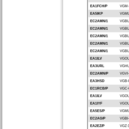
EA1FCH/P
VGM-
EA5IKP
VGMU
EC2AMN/1
VGBU
EC2AMN/1
VGBU
EC2AMN/1
VGBU
EC2AMN/1
VGBU
EC2AMN/1
VGBU
EA1ILV
VGOU
EA3URL
VGHU
EC2AMN/P
VGVI
EA3HSD
VGB-
EC1RCB/P
VGC-
EA1ILV
VGOU
EA1IYF
VGOU
EA5ES/P
VGMU
EC2AG/P
VGBI
EA2EZ/P
VGZ-