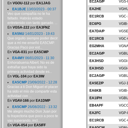
EC2AG/P
VGS-
En
VGOU-112
por
EA1JAG
EA2HE
VGHU
EA1BJE
13/03/2023 - 00:37
Veo que compañía no te ha
EC1RCB
VGC-
faltado. Habrás estado
entretenido con tanto ganado. ...
EC6PG
VGIB
En
VGSA-222
por
EA3FNZ
EA7DA/P
VGSE
EA5NU
14/01/2023 - 19:43
Que orgullo siempre poder decir
EC1RCB
VGC-
que a mí me enseñó EA5CMP.
EG2MHA
VGNA
Gracias Paco por est...
En
VGA-031
por
EA5CMP
EC2AG/P
VGBU
EA4MY
06/01/2023 - 11:30
EA3HSD
VGGI
Enhorabuena Albert. No es de
extrañar que haya sido la
EA3HSD
VGGI
primera actividad desde es...
EC2AG/P
VGBU
En
VGL-104
por
EA3IW
EA5CMP
23/09/2022 - 12:28
EA5EZ/P
VGJ-
Gracias a ti Don Miguel el placer
EA6KB
VGIB
ha sido el mío de compartir esta
actividad con ...
EA1IPH
VGBU
En
VGAV-166
por
EA1DMP
EB4APF
VGCC
EA5CMP
26/08/2022 - 13:32
Me alegro mucho Don Juan por
EA2FC
VGP-
tu trayectoria que poco a poco te
EC1RCB
VGC-
vas superando, incl...
En
VGA-054
por
EA5IFF
EA4GCW
VGM-