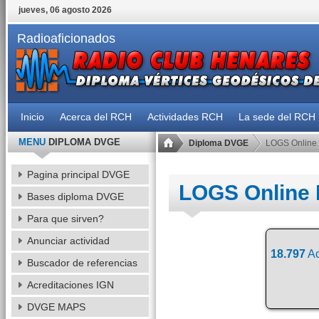
jueves, 06 agosto 2026
Radioaficionados
Inicio
Acerca del RCH
Actividades RCH
La sede del RCH
MENU
DIPLOMA DVGE
Diploma DVGE
LOGS Online
Pagina principal DVGE
LOGS Online
Bases diploma DVGE
Para que sirven?
Anunciar actividad
18.797
Ac
Buscador de referencias
Acreditaciones IGN
DVGE MAPS