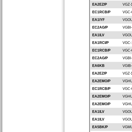
EA2EZ/P
VGZ-
EC1RCB/P
VGC-
EA1IYF
VGOU
EC2AG/P
VGBI
EA1ILV
VGOU
EA1RCI/P
VGC-
EC1RCB/P
VGC-
EC2AG/P
VGBI
EA6KB
VGIB
EA2EZ/P
VGZ-
EA2EMO/P
VGHU
EC1RCB/P
VGC-
EA2EMO/P
VGHU
EA2EMO/P
VGHU
EA1ILV
VGOU
EA1ILV
VGOU
EA5BK/P
VGMU