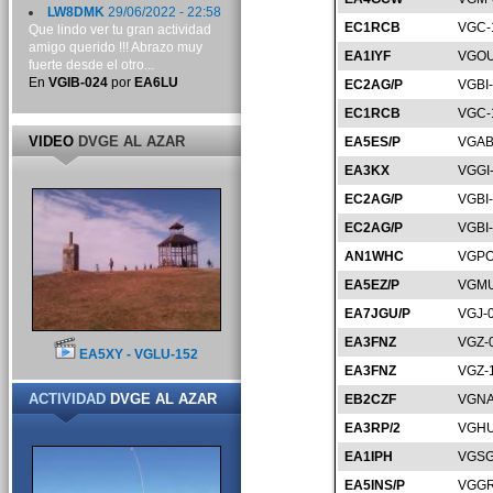
LW8DMK
29/06/2022 - 22:58
EC1RCB
VGC-
Que lindo ver tu gran actividad
amigo querido !!! Abrazo muy
EA1IYF
VGOU
fuerte desde el otro...
En
VGIB-024
por
EA6LU
EC2AG/P
VGBI
EC1RCB
VGC-
VIDEO
DVGE AL AZAR
EA5ES/P
VGAB
EA3KX
VGGI
EC2AG/P
VGBI
EC2AG/P
VGBI
AN1WHC
VGPO
EA5EZ/P
VGMU
EA7JGU/P
VGJ-
EA3FNZ
VGZ-
EA5XY - VGLU-152
EA3FNZ
VGZ-
ACTIVIDAD
DVGE AL AZAR
EB2CZF
VGNA
EA3RP/2
VGHU
EA1IPH
VGSG
EA5INS/P
VGGR