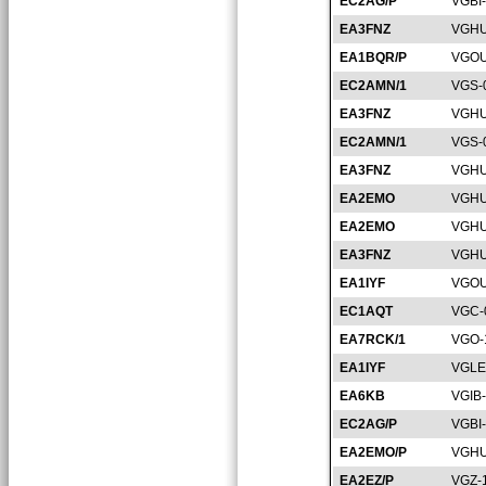
EC2AG/P
VGBI
EA3FNZ
VGHU
EA1BQR/P
VGOU
EC2AMN/1
VGS-
EA3FNZ
VGHU
EC2AMN/1
VGS-
EA3FNZ
VGHU
EA2EMO
VGHU
EA2EMO
VGHU
EA3FNZ
VGHU
EA1IYF
VGOU
EC1AQT
VGC-
EA7RCK/1
VGO-
EA1IYF
VGLE
EA6KB
VGIB
EC2AG/P
VGBI
EA2EMO/P
VGHU
EA2EZ/P
VGZ-