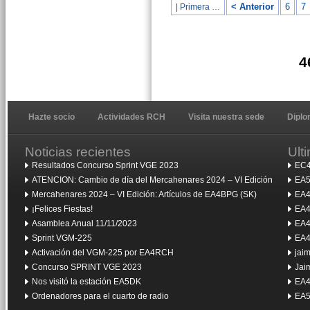
< Anterior
6
7
| Primera …
4
Hazte socio
Actividades RCH
Visita nuestra sede
Dipl
Noticias recientes
Ult
Resultados Concurso Sprint VGE 2023
EC4
ATENCION: Cambio de día del Mercahenares 2024 – VI Edición
EA5
Mercahenares 2024 – VI Edición: Artículos de EA4BPG (SK)
EA4
¡Felices Fiestas!
EA4
Asamblea Anual 11/11/2023
EA4
Sprint VGM-225
EA4
Activación del VGM-225 por EA4RCH
jai
Concurso SPRINT VGE 2023
Jai
Nos visitó la estación EA5DK
EA4
Ordenadores para el cuarto de radio
EA5