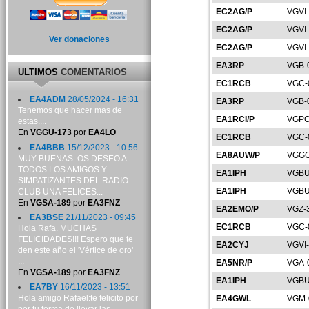
EC2AG/P
VGVI
EC2AG/P
VGVI
Ver donaciones
EC2AG/P
VGVI
EA3RP
VGB-
ULTIMOS
COMENTARIOS
EC1RCB
VGC-
EA4ADM
28/05/2024 - 16:31
EA3RP
VGB-
Tenemos que hacer mas de
EA1RCI/P
VGPO
estas....
En
VGGU-173
por
EA4LO
EC1RCB
VGC-
EA4BBB
15/12/2023 - 10:56
EA8AUW/P
VGGC
MUY BUENAS. OS DESEO A
TODOS LOS AMIGOS Y
EA1IPH
VGBU
SIMPATIZANTES DEL RADIO
EA1IPH
VGBU
CLUB UNA FELICES...
En
VGSA-189
por
EA3FNZ
EA2EMO/P
VGZ-
EA3BSE
21/11/2023 - 09:45
EC1RCB
VGC-
Hola Rafa. MUCHAS
FELICIDADES!!! Espero que te
EA2CYJ
VGVI
den este año el 'Vértice de oro'
...
EA5NR/P
VGA-
En
VGSA-189
por
EA3FNZ
EA1IPH
VGBU
EA7BY
16/11/2023 - 13:51
Hola amigo Rafael:te felicito por
EA4GWL
VGM-