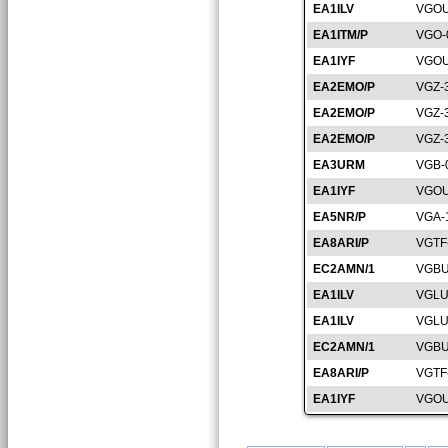
EA1ILV
VGOU
EA1ITM/P
VGO-
EA1IYF
VGOU
EA2EMO/P
VGZ-
EA2EMO/P
VGZ-
EA2EMO/P
VGZ-
EA3URM
VGB-
EA1IYF
VGOU
EA5NR/P
VGA-
EA8ARI/P
VGTF
EC2AMN/1
VGBU
EA1ILV
VGLU
EA1ILV
VGLU
EC2AMN/1
VGBU
EA8ARI/P
VGTF
EA1IYF
VGOU