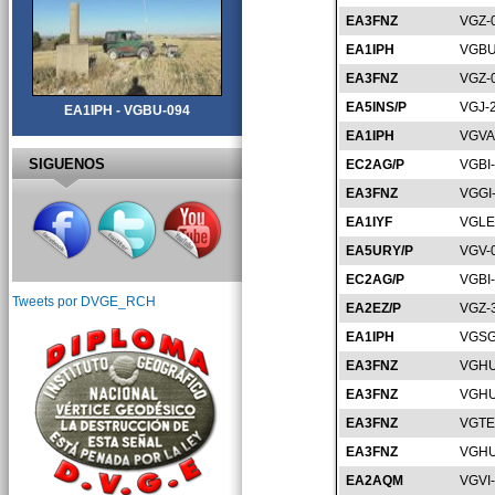
EA3FNZ
VGZ-
EA1IPH
VGBU
EA3FNZ
VGZ-
EA5INS/P
VGJ-
EA1IPH - VGBU-094
EA1IPH
VGVA
SIGUENOS
EC2AG/P
VGBI
EA3FNZ
VGGI
EA1IYF
VGLE
EA5URY/P
VGV-
EC2AG/P
VGBI
Tweets por DVGE_RCH
EA2EZ/P
VGZ-
EA1IPH
VGSG
EA3FNZ
VGHU
EA3FNZ
VGHU
EA3FNZ
VGTE
EA3FNZ
VGHU
EA2AQM
VGVI