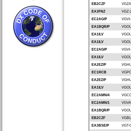
EB2CZF
VGZA
EA3FNZ
VGZ-
EC2AG/P
VGVI
EA1BQR/P
VGOU
EA1ILV
VGOU
EA1ILV
VGOU
EC2AG/P
VGVI-
EA1ILV
VGOU
EA2EZ/P
VGHU
EC1RCB
VGPO
EA2EZ/P
VGHU
EA1ILV
VGOU
EC2AMN/4
VGCC
EC2AMN/1
VGVA
EA1BQR/P
VGOU
EB2CZF
VGBU
EA3BSE/P
VGT-