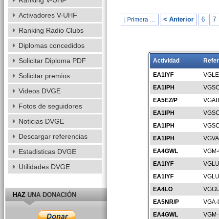
Ranking V-UHF
Activadores V-UHF
< Anterior
6
7
| Primera …
Ranking Radio Clubs
Diplomas concedidos
Solicitar Diploma PDF
Actividad
Refer
EA1IYF
VGLE
Solicitar premios
EA1IPH
VGSO
Videos DVGE
EA5EZ/P
VGAB
Fotos de seguidores
EA1IPH
VGSO
Noticias DVGE
EA1IPH
VGSO
Descargar referencias
EA1IPH
VGVA
Estadisticas DVGE
EA4GWL
VGM-
EA1IYF
VGLU
Utilidades DVGE
EA1IYF
VGLU
EA4LO
VGGU
HAZ
UNA DONACIÓN
EA5NR/P
VGA-
EA4GWL
VGM-