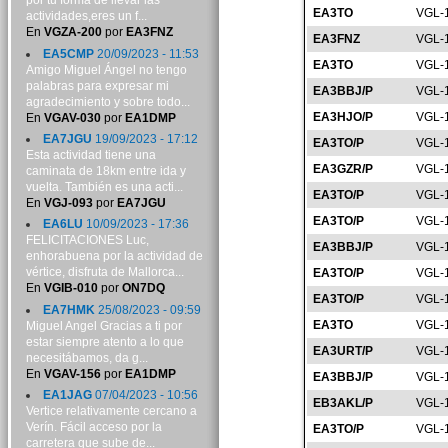
por tu forma de llevar las
EA3TO
VGL-
actividades,eres un f...
En
VGZA-200
por
EA3FNZ
EA3FNZ
VGL-
EA5CMP
20/09/2023 - 11:53
EA3TO
VGL-
Amigo Miguel Ángel no tengo
palabras para expresar mi
EA3BBJ/P
VGL-
agradecimiento y sobre todo...
EA3HJO/P
VGL-
En
VGAV-030
por
EA1DMP
EA7JGU
19/09/2023 - 17:12
EA3TO/P
VGL-
Esta actividad tiene una
EA3GZR/P
VGL-
caminata de 18km entre ida y
vuelta. También es una acti...
EA3TO/P
VGL-
En
VGJ-093
por
EA7JGU
EA3TO/P
VGL-
EA6LU
10/09/2023 - 17:36
FELICITACIONES Luc,
EA3BBJ/P
VGL-
enhorabuena por la actividad de
vértice, disfruta de Mallorca...
EA3TO/P
VGL-
En
VGIB-010
por
ON7DQ
EA3TO/P
VGL-
EA7HMK
25/08/2023 - 09:59
EA3TO
VGL-
Miguel Angel Gracias a ti por
estar siempre atento a lo que
EA3URT/P
VGL-
necesitábamos, da g...
En
VGAV-156
por
EA1DMP
EA3BBJ/P
VGL-
EA1JAG
07/04/2023 - 10:56
EB3AKL/P
VGL-
Vertice relativamente cercano a
Verín. Fácil acceso por la
EA3TO/P
VGL-
carretera que sube de...