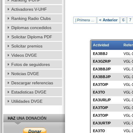
Ranking V-UHF
Activadores V-UHF
Ranking Radio Clubs
< Anterior
6
7
| Primera …
Diplomas concedidos
Solicitar Diploma PDF
Actividad
Refer
Solicitar premios
EA3BBJ
VGL-
Videos DVGE
EA3GZR/P
VGL-
Fotos de seguidores
EA3BBJ/P
VGL-
Noticias DVGE
EA3BBJ/P
VGL-
Descargar referencias
EA3TO/P
VGL-
Estadisticas DVGE
EA3TO
VGL-
EA3URL/P
VGL-
Utilidades DVGE
EA3TO/P
VGL-
EA3TO/P
VGL-
HAZ
UNA DONACIÓN
EA3URT/P
VGL-
EA3TO
VGL-