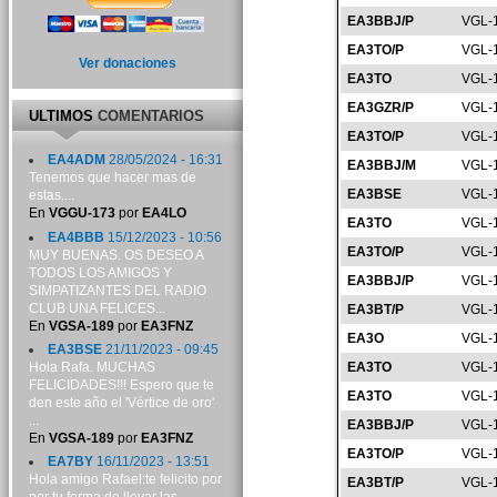
EA3BBJ/P
VGL-
EA3TO/P
VGL-
Ver donaciones
EA3TO
VGL-
EA3GZR/P
VGL-
ULTIMOS
COMENTARIOS
EA3TO/P
VGL-
EA4ADM
28/05/2024 - 16:31
EA3BBJ/M
VGL-
Tenemos que hacer mas de
EA3BSE
VGL-
estas....
En
VGGU-173
por
EA4LO
EA3TO
VGL-
EA4BBB
15/12/2023 - 10:56
EA3TO/P
VGL-
MUY BUENAS. OS DESEO A
TODOS LOS AMIGOS Y
EA3BBJ/P
VGL-
SIMPATIZANTES DEL RADIO
CLUB UNA FELICES...
EA3BT/P
VGL-
En
VGSA-189
por
EA3FNZ
EA3O
VGL-
EA3BSE
21/11/2023 - 09:45
Hola Rafa. MUCHAS
EA3TO
VGL-
FELICIDADES!!! Espero que te
EA3TO
VGL-
den este año el 'Vértice de oro'
...
EA3BBJ/P
VGL-
En
VGSA-189
por
EA3FNZ
EA3TO/P
VGL-
EA7BY
16/11/2023 - 13:51
Hola amigo Rafael:te felicito por
EA3BT/P
VGL-