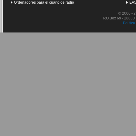
Ordenadores para el cuarto de radio
EA5
© 2006 - 
P.O.Box 69 - 28830
Política