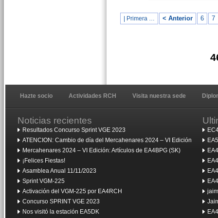
< Anterior
6
7
| Primera …
4
Hazte socio
Actividades RCH
Visita nuestra sede
Dipl
Noticias recientes
Ult
Resultados Concurso Sprint VGE 2023
EC4
ATENCION: Cambio de día del Mercahenares 2024 – VI Edición
EA5
Mercahenares 2024 – VI Edición: Artículos de EA4BPG (SK)
EA4
¡Felices Fiestas!
EA4
Asamblea Anual 11/11/2023
EA4
Sprint VGM-225
EA4
Activación del VGM-225 por EA4RCH
jai
Concurso SPRINT VGE 2023
Jai
Nos visitó la estación EA5DK
EA4