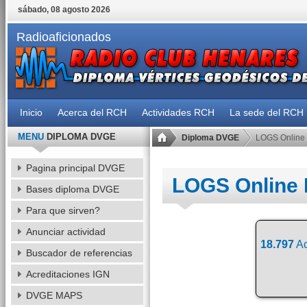
sábado, 08 agosto 2026
Radioaficionados
Inicio
Acerca del RCH
Actividades RCH
La sede del RCH
MENU
DIPLOMA DVGE
Diploma DVGE
LOGS Online
Pagina principal DVGE
LOGS Online
Bases diploma DVGE
Para que sirven?
Anunciar actividad
18.797
Ac
Buscador de referencias
Acreditaciones IGN
DVGE MAPS