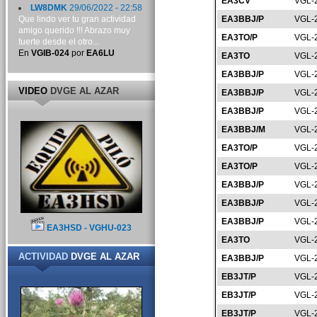
EA3CV
VGL-
LW8DMK
29/06/2022 - 22:58
Que lindo ver tu gran actividad
EA3BBJ/P
VGL-
amigo querido !!! Abrazo muy
EA3TO/P
VGL-
fuerte desde el otro...
En
VGIB-024
por
EA6LU
EA3TO
VGL-
EA3BBJ/P
VGL-
VIDEO
DVGE AL AZAR
EA3BBJ/P
VGL-
EA3BBJ/P
VGL-
EA3BBJ/M
VGL-
EA3TO/P
VGL-
EA3TO/P
VGL-
EA3BBJ/P
VGL-
EA3BBJ/P
VGL-
EA3BBJ/P
VGL-
EA3HSD - VGHU-023
EA3TO
VGL-
ACTIVIDAD
DVGE AL AZAR
EA3BBJ/P
VGL-
EB3JT/P
VGL-
EB3JT/P
VGL-
EB3JT/P
VGL-