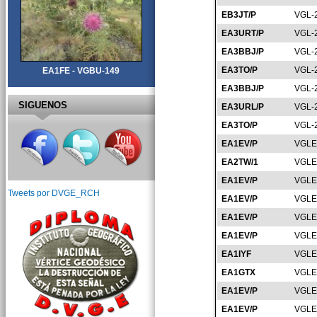
EB3JT/P
VGL-
EA3URT/P
VGL-
EA3BBJ/P
VGL-
EA3TO/P
VGL-
EA1FE - VGBU-149
EA3BBJ/P
VGL-
SIGUENOS
EA3URL/P
VGL-
EA3TO/P
VGL-
EA1EV/P
VGLE
EA2TW/1
VGLE
EA1EV/P
VGLE
Tweets por DVGE_RCH
EA1EV/P
VGLE
EA1EV/P
VGLE
EA1EV/P
VGLE
EA1IYF
VGLE
EA1GTX
VGLE
EA1EV/P
VGLE
EA1EV/P
VGLE