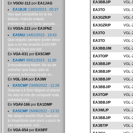
EA3BBJ/P
VGL-
En
VGOU-112
por
EA1JAG
EA1BJE
13/03/2023 - 00:37
EA3TO
VGL-
Veo que compañía no te ha
EA3GZR/P
VGL-
faltado. Habrás estado
entretenido con tanto ganado. ...
EA3GZR/P
VGL-
En
VGSA-222
por
EA3FNZ
EA3TO
VGL-
EA5NU
14/01/2023 - 19:43
Que orgullo siempre poder decir
EA3TO
VGL-
que a mí me enseñó EA5CMP.
EA3BBJ/M
VGL-
Gracias Paco por est...
En
VGA-031
por
EA5CMP
EA3TO/P
VGL-
EA4MY
06/01/2023 - 11:30
EA3BBJ/P
VGL-
Enhorabuena Albert. No es de
extrañar que haya sido la
EA3BBJ/P
VGL-
primera actividad desde es...
En
VGL-104
por
EA3IW
EA3BBJ/P
VGL-
EA5CMP
23/09/2022 - 12:28
EA3BBJ/P
VGL-
Gracias a ti Don Miguel el placer
EA3TO/P
VGL-
ha sido el mío de compartir esta
actividad con ...
EA3BBJ/P
VGL-
En
VGAV-166
por
EA1DMP
EA3WL/P
VGL-
EA5CMP
26/08/2022 - 13:32
Me alegro mucho Don Juan por
EA3BBJ/P
VGL-
tu trayectoria que poco a poco te
vas superando, incl...
EA3BT/P
VGL-
En
VGA-054
por
EA5IFF