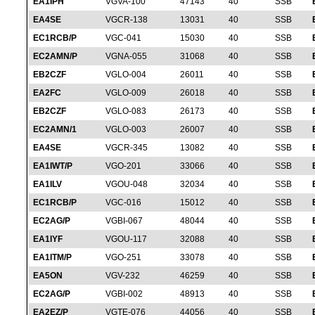
EA1IPH
VGVA-100
47143
40
SSB
EA4SE
VGCR-138
13031
40
SSB
EC1RCB/P
VGC-041
15030
40
SSB
EC2AMN/P
VGNA-055
31068
40
SSB
EB2CZF
VGLO-004
26011
40
SSB
EA2FC
VGLO-009
26018
40
SSB
EB2CZF
VGLO-083
26173
40
SSB
EC2AMN/1
VGLO-003
26007
40
SSB
EA4SE
VGCR-345
13082
40
SSB
EA1IWT/P
VGO-201
33066
40
SSB
EA1ILV
VGOU-048
32034
40
SSB
EC1RCB/P
VGC-016
15012
40
SSB
EC2AG/P
VGBI-067
48044
40
SSB
EA1IYF
VGOU-117
32088
40
SSB
EA1ITM/P
VGO-251
33078
40
SSB
EA5ON
VGV-232
46259
40
SSB
EC2AG/P
VGBI-002
48913
40
SSB
EA2EZ/P
VGTE-076
44056
40
SSB