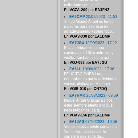
por tu forma de llevar las
actividades,eres un f...
En
VGZA-200
por
EA3FNZ
EA5CMP
20/09/2023 - 11:53
Amigo Miguel Ángel no tengo
palabras para expresar mi
agradecimiento y sobre todo...
En
VGAV-030
por
EA1DMP
EA7JGU
19/09/2023 - 17:12
Esta actividad tiene una
caminata de 18km entre ida y
vuelta. También es una acti...
En
VGJ-093
por
EA7JGU
EA6LU
10/09/2023 - 17:36
FELICITACIONES Luc,
enhorabuena por la actividad de
vértice, disfruta de Mallorca...
En
VGIB-010
por
ON7DQ
EA7HMK
25/08/2023 - 09:59
Miguel Angel Gracias a ti por
estar siempre atento a lo que
necesitábamos, da g...
En
VGAV-156
por
EA1DMP
EA1JAG
07/04/2023 - 10:56
Vertice relativamente cercano a
Verín. Fácil acceso por la
carretera que sube de...