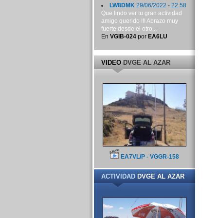
LW8DMK
29/06/2022 - 22:58
Que lindo ver tu gran actividad
amigo querido !!! Abrazo muy
fuerte desde el otro...
En
VGIB-024
por
EA6LU
VIDEO
DVGE AL AZAR
EA7VL/P - VGGR-158
ACTIVIDAD
DVGE AL AZAR