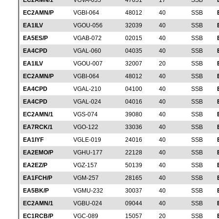
EC2AMN/1
VGVA-035
47051
17
SSB
EC2AMN/P
VGBI-064
48012
40
SSB
EA1ILV
VGOU-056
32039
40
SSB
EA5ES/P
VGAB-072
02015
40
SSB
EA4CPD
VGAL-060
04035
40
SSB
EA1ILV
VGOU-007
32007
20
SSB
EC2AMN/P
VGBI-064
48012
40
SSB
EA4CPD
VGAL-210
04100
40
SSB
EA4CPD
VGAL-024
04016
40
SSB
EC2AMN/1
VGS-074
39080
40
SSB
EA7RCK/1
VGO-122
33036
40
SSB
EA1IYF
VGLE-019
24016
40
SSB
EA2EMO/P
VGHU-177
22128
40
SSB
EA2EZ/P
VGZ-157
50139
40
SSB
EA1FCH/P
VGM-257
28165
40
SSB
EA5BK/P
VGMU-232
30037
40
SSB
EC2AMN/1
VGBU-024
09044
40
SSB
EC1RCB/P
VGC-089
15057
20
SSB