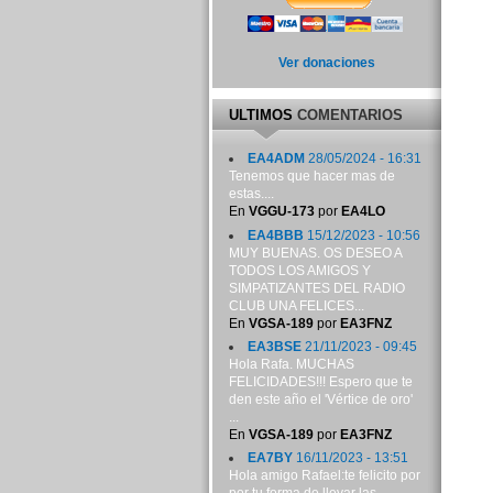
Ver donaciones
ULTIMOS
COMENTARIOS
EA4ADM
28/05/2024 - 16:31
Tenemos que hacer mas de
estas....
En
VGGU-173
por
EA4LO
EA4BBB
15/12/2023 - 10:56
MUY BUENAS. OS DESEO A
TODOS LOS AMIGOS Y
SIMPATIZANTES DEL RADIO
CLUB UNA FELICES...
En
VGSA-189
por
EA3FNZ
EA3BSE
21/11/2023 - 09:45
Hola Rafa. MUCHAS
FELICIDADES!!! Espero que te
den este año el 'Vértice de oro'
...
En
VGSA-189
por
EA3FNZ
EA7BY
16/11/2023 - 13:51
Hola amigo Rafael:te felicito por