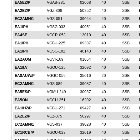
EA5EZ/P
VGAB-281
02068
40
SSB
EA2EZ/P
VGZ-308
50252
40
SSB
EC2AMN/1
VGS-051
39044
40
SSB
EA1IPH
VGSG-033
40051
40
SSB
EA4SE
VGCR-053
13010
40
SSB
EA1IPH
VGBU-225
09387
40
SSB
EA1IPH
VGSG-102
40143
40
SSB
EA2AQM
VGVI-169
01054
40
SSB
EA1ILV
VGOU-125
32092
40
SSB
EA8AUW/P
VGGC-059
35016
20
SSB
EC2AMN/1
VGS-089
39087
40
SSB
EA5ES/P
VGMU-249
30037
40
SSB
EA5ON
VGCU-251
16202
40
SSB
EA1IHZ/P
VGBU-271
09427
40
SSB
EA2EZ/P
VGZ-375
50297
40
SSB
EC2AMN/1
VGS-037
39028
40
SSB
EC1RCB/P
VGOU-023
32019
40
SSB