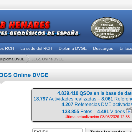
des RCH
La sede del RCH
Diploma DVGE
Descargas
Enlac
Diploma DVGE
LOGS Online DVGE
OGS Online DVGE
4.839.410 QSOs en la base de da
18.797
Actividades realizadas –
8.061
Referenc
4.207
Referencias DME activada
133.855
Fotos –
4.481
Videos
Última actualización 08/08/2026 12:38