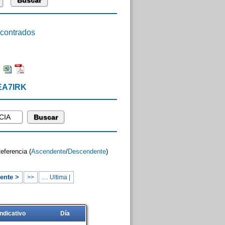
ontrados
:
 EA7IRK
Referencia (
Ascendente
/
Descendente
)
ente >
>>
… Ultima |
Indicativo
Día