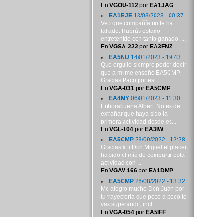
En
VGOU-112
por
EA1JAG
EA1BJE
13/03/2023 - 00:37
Veo que compañía no te ha
faltado. Habrás estado
entretenido con tanto ganado. ...
En
VGSA-222
por
EA3FNZ
EA5NU
14/01/2023 - 19:43
Que orgullo siempre poder decir
que a mí me enseñó EA5CMP.
Gracias Paco por est...
En
VGA-031
por
EA5CMP
EA4MY
06/01/2023 - 11:30
Enhorabuena Albert. No es de
extrañar que haya sido la
primera actividad desde es...
En
VGL-104
por
EA3IW
EA5CMP
23/09/2022 - 12:28
Gracias a ti Don Miguel el placer
ha sido el mío de compartir esta
actividad con ...
En
VGAV-166
por
EA1DMP
EA5CMP
26/08/2022 - 13:32
Me alegro mucho Don Juan por
tu trayectoria que poco a poco te
vas superando, incl...
En
VGA-054
por
EA5IFF