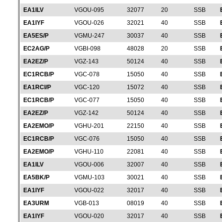
EA1ILV
VGOU-095
32077
20
SSB
EA1IYF
VGOU-026
32021
40
SSB
EA5ES/P
VGMU-247
30037
40
SSB
EC2AG/P
VGBI-098
48028
20
SSB
EA2EZ/P
VGZ-143
50124
40
SSB
EC1RCB/P
VGC-078
15050
40
SSB
EA1RCI/P
VGC-120
15072
40
SSB
EC1RCB/P
VGC-077
15050
40
SSB
EA2EZ/P
VGZ-142
50124
40
SSB
EA2EMO/P
VGHU-201
22150
40
SSB
EC1RCB/P
VGC-076
15050
40
SSB
EA2EMO/P
VGHU-110
22081
40
SSB
EA1ILV
VGOU-006
32007
40
SSB
EA5BK/P
VGMU-103
30021
40
SSB
EA1IYF
VGOU-022
32017
40
SSB
EA3URM
VGB-013
08019
40
SSB
EA1IYF
VGOU-020
32017
40
SSB