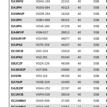
EA3RP/2
VGHU-193
22141
40
SSB
EA1IPH
VGSG-084
40115
40
SSB
EA5INS/P
VGGR-264
18164
40
SSB
EA1IPH
VGBU-069
09119
40
SSB
EA1IPH
VGVA-160
47226
40
SSB
EA4MY/P
VGM-017
28013
40
SSB
EA5URY/P
VGV-050
46077
40
SSB
EA3FNZ
VGTE-259
44247
40
SSB
EC1RCB
VGC-024
15019
40
SSB
EA3FNZ
VGZ-281
50240
40
SSB
EB2CZF
VGZA-226
49168
40
SSB
EA3BSE/P
VGT-058
43090
40
SSB
EA5ON
VGV-118
46156
40
SSB
EA7IA/P
VGSE-019
41009
40
SSB
EA2EZ/P
VGHU-252
22197
40
SSB
EC1RCB
VGPO-039
36018
40
SSB
EC2AMN/1
VGSA-056
37185
40
SSB