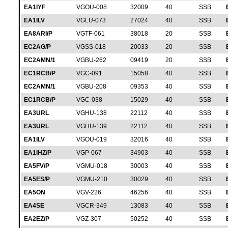
EA1IYF
VGOU-008
32009
40
SSB
EA1ILV
VGLU-073
27024
40
SSB
EA8ARI/P
VGTF-061
38018
20
SSB
EC2AG/P
VGSS-018
20033
20
SSB
EC2AMN/1
VGBU-262
09419
20
SSB
EC1RCB/P
VGC-091
15058
40
SSB
EC2AMN/1
VGBU-208
09353
40
SSB
EC1RCB/P
VGC-038
15029
40
SSB
EA3URL
VGHU-138
22112
40
SSB
EA3URL
VGHU-139
22112
40
SSB
EA1ILV
VGOU-019
32016
40
SSB
EA1IHZ/P
VGP-067
34903
40
SSB
EA5FV/P
VGMU-018
30003
40
SSB
EA5ES/P
VGMU-210
30029
40
SSB
EA5ON
VGV-226
46256
40
SSB
EA4SE
VGCR-349
13083
40
SSB
EA2EZ/P
VGZ-307
50252
40
SSB