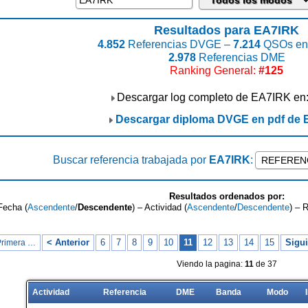
Resultados para EA7IRK
4.852
Referencias DVGE –
7.214
QSOs enc
2.978
Referencias DME
Ranking General:
#125
Descargar log completo de EA7IRK en
Descargar diploma DVGE en pdf de
Buscar referencia trabajada por
EA7IRK
:
Resultados ordenados por:
Fecha (
Ascendente
/
Descendente
) – Actividad (
Ascendente
/
Descendente
) – 
< Anterior
6
7
8
9
10
11
12
13
14
15
Sigui
Primera …
Viendo la pagina:
11
de 37
Actividad
Referencia
DME
Banda
Modo